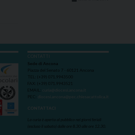
I
CONTATTI
Sede di Ancona
Piazza del Senato 7 - 60121 Ancona
TEL: (+39) 071.9943500
FAX: (+39) 071.9943521
EMAIL:
curia@diocesi.ancona.it
PEC:
diocesi.ancona@pec.chiesacattolica.it
CONTATTACI
La curia è aperta al pubblico nei giorni feriali
(escluso il sabato) dalle ore 8.30 alle ore 12.30.