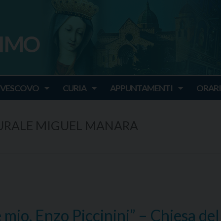
SIMO
o
IVESCOVO
CURIA
APPUNTAMENTI
ORARI
URALE MIGUEL MANARA
o. Enzo Piccinini” – Chiesa del