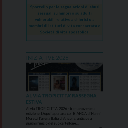
Sportello per le segnalazioni di abusi
sessuali su minori o su adulti
vulnerabili relative a chierici o a
membri di Istituti di vita consacrata o
Società di vita apostolica.
INIZIATIVE 2026
AL VIA TROPICITTA’ RASSEGNA
ESTIVA
Al via TROPICITTA’ 2026 – trentanovesima
edizione. Dopo l’apertura con BIANCA di Nanni
Moretti, l’arena Italia di Ancona, anticipa a
giugno l’inizio del suo cartellone…