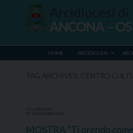
Skip
Arcidiocesi di
to
content
ANCONA – O
Ancona Osim
HOME
ARCIDIOCESI
ARC
TAG ARCHIVES:
CENTRO CULT
NO_CATEGORIA
18 NOVEMBRE 2024
MOSTRA “Ti prendo come mi