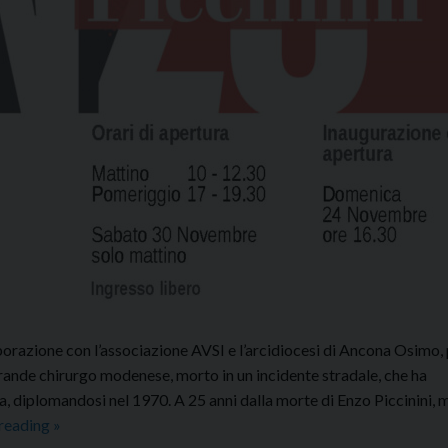
borazione con l’associazione AVSI e l’arcidiocesi di Ancona Osimo
rande chirurgo modenese, morto in un incidente stradale, che ha
na, diplomandosi nel 1970. A 25 anni dalla morte di Enzo Piccinini, 
MOSTRA
 reading
»