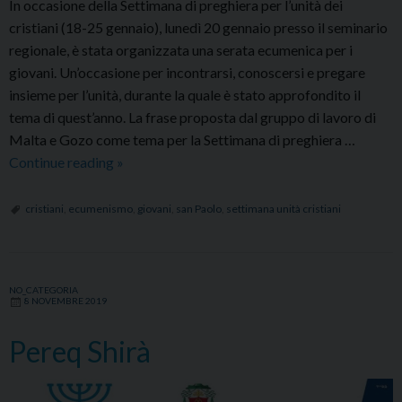
In occasione della Settimana di preghiera per l’unità dei
cristiani (18-25 gennaio), lunedì 20 gennaio presso il seminario
regionale, è stata organizzata una serata ecumenica per i
giovani. Un’occasione per incontrarsi, conoscersi e pregare
insieme per l’unità, durante la quale è stato approfondito il
tema di quest’anno. La frase proposta dal gruppo di lavoro di
Malta e Gozo come tema per la Settimana di preghiera …
Serata
Continue reading
»
ecumenica
per
cristiani
,
ecumenismo
,
giovani
,
san Paolo
,
settimana unità cristiani
i
giovani
cristiani
NO_CATEGORIA
sulle
8 NOVEMBRE 2019
orme
di
Pereq Shirà
san
Paolo