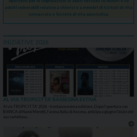
Sportello per le segnalazioni di abusi sessuali su minori o su
adulti vulnerabili relative a chierici o a membri di Istituti di vita
consacrata o Società di vita apostolica.
INIZIATIVE 2026
AL VIA TROPICITTA’ RASSEGNA ESTIVA
Al via TROPICITTA’ 2026 – trentanovesima edizione. Dopo l’apertura con
BIANCA di Nanni Moretti, l’arena Italia di Ancona, anticipa a giugno l’inizio del
suo cartellone…