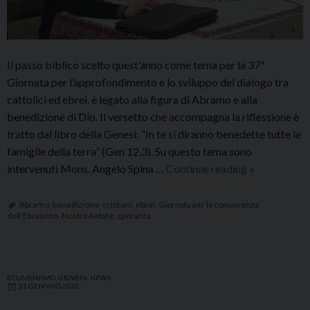
Il passo biblico scelto quest’anno come tema per la 37ª
Giornata per l’approfondimento e lo sviluppo del dialogo tra
cattolici ed ebrei, è legato alla figura di Abramo e alla
benedizione di Dio. Il versetto che accompagna la riflessione è
tratto dal libro della Genesi: “In te si diranno benedette tutte le
famiglie della terra” (Gen 12,3). Su questo tema sono
Giornata
intervenuti Mons. Angelo Spina …
Continue reading
»
per
la
Abramo
,
benedizione
,
cristiani
,
ebrei
,
Giornata per la conoscenza
dell’Ebraismo
,
Nostra Aetate
,
speranza
conoscenza
dell’ebraism
“In
te
ECUMENISMO
,
GIOVANI
,
NEWS
21 GENNAIO 2020
si
diranno