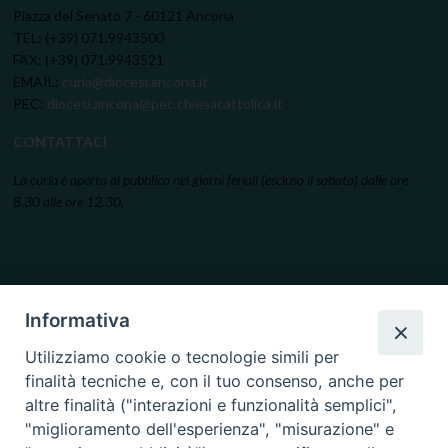
Piazza del Senato 7 - 60121 Ancona
TEL: (+39) 071.9943500
FAX: (+39) 071.9943521
EMAIL:
curia@diocesi.ancona.it
PEC:
diocesi.ancona@pec.chiesacattolica.it
CONTATTACI
La curia è aperta al pubblico nei giorni feriali (escluso il sabato) dalle ore
8.30 alle ore 12.30.
Informativa
Utilizziamo cookie o tecnologie simili per
finalità tecniche e, con il tuo consenso, anche per
altre finalità ("interazioni e funzionalità semplici",
"miglioramento dell'esperienza", "misurazione" e