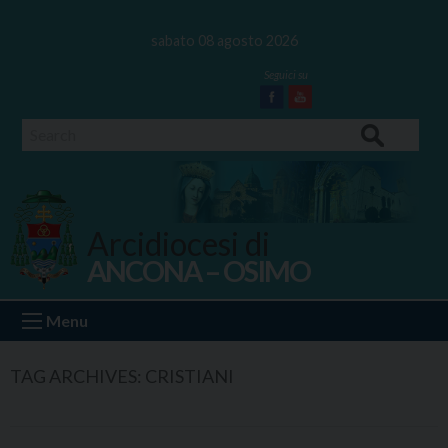
Skip
to
sabato 08 agosto 2026
content
Facebook
Youtube
Search
Arcidiocesi di
ANCONA – OSIMO
Ancona Osimo
Menu
TAG ARCHIVES:
CRISTIANI