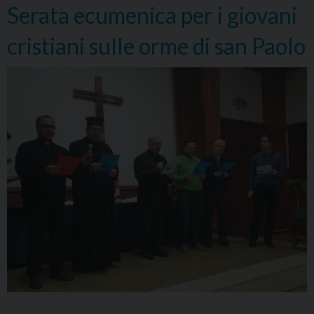
Serata ecumenica per i giovani
benedette
tutte
cristiani sulle orme di san Paolo
le
famiglie
della
terra”