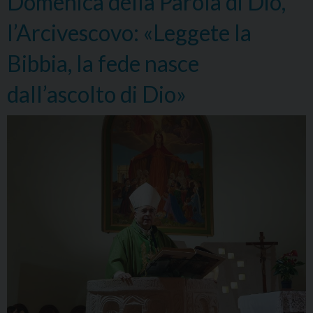
Domenica della Parola di Dio,
Dio
l’Arcivescovo: «Leggete la
Bibbia, la fede nasce
dall’ascolto di Dio»