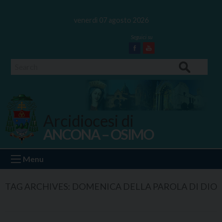
Skip
to
venerdì 07 agosto 2026
content
Facebook
Youtube
Search
Arcidiocesi di
ANCONA – OSIMO
Ancona Osimo
Menu
TAG ARCHIVES:
DOMENICA DELLA PAROLA DI DIO