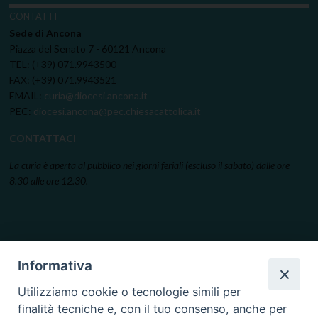
CONTATTI
Sede di Ancona
Piazza del Senato 7 - 60121 Ancona
TEL: (+39) 071.9943500
FAX: (+39) 071.9943521
EMAIL:
curia@diocesi.ancona.it
PEC:
diocesi.ancona@pec.chiesacattolica.it
CONTATTACI
La curia è aperta al pubblico nei giorni feriali (escluso il sabato) dalle ore
8.30 alle ore 12.30.
Informativa
Utilizziamo cookie o tecnologie simili per
finalità tecniche e, con il tuo consenso, anche per