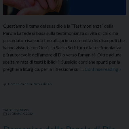
Quest’anno il tema del sussidio è la “Testimonianza” della
Parola La fede si basa sulla testimonianza di vita di chi ci ha
preceduto, risalendo fino alla prima comunità dei discepoli che
hanno vissuto con Gesù. La Sacra Scrittura è la testimonianza
più autorevole dell’amore di Dio verso l’umanità. Oltre ad una
scelta mirata di testi biblici, il Sussidio contiene spunti per la
Sussi
preghiera liturgica, per la riflessione sui …
Continue reading
»
per
la
Domenica della Parola di Dio
cele
della
Dome
CATECHESI
,
NEWS
della
26 GENNAIO 2020
Paro
di