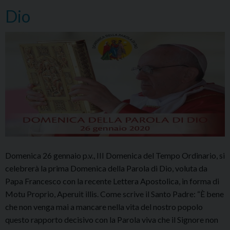
la
Dio
fede
nasce
dall’ascolto
di
Dio»
Domenica 26 gennaio p.v., III Domenica del Tempo Ordinario, si
celebrerà la prima Domenica della Parola di Dio, voluta da
Papa Francesco con la recente Lettera Apostolica, in forma di
Motu Proprio, Aperuit illis. Come scrive il Santo Padre: “È bene
che non venga mai a mancare nella vita del nostro popolo
questo rapporto decisivo con la Parola viva che il Signore non