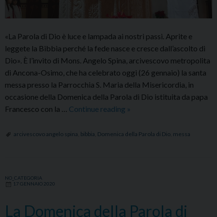
«La Parola di Dio è luce e lampada ai nostri passi. Aprite e
leggete la Bibbia perché la fede nasce e cresce dall’ascolto di
Dio». È l’invito di Mons. Angelo Spina, arcivescovo metropolita
di Ancona-Osimo, che ha celebrato oggi (26 gennaio) la santa
messa presso la Parrocchia S. Maria della Misericordia, in
occasione della Domenica della Parola di Dio istituita da papa
Domenica
Francesco con la …
Continue reading
»
della
Parola
arcivescovo angelo spina
,
bibbia
,
Domenica della Parola di Dio
,
messa
di
Dio,
l’Arcivescovo:
NO_CATEGORIA
«Leggete
17 GENNAIO 2020
la
Bibbia,
La Domenica della Parola di