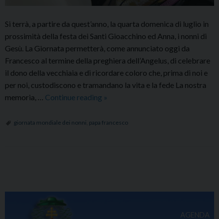
Si terrà, a partire da quest’anno, la quarta domenica di luglio in
prossimità della festa dei Santi Gioacchino ed Anna, i nonni di
Gesù. La Giornata permetterà, come annunciato oggi da
Francesco al termine della preghiera dell’Angelus, di celebrare
il dono della vecchiaia e di ricordare coloro che, prima di noi e
per noi, custodiscono e tramandano la vita e la fede La nostra
Il
memoria, …
Continue reading
»
Papa:
a
giornata mondiale dei nonni
,
papa francesco
luglio
la
prima
P
Giornata
o
mondiale
s
dei
nonni
t
AGENDA
e