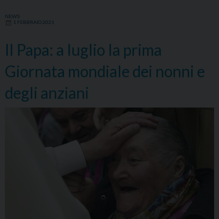
NEWS
1 FEBBRAIO 2021
Il Papa: a luglio la prima
Giornata mondiale dei nonni e
degli anziani