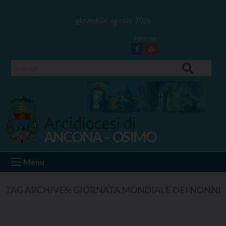
Skip
to
giovedì 06 agosto 2026
content
Facebook
Youtube
Search
Arcidiocesi di
ANCONA – OSIMO
Ancona Osimo
Menu
TAG ARCHIVES:
GIORNATA MONDIALE DEI NONNI