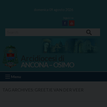
Skip
to
domenica 09 agosto 2026
content
Facebook
Youtube
Search
Arcidiocesi di
ANCONA – OSIMO
Ancona Osimo
Menu
TAG ARCHIVES:
GREETJE VAN DER VEER