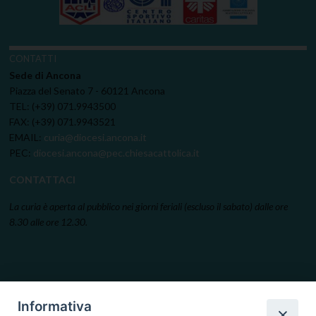
CONTATTI
Sede di Ancona
Piazza del Senato 7 - 60121 Ancona
TEL: (+39) 071.9943500
FAX: (+39) 071.9943521
EMAIL:
curia@diocesi.ancona.it
PEC:
diocesi.ancona@pec.chiesacattolica.it
CONTATTACI
La curia è aperta al pubblico nei giorni feriali (escluso il sabato) dalle ore
8.30 alle ore 12.30.
Informativa