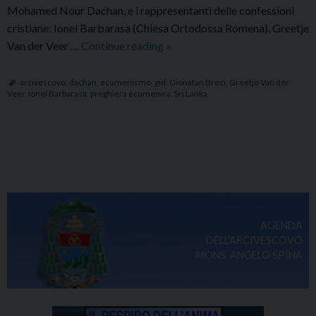
Mohamed Nour Dachan, e i rappresentanti delle confessioni
cristiane: Ionel Barbarasa (Chiesa Ortodossa Romena), Greetje
Preghiera
Van der Veer …
Continue reading
»
ecumenica
per
arcivescovo
,
dachan
,
ecumenismo
,
gid
,
Gionatan Breci
,
Greetje Van der
Veer
,
Ionel Barbarasa
,
preghiera ecumenica
,
Sri Lanka
le
vittime
dello
Sri
P
Lanka
o
s
t
AGENDA
N
DELL'ARCIVESCOVO
a
MONS. ANGELO SPINA
v
i
g