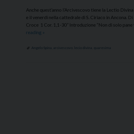
Anche quest’anno l’Arcivescovo tiene la Lectio Divina
e il venerdì nella cattedrale di S. Ciriaco in Ancona. D
Croce 1 Cor. 1,1-30” Introduzione “Non di solo pane v
Lectio
reading
»
Divina
dell’Arcivescovo
Angelo Spina
,
arcivescovo
,
lecio divina
,
quaresima
P
o
s
t
N