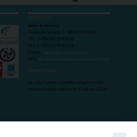
I
CONTATTI
Sede di Ancona
Piazza del Senato 7 - 60121 Ancona
TEL: (+39) 071.9943500
FAX: (+39) 071.9943521
EMAIL:
curia@diocesi.ancona.it
PEC:
diocesi.ancona@pec.chiesacattolica.it
CONTATTACI
La curia è aperta al pubblico nei giorni feriali
(escluso il sabato) dalle ore 8.30 alle ore 12.30.