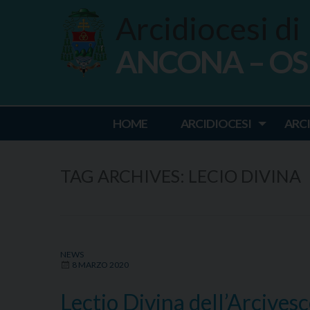
Skip
Arcidiocesi di
to
content
ANCONA – O
Ancona Osim
HOME
ARCIDIOCESI
ARC
TAG ARCHIVES:
LECIO DIVINA
NEWS
8 MARZO 2020
Lectio Divina dell’Arcives