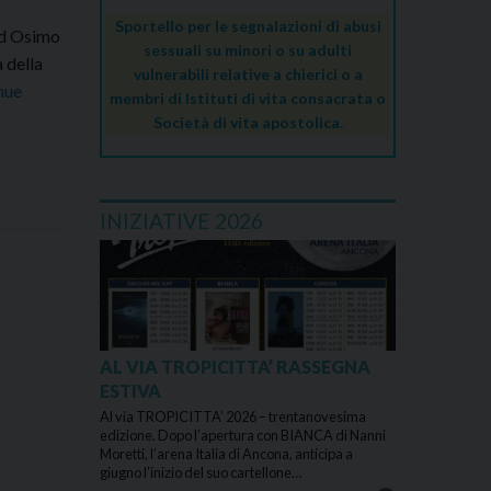
Sportello per le segnalazioni di abusi
 ad Osimo
sessuali su minori o su adulti
a della
vulnerabili relative a chierici o a
nue
membri di Istituti di vita consacrata o
Società di vita apostolica.
INIZIATIVE 2026
AL VIA TROPICITTA’ RASSEGNA
ESTIVA
Al via TROPICITTA’ 2026 – trentanovesima
edizione. Dopo l’apertura con BIANCA di Nanni
Moretti, l’arena Italia di Ancona, anticipa a
giugno l’inizio del suo cartellone…