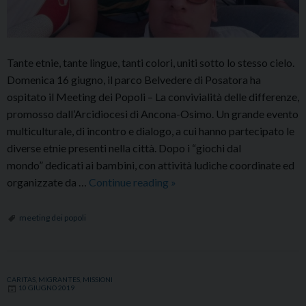
Tante etnie, tante lingue, tanti colori, uniti sotto lo stesso cielo.
Domenica 16 giugno, il parco Belvedere di Posatora ha
ospitato il Meeting dei Popoli – La convivialità delle differenze,
promosso dall’Arcidiocesi di Ancona-Osimo. Un grande evento
multiculturale, di incontro e dialogo, a cui hanno partecipato le
diverse etnie presenti nella città. Dopo i “giochi dal
mondo” dedicati ai bambini, con attività ludiche coordinate ed
Meeting
organizzate da …
Continue reading
»
dei
Popoli
meeting dei popoli
a
Posatora:
unità
CARITAS
,
MIGRANTES
,
MISSIONI
nella
10 GIUGNO 2019
diversità