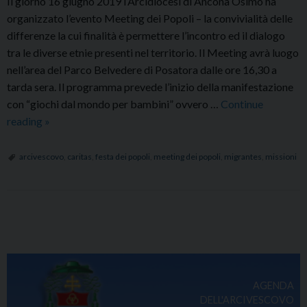
Il giorno 16 giugno 2019 l’Arcidiocesi di Ancona Osimo ha
organizzato l’evento Meeting dei Popoli – la convivialità delle
differenze la cui finalità è permettere l’incontro ed il dialogo
tra le diverse etnie presenti nel territorio. Il Meeting avrà luogo
nell’area del Parco Belvedere di Posatora dalle ore 16,30 a
tarda sera. Il programma prevede l’inizio della manifestazione
con “giochi dal mondo per bambini” ovvero …
Continue
Meeting
reading
»
dei
Popoli
arcivescovo
,
caritas
,
festa dei popoli
,
meeting dei popoli
,
migrantes
,
missioni
–
la
convivialità
P
delle
o
differenze
s
t
AGENDA
N
DELL'ARCIVESCOVO