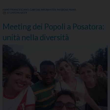
e
bambini
ANNO FRANCESCANO
,
CARITAS
,
MIGRANTES
,
MISSIONI
,
NEWS
17 GIUGNO 2019
provenienti
da
Meeting dei Popoli a Posatora:
tutto
il
unità nella diversità
mondo