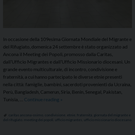
In occasione della 109esima Giornata Mondiale del Migrante e
del Rifugiato, domenica 24 settembre è stato organizzato ad
Ancona il Meeting dei Popoli, promosso dalla Caritas,
dall’Ufficio Migrantes e dall’Ufficio Missionario diocesani. Un
grande evento multiculturale, di incontro, condivisione e
fraternità, a cui hanno partecipato le diverse etnie presenti
nella città: famiglie, bambini, sacerdoti provenienti da Ucraina,
Perù, Bangladesh, Camerun, Siria, Benin, Senegal, Pakistan,
“Meeting
Tunisia, …
Continue reading
»
dei
Popoli”
caritas ancona-osimo
,
condivisione
,
etnie
,
fraternità
,
giornata del migrante e
del rifugiato
,
meeting dei popoli
,
ufficio migrantes
,
ufficio missionario diocesano
con
famiglie