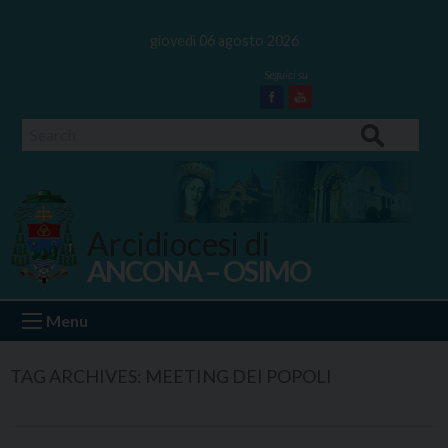
Skip
to
giovedì 06 agosto 2026
content
Facebook
Youtube
Search
Arcidiocesi di
ANCONA – OSIMO
Ancona Osimo
Menu
TAG ARCHIVES:
MEETING DEI POPOLI