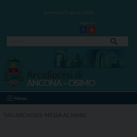
Skip
to
domenica 09 agosto 2026
content
Facebook
Youtube
Search
Arcidiocesi di
ANCONA – OSIMO
Ancona Osimo
Menu
TAG ARCHIVES:
MESSA AL MARE