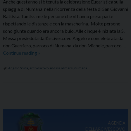
Anche quest’anno si è tenuta la celebrazione Eucaristica sulla
spiaggia di Numana, nella ricorrenza della festa di San Giovanni
Battista. Tantissime le persone che vi hanno preso parte
rispettando le distanze e con la mascherina. Molte persone
sono giunte quando era ancora buio. Alle cinque è iniziata la S.
Messa presieduta dall’arcivescovo Angelo e concelebrata da
don Guerriero, parroco di Numana, da don Michele, parroco …
A
Continue reading
»
Numana
celebrazione
Angelo Spina
,
arcivescovo
,
messa al mare
,
numana
in
riva
al
P
mare
o
con
s
il
rinnovo
t
AGENDA
delle
N
DELL'ARCIVESCOVO