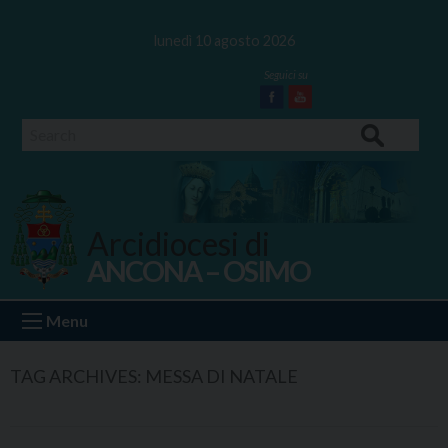
Skip
to
lunedì 10 agosto 2026
content
Facebook
Youtube
Search
Arcidiocesi di
ANCONA – OSIMO
Ancona Osimo
Menu
TAG ARCHIVES:
MESSA DI NATALE