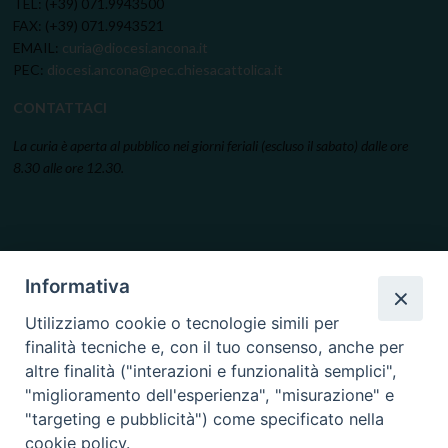
TEL: (+39) 071.9943500
FAX: (+39) 071.9943521
EMAIL:
curia@diocesi.ancona.it
PEC:
diocesi.ancona@pec.chiesacattolica.it
CONTATTACI
La curia è aperta al pubblico nei giorni feriali (escluso il sabato) dalle ore
8.30 alle ore 12.30.
Informativa
Utilizziamo cookie o tecnologie simili per
finalità tecniche e, con il tuo consenso, anche per
altre finalità ("interazioni e funzionalità semplici",
"miglioramento dell'esperienza", "misurazione" e
"targeting e pubblicità") come specificato nella
cookie policy.