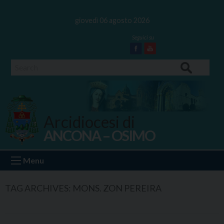
Skip
to
giovedì 06 agosto 2026
content
Facebook
Youtube
Search
Arcidiocesi di
ANCONA – OSIMO
Ancona Osimo
Menu
TAG ARCHIVES:
MONS. ZON PEREIRA