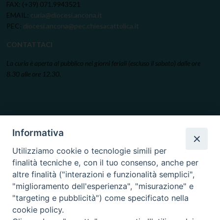
FAX: (+39) 071.9943521
EMAIL:
curia@diocesi.ancona.it
PEC:
diocesi.ancona@pec.chiesacattolica.it
CONTATTACI
La curia è aperta al pubblico nei giorni feriali (escluso il sabato) dalle ore
8.30 alle ore 12.30.
Informativa
Utilizziamo cookie o tecnologie simili per
finalità tecniche e, con il tuo consenso, anche per
altre finalità ("interazioni e funzionalità semplici",
"miglioramento dell'esperienza", "misurazione" e
"targeting e pubblicità") come specificato nella
cookie policy.