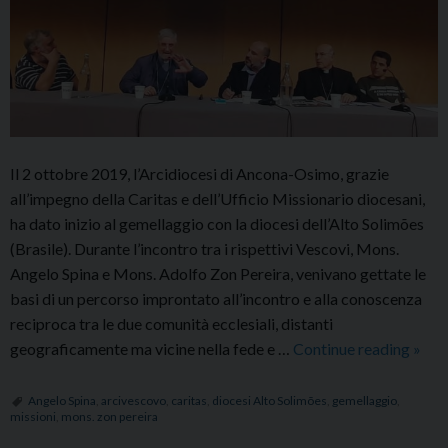
Il 2 ottobre 2019, l’Arcidiocesi di Ancona-Osimo, grazie
all’impegno della Caritas e dell’Ufficio Missionario diocesani,
ha dato inizio al gemellaggio con la diocesi dell’Alto Solimões
(Brasile). Durante l’incontro tra i rispettivi Vescovi, Mons.
Angelo Spina e Mons. Adolfo Zon Pereira, venivano gettate le
basi di un percorso improntato all’incontro e alla conoscenza
reciproca tra le due comunità ecclesiali, distanti
Con
geograficamente ma vicine nella fede e …
Continue reading
»
l’Am
nel
Angelo Spina
,
arcivescovo
,
caritas
,
diocesi Alto Solimões
,
gemellaggio
,
missioni
,
mons. zon pereira
cuor