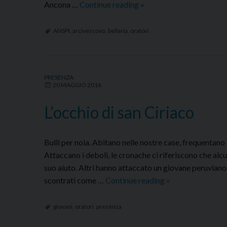
L’ANSPI
Ancona …
Continue reading
»
di
Ancona
ANSPI
,
arcivescovo
,
bellaria
,
oratori
a
Bellaria
PRESENZA
20 MAGGIO 2016
L’occhio di san Ciriaco
Bulli per noia. Abitano nelle nostre case, frequentano 
Attaccano i deboli, le cronache ci riferiscono che alc
suo aiuto. Altri hanno attaccato un giovane peruviano, a
L’occhio
scontrati come …
Continue reading
»
di
san
giovani
,
oratori
,
presenza
Ciriaco