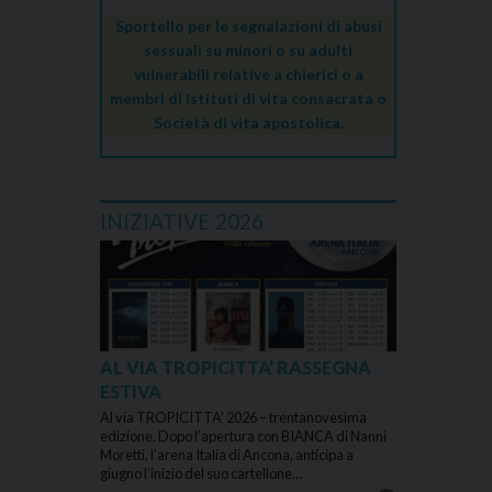
Sportello per le segnalazioni di abusi
sessuali su minori o su adulti
vulnerabili relative a chierici o a
membri di Istituti di vita consacrata o
Società di vita apostolica.
INIZIATIVE 2026
AL VIA TROPICITTA’ RASSEGNA
ESTIVA
Al via TROPICITTA’ 2026 – trentanovesima
edizione. Dopo l’apertura con BIANCA di Nanni
Moretti, l’arena Italia di Ancona, anticipa a
giugno l’inizio del suo cartellone…