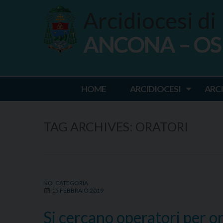
Skip
Arcidiocesi di
to
content
ANCONA – O
Ancona Osim
HOME
ARCIDIOCESI
ARC
TAG ARCHIVES:
ORATORI
NO_CATEGORIA
15 FEBBRAIO 2019
Si cercano operatori per o