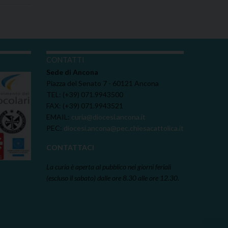
I
CONTATTI
Sede di Ancona
Piazza del Senato 7 - 60121 Ancona
TEL: (+39) 071.9943500
FAX: (+39) 071.9943521
EMAIL:
curia@diocesi.ancona.it
PEC:
diocesi.ancona@pec.chiesacattolica.it
CONTATTACI
La curia è aperta al pubblico nei giorni feriali
(escluso il sabato) dalle ore 8.30 alle ore 12.30.