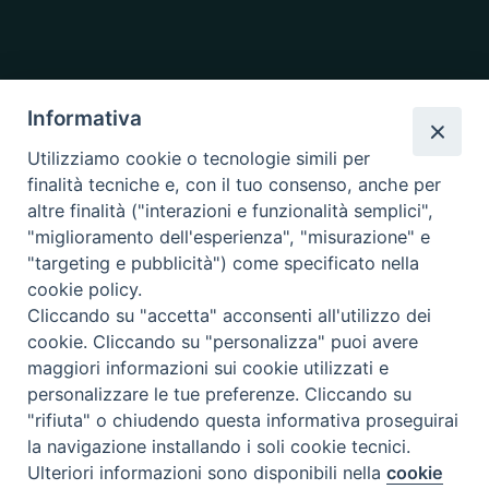
Informativa
Utilizziamo cookie o tecnologie simili per
finalità tecniche e, con il tuo consenso, anche per
altre finalità ("interazioni e funzionalità semplici",
"miglioramento dell'esperienza", "misurazione" e
"targeting e pubblicità") come specificato nella
cookie policy.
Cliccando su "accetta" acconsenti all'utilizzo dei
cookie. Cliccando su "personalizza" puoi avere
maggiori informazioni sui cookie utilizzati e
personalizzare le tue preferenze. Cliccando su
"rifiuta" o chiudendo questa informativa proseguirai
la navigazione installando i soli cookie tecnici.
Copyright © 2019.
Arcidiocesi di Ancona-Osimo.
All Rights Reserved.
Ulteriori informazioni sono disponibili nella
cookie
Preferenze Cookie