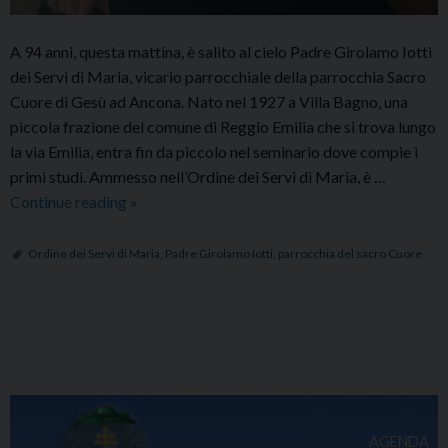
A 94 anni, questa mattina, è salito al cielo Padre Girolamo Iotti
dei Servi di Maria, vicario parrocchiale della parrocchia Sacro
Cuore di Gesù ad Ancona. Nato nel 1927 a Villa Bagno, una
piccola frazione del comune di Reggio Emilia che si trova lungo
la via Emilia, entra fin da piccolo nel seminario dove compie i
primi studi. Ammesso nell’Ordine dei Servi di Maria, è …
É
Continue reading
»
morto
Padre
Ordine dei Servi di Maria
,
Padre Girolamo Iotti
,
parrocchia del sacro Cuore
Girolamo
Iotti
dell’Ordine
P
dei
o
Servi
s
di
Maria
t
AGENDA