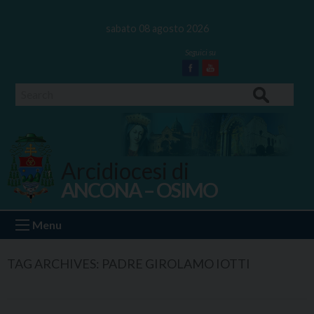
Skip
to
sabato 08 agosto 2026
content
Facebook
Youtube
Search
Arcidiocesi di
ANCONA – OSIMO
Ancona Osimo
Menu
TAG ARCHIVES:
PADRE GIROLAMO IOTTI