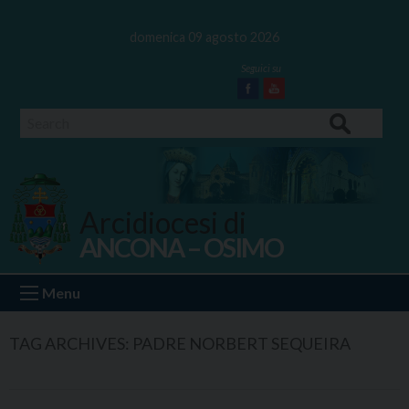
Skip
to
domenica 09 agosto 2026
content
Facebook
Youtube
Search
Arcidiocesi di
ANCONA – OSIMO
Ancona Osimo
Menu
TAG ARCHIVES:
PADRE NORBERT SEQUEIRA