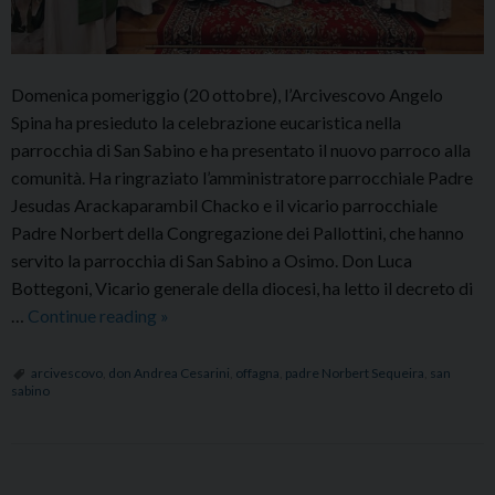
Domenica pomeriggio (20 ottobre), l’Arcivescovo Angelo
Spina ha presieduto la celebrazione eucaristica nella
parrocchia di San Sabino e ha presentato il nuovo parroco alla
comunità. Ha ringraziato l’amministratore parrocchiale Padre
Jesudas Arackaparambil Chacko e il vicario parrocchiale
Padre Norbert della Congregazione dei Pallottini, che hanno
servito la parrocchia di San Sabino a Osimo. Don Luca
Bottegoni, Vicario generale della diocesi, ha letto il decreto di
Nuovi
…
Continue reading
»
parroci
a
arcivescovo
,
don Andrea Cesarini
,
offagna
,
padre Norbert Sequeira
,
san
sabino
San
Sabino
di
Osimo