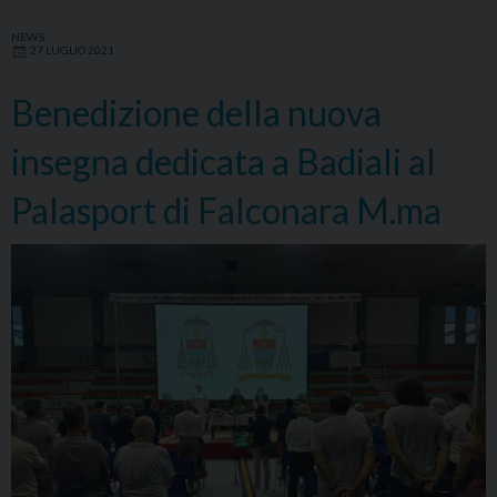
NEWS
27 LUGLIO 2021
Benedizione della nuova
insegna dedicata a Badiali al
Palasport di Falconara M.ma