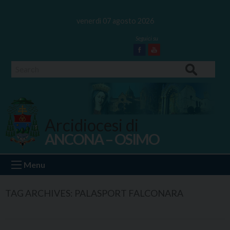
Skip
to
venerdì 07 agosto 2026
content
Facebook
Youtube
Search
Arcidiocesi di
ANCONA – OSIMO
Ancona Osimo
Menu
TAG ARCHIVES:
PALASPORT FALCONARA