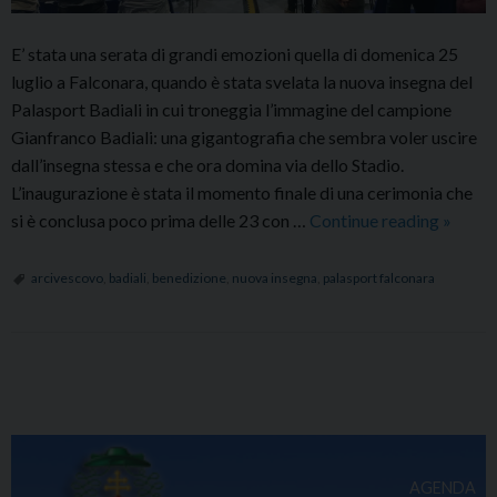
E’ stata una serata di grandi emozioni quella di domenica 25
luglio a Falconara, quando è stata svelata la nuova insegna del
Palasport Badiali in cui troneggia l’immagine del campione
Gianfranco Badiali: una gigantografia che sembra voler uscire
dall’insegna stessa e che ora domina via dello Stadio.
L’inaugurazione è stata il momento finale di una cerimonia che
Benedi
si è conclusa poco prima delle 23 con …
Continue reading
»
della
nuova
arcivescovo
,
badiali
,
benedizione
,
nuova insegna
,
palasport falconara
insegn
dedica
a
P
Badiali
o
al
s
Palasp
di
t
AGENDA
Falcon