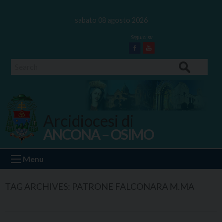
Skip
to
sabato 08 agosto 2026
content
Facebook
Youtube
Search
Arcidiocesi di
ANCONA – OSIMO
Ancona Osimo
Menu
TAG ARCHIVES:
PATRONE FALCONARA M.MA