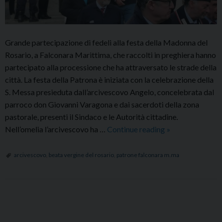
Grande partecipazione di fedeli alla festa della Madonna del
Rosario, a Falconara Marittima, che raccolti in preghiera hanno
partecipato alla processione che ha attraversato le strade della
città. La festa della Patrona è iniziata con la celebrazione della
S. Messa presieduta dall’arcivescovo Angelo, concelebrata dal
parroco don Giovanni Varagona e dai sacerdoti della zona
pastorale, presenti il Sindaco e le Autorità cittadine.
Festa
Nell’omelia l’arcivescovo ha …
Continue reading
»
della
Madonna
arcivescovo
,
beata vergine del rosario
,
patrone falconara m.ma
del
Rosario
a
P
Falconara
o