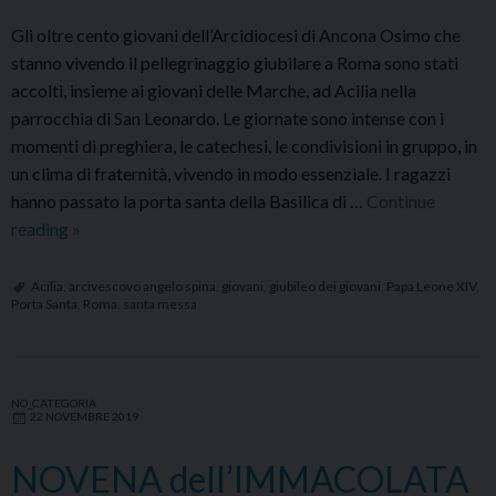
Gli oltre cento giovani dell’Arcidiocesi di Ancona Osimo che
stanno vivendo il pellegrinaggio giubilare a Roma sono stati
accolti, insieme ai giovani delle Marche, ad Acilia nella
parrocchia di San Leonardo. Le giornate sono intense con i
momenti di preghiera, le catechesi, le condivisioni in gruppo, in
un clima di fraternità, vivendo in modo essenziale. I ragazzi
hanno passato la porta santa della Basilica di …
Continue
Giubileo
reading
»
dei
giovani:
Acilia
,
arcivescovo angelo spina
,
giovani
,
giubileo dei giovani
,
Papa Leone XIV
,
Porta Santa
,
Roma
,
santa messa
passaggio
della
Porta
Santa
NO_CATEGORIA
22 NOVEMBRE 2019
e
incontro
NOVENA dell’IMMACOLATA
a