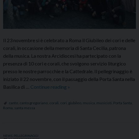
Il 23 novembre si è celebrato a Roma il Giubileo dei cori e delle
corali, in occasione della memoria di Santa Cecilia, patrona
della musica. La nostra Arcidiocesi ha partecipato con la
presenza di 10 cori e corali, che svolgono servizio liturgico
presso le nostre parrocchie e la Cattedrale. Il pellegrinaggio è
iniziato il 22 novembre, con il passaggio della Porta Santa nella
Santa
Basilica di …
Continue reading
»
Cecilia:
160
canto
,
canto gregoriano
,
corali
,
cori
,
giubileo
,
musica
,
musicisti
,
Porta Santa
,
Roma
,
santa messa
coristi
e
musicisti
a
NEWS
,
PELLEGRINAGGI