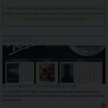
Sportello per le segnalazioni di abusi sessuali su minori o su
adulti vulnerabili relative a chierici o a membri di Istituti di vita
consacrata o Società di vita apostolica.
INIZIATIVE 2026
AL VIA TROPICITTA’ RASSEGNA ESTIVA
Al via TROPICITTA’ 2026 – trentanovesima edizione. Dopo l’apertura con
BIANCA di Nanni Moretti, l’arena Italia di Ancona, anticipa a giugno l’inizio del
suo cartellone…