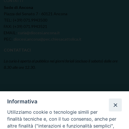
CONTATTI
Sede di Ancona
Piazza del Senato 7 - 60121 Ancona
TEL: (+39) 071.9943500
FAX: (+39) 071.9943521
EMAIL:
curia@diocesi.ancona.it
PEC:
diocesi.ancona@pec.chiesacattolica.it
CONTATTACI
La curia è aperta al pubblico nei giorni feriali (escluso il sabato) dalle ore
8.30 alle ore 12.30.
Informativa
Utilizziamo cookie o tecnologie simili per
finalità tecniche e, con il tuo consenso, anche per
altre finalità ("interazioni e funzionalità semplici",