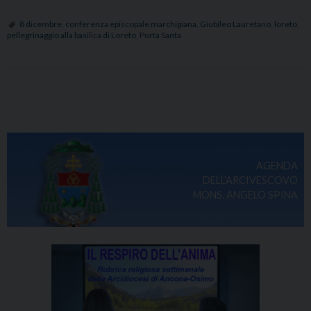
dell’IMMACO
8 dicembre
,
conferenza episcopale marchigiana
,
Giubileo Lauretano
,
loreto
,
pellegrinaggio alla basilica di Loreto
,
Porta Santa
P
o
s
t
AGENDA
N
DELL'ARCIVESCOVO
a
MONS. ANGELO SPINA
v
i
g
a
t
i