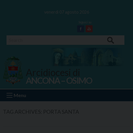
Skip
to
venerdì 07 agosto 2026
content
Facebook
Youtube
Search
Arcidiocesi di
ANCONA – OSIMO
Ancona Osimo
Menu
TAG ARCHIVES:
PORTA SANTA