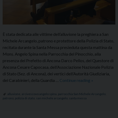
È stata dedicata alle vittime dell’alluvione la preghiera a San
Michele Arcangelo, patrono e protettore della Polizia di Stato,
recitata durante la Santa Messa presieduta questa mattina da
Mons. Angelo Spina nella Parrocchia del Pinocchio, alla
presenza del Prefetto di Ancona Darco Pellos, del Questore di
Ancona Cesare Capocasa, dell’Associazione Nazionale Polizia
di Stato (Sez. di Ancona), dei vertici dell’Autorità Giudiziaria,
Santa
dei Carabinieri, della Guardia …
Continue reading
»
Messa
con
alluvione
,
arcivescovo angelo spina
,
parrocchia San Michele Arcangelo
,
patrono
,
polizia di stato
,
san michele arcangelo
,
santa messa
la
Polizia
di