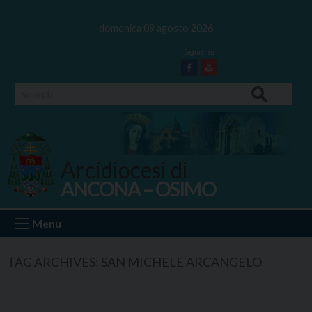
Skip
to
domenica 09 agosto 2026
content
Facebook
Youtube
Search
Arcidiocesi di
ANCONA – OSIMO
Ancona Osimo
Menu
TAG ARCHIVES:
SAN MICHELE ARCANGELO