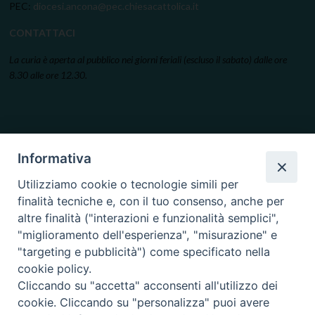
PEC:
diocesi.ancona@pec.chiesacattolica.it
CONTATTACI
La curia è aperta al pubblico nei giorni feriali (escluso il sabato) dalle ore
8.30 alle ore 12.30.
Informativa
Utilizziamo cookie o tecnologie simili per
finalità tecniche e, con il tuo consenso, anche per
altre finalità ("interazioni e funzionalità semplici",
"miglioramento dell'esperienza", "misurazione" e
"targeting e pubblicità") come specificato nella
cookie policy.
Cliccando su "accetta" acconsenti all'utilizzo dei
cookie. Cliccando su "personalizza" puoi avere