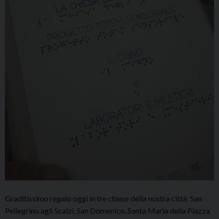
Graditissimo regalo oggi in tre chiese della nostra città: San
Pellegrino agli Scalzi, San Domenico, Santa Maria della Piazza.