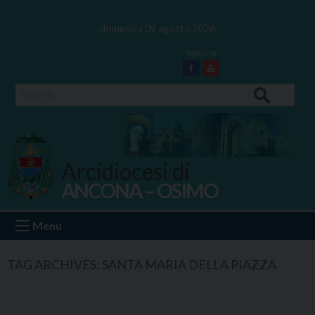
Skip
to
domenica 09 agosto 2026
content
Facebook
Youtube
Search
Arcidiocesi di
ANCONA – OSIMO
Ancona Osimo
Menu
TAG ARCHIVES:
SANTA MARIA DELLA PIAZZA