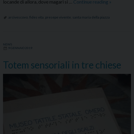
Primo
locande di allora, dove magari si …
Continue reading
»
presepe
vivente
arcivescovo
,
fides vita
,
presepe vivente
,
santa maria della piazza
a
Santa
Maria
NEWS
della
9 GENNAIO 2019
Piazza
Totem sensoriali in tre chiese