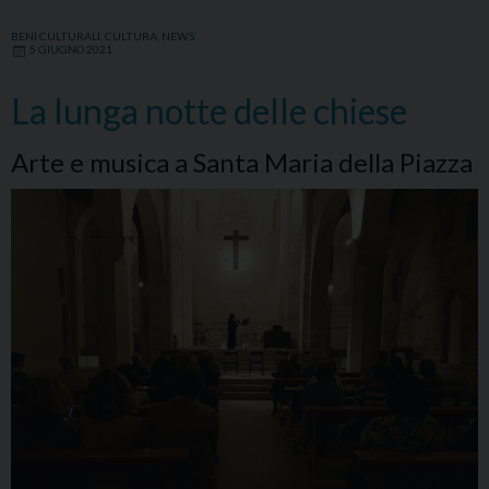
BENI CULTURALI
,
CULTURA
,
NEWS
5 GIUGNO 2021
La lunga notte delle chiese
Arte e musica a Santa Maria della Piazza