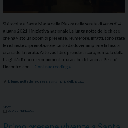
Si è svolta a Santa Maria della Piazza nella serata di venerdì 4
giugno 2021, l’iniziativa nazionale La lunga notte delle chiese
che ha visto un boom di presenze. Numerose, infatti, sono state
le richieste di prenotazione tanto da dover ampliare la fascia
oraria della serata. Arte vuol dire prendersi cura, non solo della
fragilità di opere e monumenti, ma anche dell’anima. Perché
La
l’incontro con …
Continue reading
»
lunga
notte
la lunga notte delle chiese
,
santa maria della piazza
delle
chiese
NEWS
28 DICEMBRE 2019
Primo presepe vivente a Santa