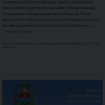
Gli utenti di alcuni centri diurni per disabili, coordinati dal
Museo tattile Omero di Ancona e dalla Unità operativa del
Comune hanno consegnato alle nostre chiese dei Totem
sensoriali, libri tattili che descrivono questi luoghi attraverso
immagini a collage da toccare, scrittura in Braille e una …
Totem
Continue reading
»
sensoriali
in
museo
,
museo omero
,
san domenico
,
santa maria della piazza
,
scalzi
,
totem
sensoriali
tre
chiese
P
o
s
t
AGENDA
N
DELL'ARCIVESCOVO
a
MONS. ANGELO SPINA