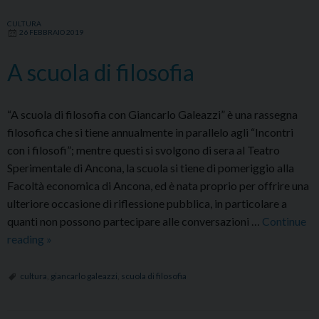
CULTURA
26 FEBBRAIO 2019
A scuola di filosofia
“A scuola di filosofia con Giancarlo Galeazzi” è una rassegna
filosofica che si tiene annualmente in parallelo agli “Incontri
con i filosofi”; mentre questi si svolgono di sera al Teatro
Sperimentale di Ancona, la scuola si tiene di pomeriggio alla
Facoltà economica di Ancona, ed è nata proprio per offrire una
ulteriore occasione di riflessione pubblica, in particolare a
quanti non possono partecipare alle conversazioni …
Continue
A
reading
»
scuola
di
cultura
,
giancarlo galeazzi
,
scuola di filosofia
filosofia