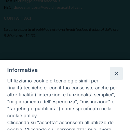
EMAIL:
curia@diocesi.ancona.it
PEC:
diocesi.ancona@pec.chiesacattolica.it
CONTATTACI
La curia è aperta al pubblico nei giorni feriali (escluso il sabato) dalle ore
8.30 alle ore 12.30.
Informativa
Utilizziamo cookie o tecnologie simili per
finalità tecniche e, con il tuo consenso, anche per
altre finalità ("interazioni e funzionalità semplici",
"miglioramento dell'esperienza", "misurazione" e
"targeting e pubblicità") come specificato nella
cookie policy.
Cliccando su "accetta" acconsenti all'utilizzo dei
cookie. Cliccando su "personalizza" puoi avere