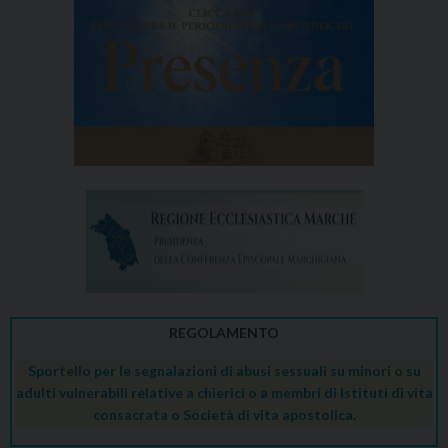
REGOLAMENTO
Sportello per le segnalazioni di abusi sessuali su minori o su
adulti vulnerabili relative a chierici o a membri di Istituti di vita
consacrata o Società di vita apostolica.