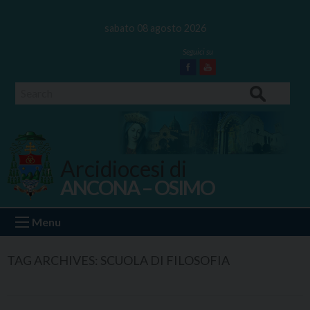
Skip
to
sabato 08 agosto 2026
content
Facebook
Youtube
Search
Arcidiocesi di
ANCONA – OSIMO
Ancona Osimo
Menu
TAG ARCHIVES:
SCUOLA DI FILOSOFIA