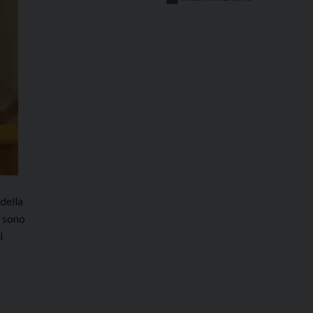
della
i sono
l