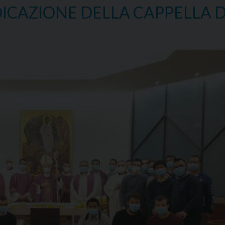
Papa
ICAZIONE DELLA CAPPELLA 
il
E
10
giugno
2021