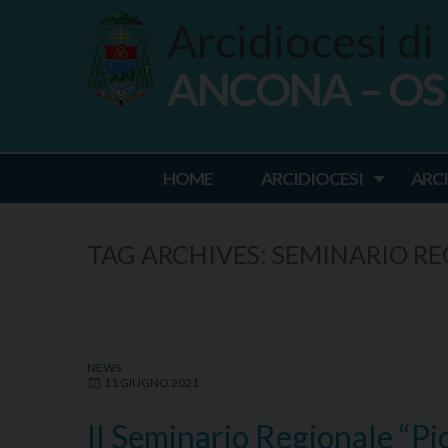
Skip
Arcidiocesi di
to
content
ANCONA – O
Ancona Osim
HOME
ARCIDIOCESI
ARC
TAG ARCHIVES:
SEMINARIO R
NEWS
11 GIUGNO 2021
Il Seminario Regionale “Pio