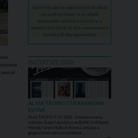
Sportello per le segnalazioni di abusi
sessuali su minori o su adulti
vulnerabili relative a chierici o a
membri di Istituti di vita consacrata o
Società di vita apostolica.
ione
INIZIATIVE 2026
 preziosa
 anni di
AL VIA TROPICITTA’ RASSEGNA
ESTIVA
Al via TROPICITTA’ 2026 – trentanovesima
edizione. Dopo l’apertura con BIANCA di Nanni
Moretti, l’arena Italia di Ancona, anticipa a
giugno l’inizio del suo cartellone…