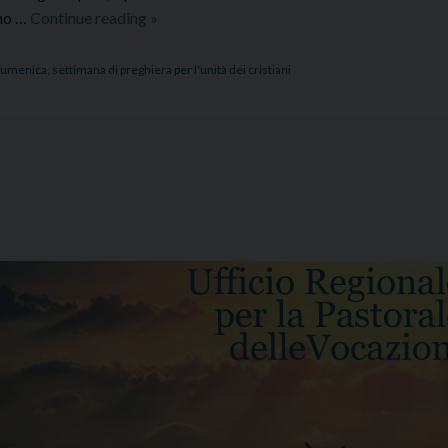
Serata
ono …
Continue reading
»
ecumenica
per
cumenica
,
settimana di preghiera per l'unità dei cristiani
i
giovani
cristiani
presso
il
Seminario
regionale