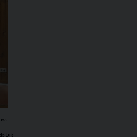
 una
do Luis