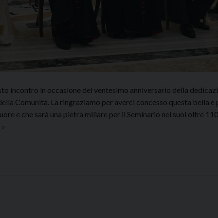
uesto incontro in occasione del ventesimo anniversario della dedicaz
e della Comunità. La ringraziamo per averci concesso questa bella e
re e che sarà una pietra miliare per il Seminario nei suoi oltre 110
Il
g
»
Seminario
Regionale
“Pio
XI”
in
udienza
dal