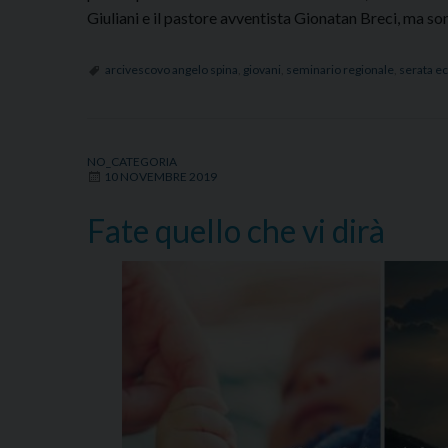
Giuliani e il pastore avventista Gionatan Breci, ma s
arcivescovo angelo spina
,
giovani
,
seminario regionale
,
serata e
NO_CATEGORIA
10 NOVEMBRE 2019
Fate quello che vi dirà