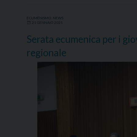
ECUMENISMO
,
NEWS
21 GENNAIO 2021
Serata ecumenica per i giov
regionale