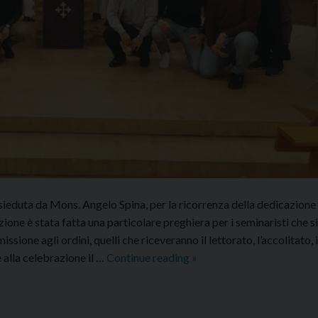
ieduta da Mons. Angelo Spina, per la ricorrenza della dedicazione 
one è stata fatta una particolare preghiera per i seminaristi che s
sione agli ordini, quelli che riceveranno il lettorato, l’accolitato, i
20°
 alla celebrazione il …
Continue reading
»
ANNIVERSARIO
DEDICAZIONE
DELLA