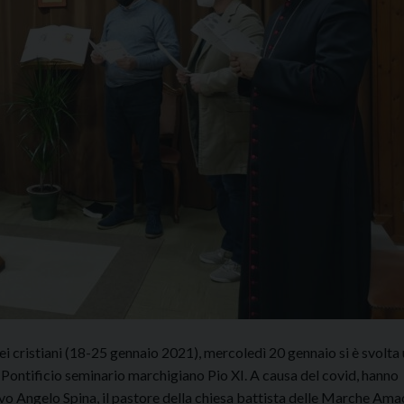
dei cristiani (18-25 gennaio 2021), mercoledì 20 gennaio si è svolta
il Pontificio seminario marchigiano Pio XI. A causa del covid, hanno
covo Angelo Spina, il pastore della chiesa battista delle Marche Ama