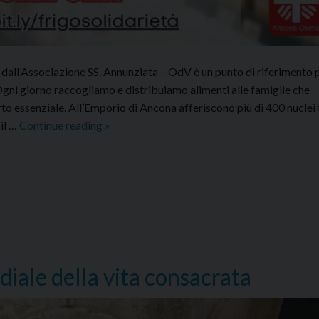
 dall’Associazione SS. Annunziata – OdV è un punto di riferimento p
 Ogni giorno raccogliamo e distribuiamo alimenti alle famiglie che
to essenziale. All’Emporio di Ancona afferiscono più di 400 nuclei 
UN
 il …
Continue reading
»
FRIGO
PER
L’EMPORIO
iale della vita consacrata