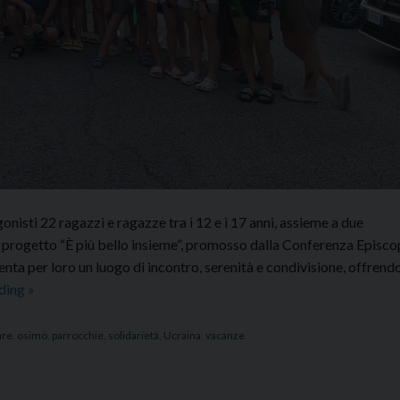
onisti 22 ragazzi e ragazze tra i 12 e i 17 anni, assieme a due
l progetto “È più bello insieme”, promosso dalla Conferenza Episco
venta per loro un luogo di incontro, serenità e condivisione, offrendo
È
ading
»
PIÙ
BELLO
re
,
osimo
,
parrocchie
,
solidarietà
,
Ucraina
,
vacanze
INSIEME