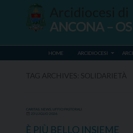
Skip
Arcidiocesi di
to
content
ANCONA – O
Ancona Osim
HOME
ARCIDIOCESI
ARC
TAG ARCHIVES:
SOLIDARIETÀ
CARITAS
,
NEWS
,
UFFICI PASTORALI
23 LUGLIO 2026
È PIÙ BELLO INSIEME