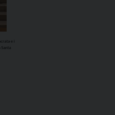
crata e i
a Santa