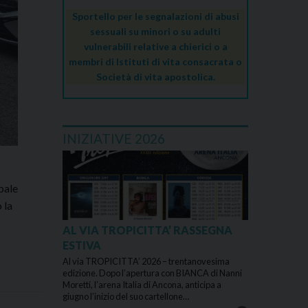
Sportello per le segnalazioni di abusi
sessuali su minori o su adulti
vulnerabili relative a chierici o a
membri di Istituti di vita consacrata o
Società di vita apostolica.
INIZIATIVE 2026
pale
 la
AL VIA TROPICITTA’ RASSEGNA
ESTIVA
Al via TROPICITTA’ 2026 – trentanovesima
edizione. Dopo l’apertura con BIANCA di Nanni
Moretti, l’arena Italia di Ancona, anticipa a
giugno l’inizio del suo cartellone…