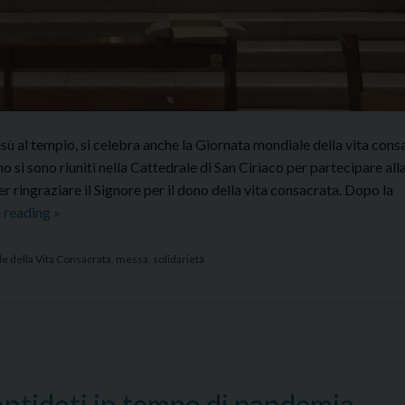
esù al tempio, si celebra anche la Giornata mondiale della vita consa
mo si sono riuniti nella Cattedrale di San Ciriaco per partecipare all
 ringraziare il Signore per il dono della vita consacrata. Dopo la
Celebrata
 reading
»
la
Giornata
e della Vita Consacrata
,
messa
,
solidarietà
mondiale
della
vita
consacrata
antidoti in tempo di pandemia