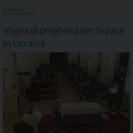
regionale
CARITAS
,
NEWS
25 FEBBRAIO 2023
confronto
su
Veglia di preghiera per la pace
accoglienza
e
in Ucraina
sostegno
all’Ucraina