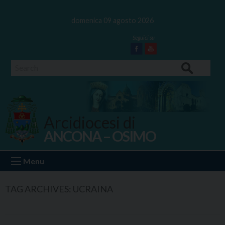
Skip
to
domenica 09 agosto 2026
content
Facebook
Youtube
Search
Arcidiocesi di
ANCONA – OSIMO
Ancona Osimo
Menu
TAG ARCHIVES:
UCRAINA