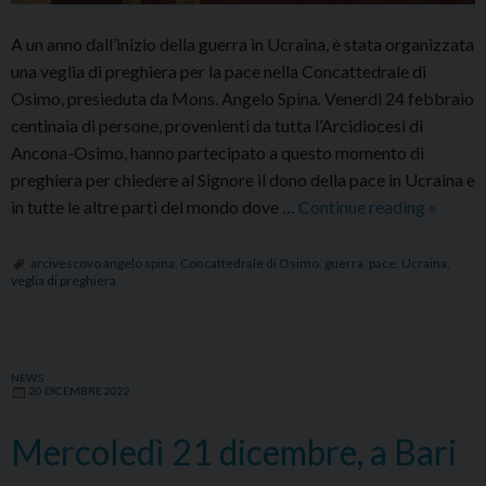
A un anno dall’inizio della guerra in Ucraina, è stata organizzata
una veglia di preghiera per la pace nella Concattedrale di
Osimo, presieduta da Mons. Angelo Spina. Venerdì 24 febbraio
centinaia di persone, provenienti da tutta l’Arcidiocesi di
Ancona-Osimo, hanno partecipato a questo momento di
preghiera per chiedere al Signore il dono della pace in Ucraina e
Veglia
in tutte le altre parti del mondo dove …
Continue reading
»
di
preghie
arcivescovo angelo spina
,
Concattedrale di Osimo
,
guerra
,
pace
,
Ucraina
,
veglia di preghiera
per
la
pace
in
NEWS
20 DICEMBRE 2022
Ucraina
Mercoledì 21 dicembre, a Bari