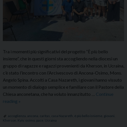
Tra i momenti più significativi del progetto “È più bello
insieme”, che in questi giorni sta accogliendo nella diocesi un
gruppo di ragazze e ragazzi provenienti da Kherson, in Ucraina,
c’è stato l’incontro con l’Arcivescovo di Ancona-Osimo, Mons.
Angelo Spina. Accolti a Casa Nazareth, i giovani hanno vissuto
un momento di dialogo semplice e familiare con il Pastore della
Chiesa anconetana, che ha voluto innanzitutto …
Continue
L’incontro
reading
»
dei
giovani
accoglienza
,
ancona
,
caritas
,
casa Nazareth
,
è più bello isnieme
,
giovani
,
Kherson
,
Kyiv
,
osimo
,
pace
,
Ucraina
di