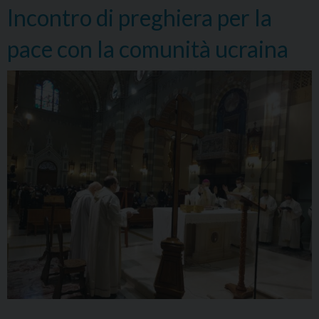
Incontro di preghiera per la
Consacrazione
della
pace con la comunità ucraina
Russia
e
dell’Ucraina
al
Cuore
Immacolato
di
Maria