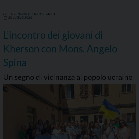
più
bello
CARITAS
,
NEWS
,
UFFICI PASTORALI
28 LUGLIO 2026
insieme”
L’incontro dei giovani di
Kherson con Mons. Angelo
Spina
Un segno di vicinanza al popolo ucraino