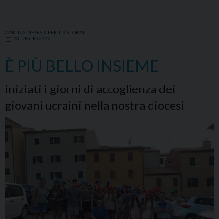
Kherson
con
Mons.
CARITAS
,
NEWS
,
UFFICI PASTORALI
23 LUGLIO 2026
Angelo
Spina
È PIÙ BELLO INSIEME
iniziati i giorni di accoglienza dei
giovani ucraini nella nostra diocesi