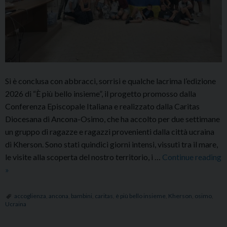
Si è conclusa con abbracci, sorrisi e qualche lacrima l’edizione
2026 di “È più bello insieme”, il progetto promosso dalla
Conferenza Episcopale Italiana e realizzato dalla Caritas
Diocesana di Ancona-Osimo, che ha accolto per due settimane
un gruppo di ragazze e ragazzi provenienti dalla città ucraina
di Kherson. Sono stati quindici giorni intensi, vissuti tra il mare,
le visite alla scoperta del nostro territorio, i …
Continue reading
Si
»
conclude
il
accoglienza
,
ancona
,
bambini
,
caritas
,
è più bello insieme
,
Kherson
,
osimo
,
Ucraina
Progetto
“È