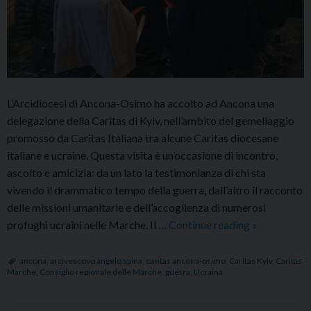
L’Arcidiocesi di Ancona-Osimo ha accolto ad Ancona una
delegazione della Caritas di Kyiv, nell’ambito del gemellaggio
promosso da Caritas Italiana tra alcune Caritas diocesane
italiane e ucraine. Questa visita è un’occasione di incontro,
ascolto e amicizia: da un lato la testimonianza di chi sta
vivendo il drammatico tempo della guerra, dall’altro il racconto
delle missioni umanitarie e dell’accoglienza di numerosi
Caritas
profughi ucraini nelle Marche. Il …
Continue reading
»
Kyiv
ad
ancona
,
arcivescovo angelo spina
,
caritas ancona-osimo
,
Caritas Kyiv
,
Caritas
Marche
,
Consiglio regionale delle Marche
,
guerra
,
Ucraina
Ancona:
in
Consiglio