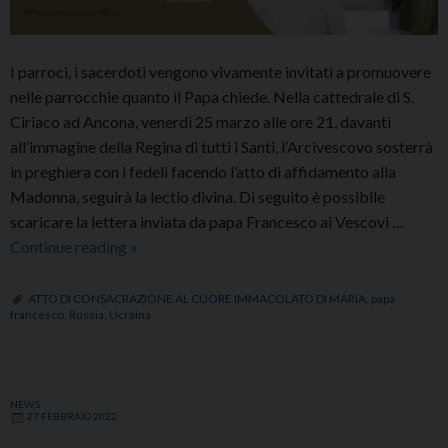
I parroci, i sacerdoti vengono vivamente invitati a promuovere
nelle parrocchie quanto il Papa chiede. Nella cattedrale di S.
Ciriaco ad Ancona, venerdì 25 marzo alle ore 21, davanti
all’immagine della Regina di tutti i Santi, l’Arcivescovo sosterrà
in preghiera con i fedeli facendo l’atto di affidamento alla
Madonna, seguirà la lectio divina. Di seguito è possibile
scaricare la lettera inviata da papa Francesco ai Vescovi …
La
Continue reading
»
Lettera
di
ATTO DI CONSACRAZIONE AL CUORE IMMACOLATO DI MARIA
,
papa
francesco
,
Russia
,
Ucraina
papa
Francesco
ai
vescovi
NEWS
27 FEBBRAIO 2022
per
la