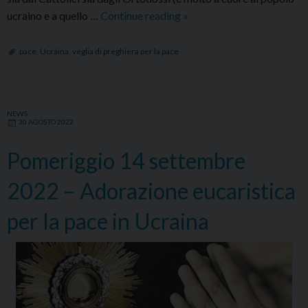
Mercoledì
ucraino e a quello …
Continue reading
»
21
dicembre,
pace
,
Ucraina
,
veglia di preghiera per la pace
a
Bari
Veglia
NEWS
di
30 AGOSTO 2022
preghiera
per
Pomeriggio 14 settembre
la
2022 – Adorazione eucaristica
pace
per la pace in Ucraina