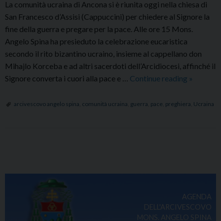
La comunità ucraina di Ancona si è riunita oggi nella chiesa di
San Francesco d’Assisi (Cappuccini) per chiedere al Signore la
fine della guerra e pregare per la pace. Alle ore 15 Mons.
Angelo Spina ha presieduto la celebrazione eucaristica
secondo il rito bizantino ucraino, insieme al cappellano don
Mihajlo Korceba e ad altri sacerdoti dell’Arcidiocesi, affinché il
Incontro
Signore converta i cuori alla pace e …
Continue reading
»
di
preghiera
arcivescovo angelo spina
,
comunità ucraina
,
guerra
,
pace
,
preghiera
,
Ucraina
per
la
pace
P
con
o
la
s
comunità
ucraina
t
AGENDA
N
DELL'ARCIVESCOVO
a
MONS. ANGELO SPINA