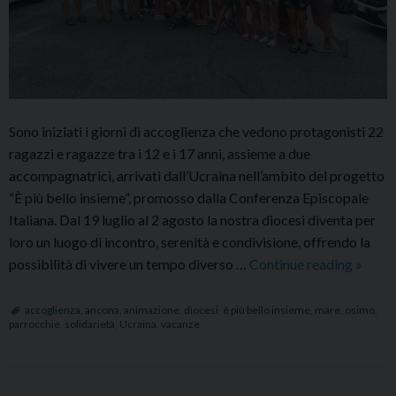
Sono iniziati i giorni di accoglienza che vedono protagonisti 22
ragazzi e ragazze tra i 12 e i 17 anni, assieme a due
accompagnatrici, arrivati dall’Ucraina nell’ambito del progetto
“È più bello insieme”, promosso dalla Conferenza Episcopale
Italiana. Dal 19 luglio al 2 agosto la nostra diocesi diventa per
loro un luogo di incontro, serenità e condivisione, offrendo la
È
possibilità di vivere un tempo diverso …
Continue reading
»
PIÙ
BELL
accoglienza
,
ancona
,
animazione
,
diocesi
,
è più bello insieme
,
mare
,
osimo
,
parrocchie
,
solidarietà
,
Ucraina
,
vacanze
INSIE