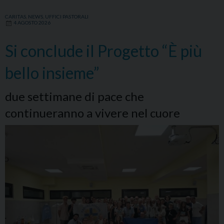
CARITAS
,
NEWS
,
UFFICI PASTORALI
4 AGOSTO 2026
Si conclude il Progetto “È più
bello insieme”
due settimane di pace che
continueranno a vivere nel cuore