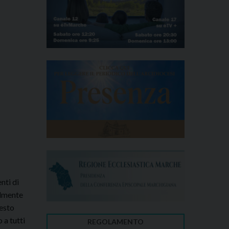
nti di
almente
uesto
 a tutti
REGOLAMENTO