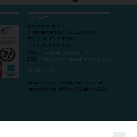
I
CONTATTI
Sede di Ancona
Piazza del Senato 7 - 60121 Ancona
TEL: (+39) 071.9943500
FAX: (+39) 071.9943521
EMAIL:
curia@diocesi.ancona.it
PEC:
diocesi.ancona@pec.chiesacattolica.it
CONTATTACI
La curia è aperta al pubblico nei giorni feriali
(escluso il sabato) dalle ore 8.30 alle ore 12.30.