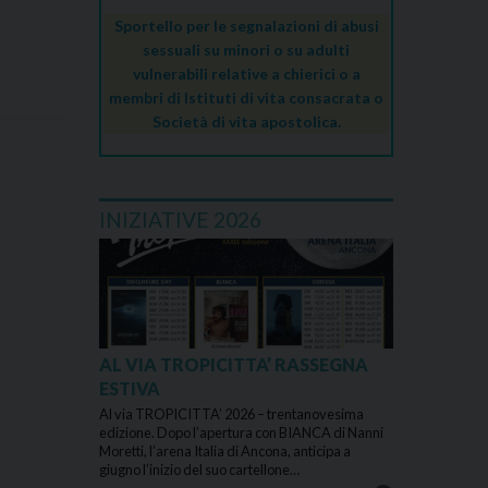
Sportello per le segnalazioni di abusi
sessuali su minori o su adulti
vulnerabili relative a chierici o a
membri di Istituti di vita consacrata o
Società di vita apostolica.
INIZIATIVE 2026
AL VIA TROPICITTA’ RASSEGNA
ESTIVA
Al via TROPICITTA’ 2026 – trentanovesima
edizione. Dopo l’apertura con BIANCA di Nanni
Moretti, l’arena Italia di Ancona, anticipa a
giugno l’inizio del suo cartellone…