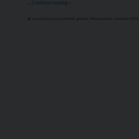
Venti
…
Continue reading
»
di
News
associazioni e movimenti
,
giovani
,
informazione
,
iniziative 2024
P
o
s
t
N
a
v