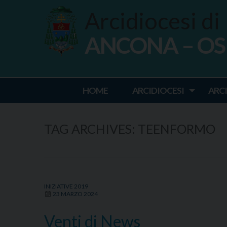
Skip
Arcidiocesi di
to
content
ANCONA – O
Ancona Osim
HOME
ARCIDIOCESI
ARC
TAG ARCHIVES:
TEENFORMO
INIZIATIVE 2019
23 MARZO 2024
Venti di News