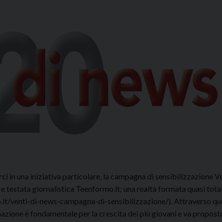
erci in una iniziativa particolare, la campagna di sensibilizzazione Ve
 testata giornalistica Teenformo.it; una realtà formata quasi tot
mo.it/venti-di-news-campagna-di-sensibilizzazione/). Attraverso q
ione è fondamentale per la crescita dei più giovani e va proposto