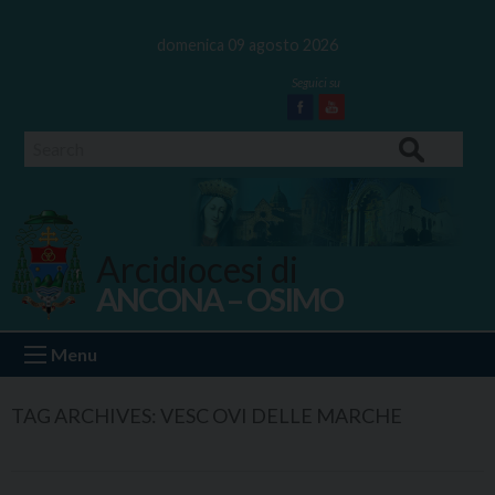
Skip
to
domenica 09 agosto 2026
content
Facebook
Youtube
Search
Arcidiocesi di
ANCONA – OSIMO
Ancona Osimo
Menu
TAG ARCHIVES:
VESC OVI DELLE MARCHE