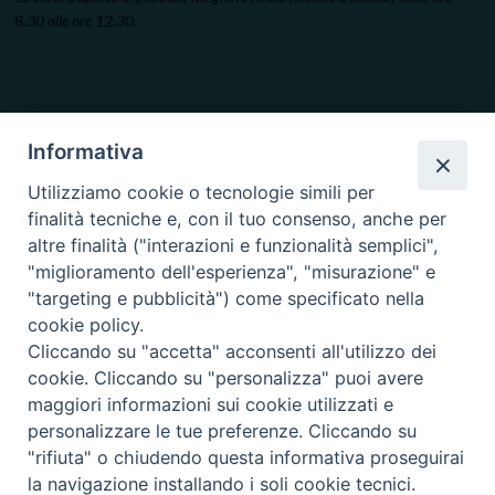
8.30 alle ore 12.30.
Informativa
Utilizziamo cookie o tecnologie simili per
finalità tecniche e, con il tuo consenso, anche per
altre finalità ("interazioni e funzionalità semplici",
"miglioramento dell'esperienza", "misurazione" e
"targeting e pubblicità") come specificato nella
cookie policy.
Cliccando su "accetta" acconsenti all'utilizzo dei
cookie. Cliccando su "personalizza" puoi avere
maggiori informazioni sui cookie utilizzati e
personalizzare le tue preferenze. Cliccando su
"rifiuta" o chiudendo questa informativa proseguirai
la navigazione installando i soli cookie tecnici.
Copyright © 2019.
Arcidiocesi di Ancona-Osimo.
All Rights Reserved.