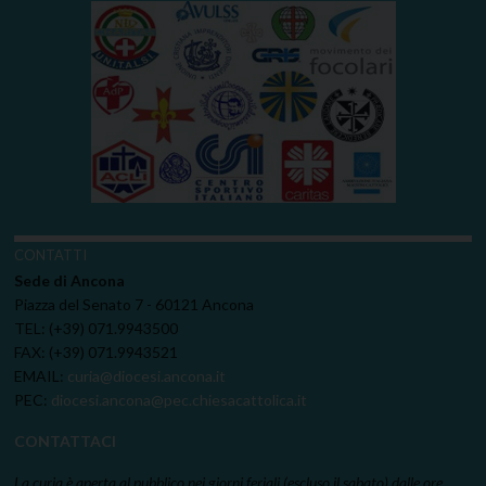
CONTATTI
Sede di Ancona
Piazza del Senato 7 - 60121 Ancona
TEL: (+39) 071.9943500
FAX: (+39) 071.9943521
EMAIL:
curia@diocesi.ancona.it
PEC:
diocesi.ancona@pec.chiesacattolica.it
CONTATTACI
La curia è aperta al pubblico nei giorni feriali (escluso il sabato) dalle ore