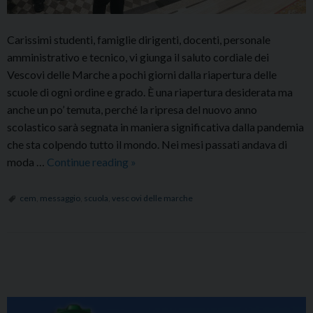
Carissimi studenti, famiglie dirigenti, docenti, personale
amministrativo e tecnico, vi giunga il saluto cordiale dei
Vescovi delle Marche a pochi giorni dalla riapertura delle
scuole di ogni ordine e grado. È una riapertura desiderata ma
anche un po’ temuta, perché la ripresa del nuovo anno
scolastico sarà segnata in maniera significativa dalla pandemia
che sta colpendo tutto il mondo. Nei mesi passati andava di
Messaggio
moda …
Continue reading
»
dei
Vescovi
cem
,
messaggio
,
scuola
,
vesc ovi delle marche
delle
Marche
al
P
mondo
o
della
s
Scuola