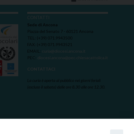
I
CONTATTI
Sede di Ancona
Piazza del Senato 7 - 60121 Ancona
TEL: (+39) 071.9943500
FAX: (+39) 071.9943521
EMAIL:
curia@diocesi.ancona.it
PEC:
diocesi.ancona@pec.chiesacattolica.it
CONTATTACI
La curia è aperta al pubblico nei giorni feriali
(escluso il sabato) dalle ore 8.30 alle ore 12.30.