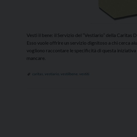
Vesti il bene: il Servizio del “Vestiario” della Carit
Esso vuole offrire un servizio dignitoso a chi cerca a
vogliono raccontare le specificità di questa iniziativa
mancare.
caritas
,
vestiario
,
vestilbene
,
vestiti
P
o
s