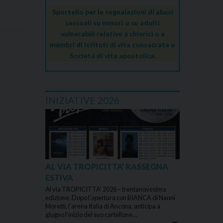
indumenti
Sportello per le segnalazioni di abusi
sessuali su minori o su adulti
vulnerabili relative a chierici o a
membri di Istituti di vita consacrata o
Società di vita apostolica.
INIZIATIVE 2026
AL VIA TROPICITTA’ RASSEGNA
ESTIVA
Al via TROPICITTA’ 2026 – trentanovesima
edizione. Dopo l’apertura con BIANCA di Nanni
Moretti, l’arena Italia di Ancona, anticipa a
giugno l’inizio del suo cartellone…