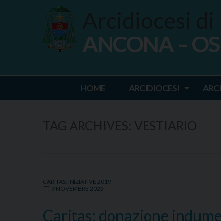
Skip
Arcidiocesi di
to
content
ANCONA – O
Ancona Osim
HOME
ARCIDIOCESI
ARC
TAG ARCHIVES:
VESTIARIO
CARITAS
,
INIZIATIVE 2019
9 NOVEMBRE 2023
Caritas: donazione indume