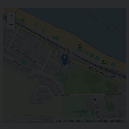
PARROCCHIA S. MARCELLINO IN PALOMBINA NUOVA
+
−
Leaflet
| Map data ©
OpenStreetMap
contributors