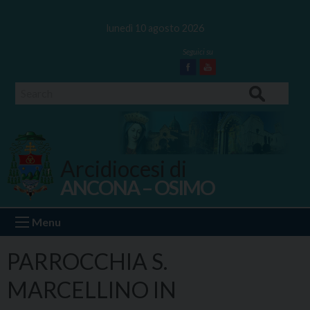
Skip
to
lunedì 10 agosto 2026
content
Facebook
Youtube
Search
Arcidiocesi di
ANCONA – OSIMO
Ancona Osimo
Menu
PARROCCHIA S.
MARCELLINO IN