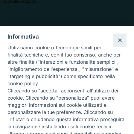
8.30 alle ore 12.30.
Informativa
Utilizziamo cookie o tecnologie simili per
finalità tecniche e, con il tuo consenso, anche per
altre finalità ("interazioni e funzionalità semplici",
"miglioramento dell'esperienza", "misurazione" e
"targeting e pubblicità") come specificato nella
cookie policy.
Cliccando su "accetta" acconsenti all'utilizzo dei
cookie. Cliccando su "personalizza" puoi avere
maggiori informazioni sui cookie utilizzati e
personalizzare le tue preferenze. Cliccando su
"rifiuta" o chiudendo questa informativa proseguirai
la navigazione installando i soli cookie tecnici.
Copyright © 2019.
Arcidiocesi di Ancona-Osimo.
All Rights Reserved.
Ulteriori informazioni sono disponibili nella
cookie