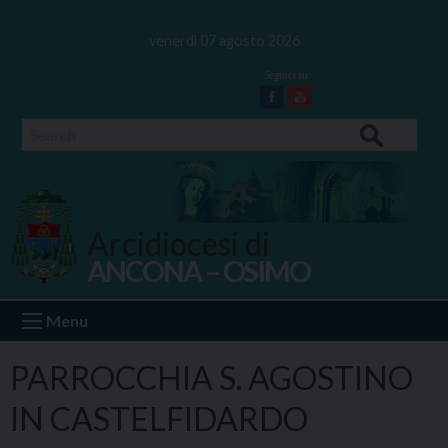
Skip
to
venerdì 07 agosto 2026
content
Facebook
Youtube
Search
Arcidiocesi di
ANCONA – OSIMO
Ancona Osimo
Menu
PARROCCHIA S. AGOSTINO
IN CASTELFIDARDO