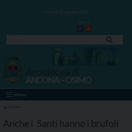
Skip
to
venerdì 07 agosto 2026
content
Facebook
Youtube
Search
Arcidiocesi di
ANCONA – OSIMO
Ancona Osimo
Menu
CINEMA
Anche i Santi hanno i brufoli