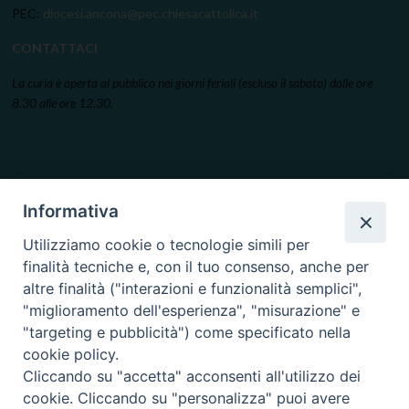
PEC:
diocesi.ancona@pec.chiesacattolica.it
CONTATTACI
La curia è aperta al pubblico nei giorni feriali (escluso il sabato) dalle ore
8.30 alle ore 12.30.
Informativa
Utilizziamo cookie o tecnologie simili per
finalità tecniche e, con il tuo consenso, anche per
altre finalità ("interazioni e funzionalità semplici",
"miglioramento dell'esperienza", "misurazione" e
"targeting e pubblicità") come specificato nella
cookie policy.
Cliccando su "accetta" acconsenti all'utilizzo dei
cookie. Cliccando su "personalizza" puoi avere