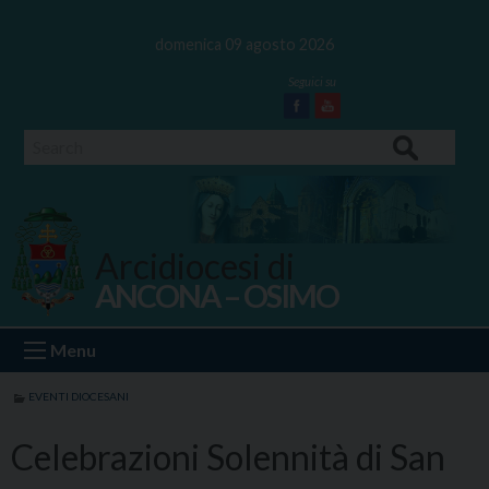
Skip
to
domenica 09 agosto 2026
content
Facebook
Youtube
Search
Arcidiocesi di
ANCONA – OSIMO
Ancona Osimo
Menu
EVENTI DIOCESANI
Celebrazioni Solennità di San