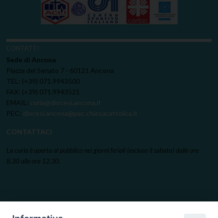
CONTATTI
Sede di Ancona
Piazza del Senato 7 - 60121 Ancona
TEL: (+39) 071.9943500
FAX: (+39) 071.9943521
EMAIL:
curia@diocesi.ancona.it
PEC:
diocesi.ancona@pec.chiesacattolica.it
CONTATTACI
La curia è aperta al pubblico nei giorni feriali (escluso il sabato) dalle ore
8.30 alle ore 12.30.