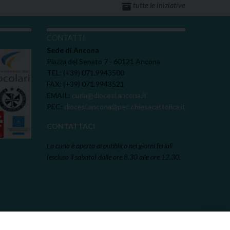
tutte le iniziative
I
CONTATTI
Sede di Ancona
Piazza del Senato 7 - 60121 Ancona
TEL: (+39) 071.9943500
FAX: (+39) 071.9943521
EMAIL:
curia@diocesi.ancona.it
PEC:
diocesi.ancona@pec.chiesacattolica.it
CONTATTACI
La curia è aperta al pubblico nei giorni feriali
(escluso il sabato) dalle ore 8.30 alle ore 12.30.