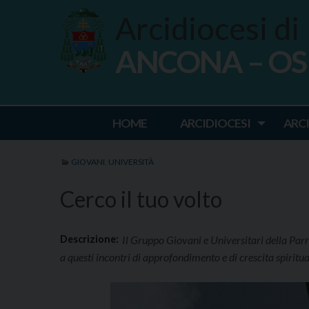
Skip
Arcidiocesi di
to
content
ANCONA – O
Ancona Osim
HOME
ARCIDIOCESI
ARC
GIOVANI
,
UNIVERSITÀ
Cerco il tuo volto
Descrizione:
Il Gruppo Giovani e Universitari della Par
a questi incontri di approfondimento e di crescita spiritua