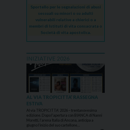
Sportello per le segnalazioni di abusi
sessuali su minori o su adulti
vulnerabili relative a chierici o a
membri di Istituti di vita consacrata o
Società di vita apostolica.
INIZIATIVE 2026
AL VIA TROPICITTA’ RASSEGNA
ESTIVA
Al via TROPICITTA’ 2026 – trentanovesima
edizione. Dopo l’apertura con BIANCA di Nanni
Moretti, l’arena Italia di Ancona, anticipa a
giugno l’inizio del suo cartellone…