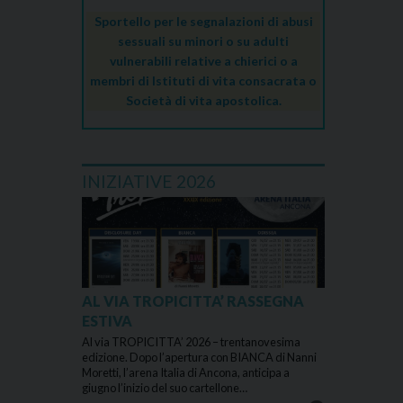
Sportello per le segnalazioni di abusi
sessuali su minori o su adulti
vulnerabili relative a chierici o a
membri di Istituti di vita consacrata o
Società di vita apostolica.
INIZIATIVE 2026
AL VIA TROPICITTA’ RASSEGNA
ESTIVA
Al via TROPICITTA’ 2026 – trentanovesima
edizione. Dopo l’apertura con BIANCA di Nanni
Moretti, l’arena Italia di Ancona, anticipa a
giugno l’inizio del suo cartellone…