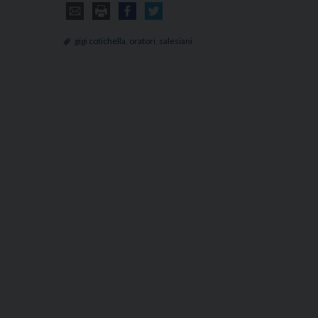
gigi cotichella
,
oratori
,
salesiani