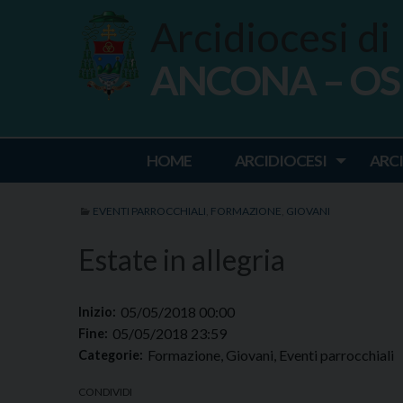
Skip
Arcidiocesi di
to
content
ANCONA – O
Ancona Osim
HOME
ARCIDIOCESI
ARC
EVENTI PARROCCHIALI
,
FORMAZIONE
,
GIOVANI
Estate in allegria
05/05/2018 00:00
Inizio:
05/05/2018 23:59
Fine:
Formazione, Giovani, Eventi parrocchiali
Categorie:
CONDIVIDI