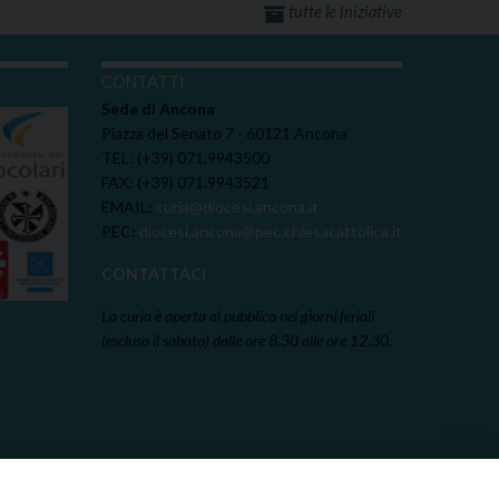
tutte le iniziative
I
CONTATTI
Sede di Ancona
Piazza del Senato 7 - 60121 Ancona
TEL: (+39) 071.9943500
FAX: (+39) 071.9943521
EMAIL:
curia@diocesi.ancona.it
PEC:
diocesi.ancona@pec.chiesacattolica.it
CONTATTACI
La curia è aperta al pubblico nei giorni feriali
(escluso il sabato) dalle ore 8.30 alle ore 12.30.