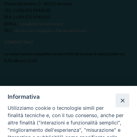
Piazza del Senato 7 - 60121 Ancona
TEL: (+39) 071.9943500
FAX: (+39) 071.9943521
EMAIL:
curia@diocesi.ancona.it
PEC:
diocesi.ancona@pec.chiesacattolica.it
CONTATTACI
La curia è aperta al pubblico nei giorni feriali (escluso il sabato) dalle ore
8.30 alle ore 12.30.
Informativa
Utilizziamo cookie o tecnologie simili per
finalità tecniche e, con il tuo consenso, anche per
altre finalità ("interazioni e funzionalità semplici",
"miglioramento dell'esperienza", "misurazione" e