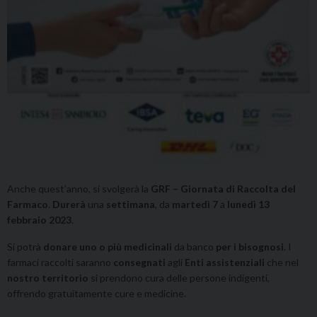
Anche quest’anno, si svolgerà la
GRF – Giornata di Raccolta del
Farmaco
.
Durerà
una
settimana
, da
martedì 7
a
lunedì 13
febbraio 2023
.
Si potrà
donare uno o più medicinali
da banco
per i bisognosi
. I
farmaci raccolti saranno
consegnati
agli
Enti
assistenziali
che​ nel
nostro territorio
si prendono cura delle persone indigenti,
offrendo gratuitamente cure e medicine.