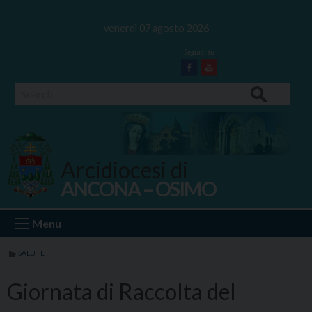
Skip
to
venerdì 07 agosto 2026
content
Facebook
Youtube
Search
Arcidiocesi di
ANCONA – OSIMO
Ancona Osimo
Menu
SALUTE
Giornata di Raccolta del