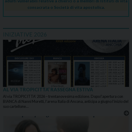
adulti vulnerabili relative a chierici o a membri di Istituti di vita
consacrata o Società di vita apostolica.
INIZIATIVE 2026
AL VIA TROPICITTA’ RASSEGNA ESTIVA
Al via TROPICITTA’ 2026 – trentanovesima edizione. Dopo l’apertura con
BIANCA di Nanni Moretti, l’arena Italia di Ancona, anticipa a giugno l’inizio del
suo cartellone…