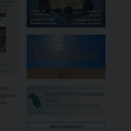
e dei
ppartato
ini.
REGOLAMENTO