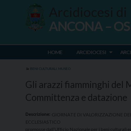
Skip
Arcidiocesi di
to
content
ANCONA – O
Ancona Osim
HOME
ARCIDIOCESI
ARC
BENI CULTURALI
,
MUSEO
Gli arazzi fiamminghi del
Committenza e datazione
Descrizione:
GIORNATE DI VALORIZZAZIONE D
ECCLESIASTICO
promosse dall’Ufficio Nazionale per i beni culturali ecc