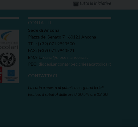
tutte le iniziative
I
CONTATTI
Sede di Ancona
Piazza del Senato 7 - 60121 Ancona
TEL: (+39) 071.9943500
FAX: (+39) 071.9943521
EMAIL:
curia@diocesi.ancona.it
PEC:
diocesi.ancona@pec.chiesacattolica.it
CONTATTACI
La curia è aperta al pubblico nei giorni feriali
(escluso il sabato) dalle ore 8.30 alle ore 12.30.