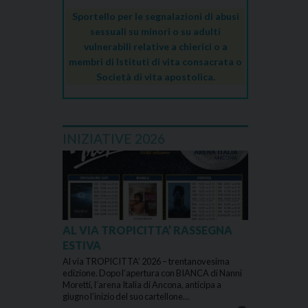
Sportello per le segnalazioni di abusi
sessuali su minori o su adulti
vulnerabili relative a chierici o a
membri di Istituti di vita consacrata o
Società di vita apostolica.
INIZIATIVE 2026
AL VIA TROPICITTA’ RASSEGNA
ESTIVA
Al via TROPICITTA’ 2026 – trentanovesima
edizione. Dopo l’apertura con BIANCA di Nanni
Moretti, l’arena Italia di Ancona, anticipa a
giugno l’inizio del suo cartellone…