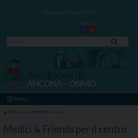
Skip
to
domenica 09 agosto 2026
content
Facebook
Youtube
Search
Arcidiocesi di
ANCONA – OSIMO
Ancona Osimo
Menu
ASSOCIAZIONI E MOVIMENTI
,
MUSICA
Medici & Friends per il centro