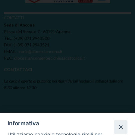
CONTATTI
Sede di Ancona
Piazza del Senato 7 - 60121 Ancona
TEL: (+39) 071.9943500
FAX: (+39) 071.9943521
EMAIL:
curia@diocesi.ancona.it
PEC:
diocesi.ancona@pec.chiesacattolica.it
CONTATTACI
La curia è aperta al pubblico nei giorni feriali (escluso il sabato) dalle ore
8.30 alle ore 12.30.
Informativa
Utilizziamo cookie o tecnologie simili per