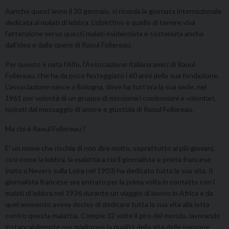
Aanche quest’anno il 30 gennaio, si ricorda la giornata internazionale
dedicata ai malati di lebbra. L’obiettivo è quello di tenere viva
l’attenzione verso questi malati evidenziata e sostenuta anche
dall’idea e dalle opere di Raoul Follereau.
Per questo è nata l’Aifo, l’Associazione italiana amici di Raoul
Follereau, che ha da poco festeggiato i 60 anni della sua fondazione.
L’associazione nasce a Bologna, dove ha tutt’ora la sua sede, nel
1961 per volontà di un gruppo di missionari comboniani e volontari,
ispirati dal messaggio di amore e giustizia di Raoul Follereau.
Ma chi è Raoul Follereau ?
E’ un nome che rischia di non dire molto, soprattutto ai più giovani,
così come la lebbra, la malattia a cui il giornalista e poeta francese
(nato a Nevers sulla Loira nel 1903) ha dedicato tutta la sua vita. Il
giornalista francese era entrato per la prima volta in contatto con i
malati di lebbra nel 1936 durante un viaggio di lavoro in Africa e da
quel momento aveva deciso di dedicare tutta la sua vita alla lotta
contro questa malattia. Compie 32 volte il giro del mondo, lavorando
instancabilmente per migliorare la qualità della vita delle persone