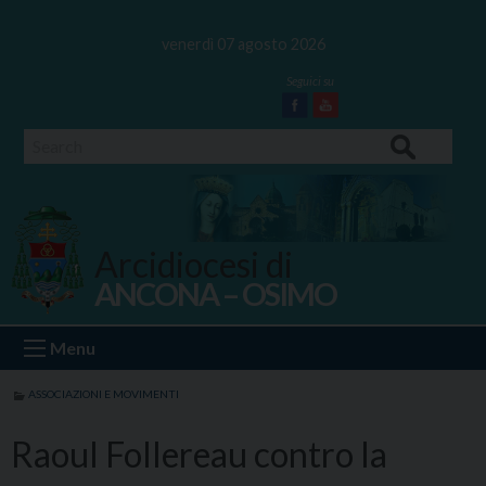
Skip
to
venerdì 07 agosto 2026
content
Facebook
Youtube
Search
Arcidiocesi di
ANCONA – OSIMO
Ancona Osimo
Menu
ASSOCIAZIONI E MOVIMENTI
Raoul Follereau contro la