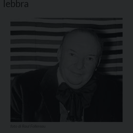
lebbra
foto di Raul Follereau