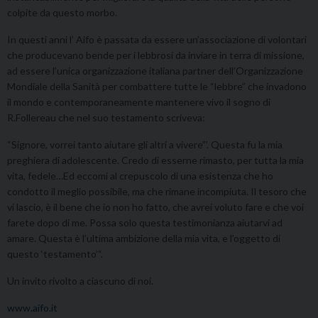
colpite da questo morbo.
In questi anni l’ Aifo è passata da essere un’associazione di volontari
che producevano bende per i lebbrosi da inviare in terra di missione,
ad essere l’unica organizzazione italiana partner dell’Organizzazione
Mondiale della Sanità per combattere tutte le “lebbre” che invadono
il mondo e contemporaneamente mantenere vivo il sogno di
R.Follereau che nel suo testamento scriveva:
“Signore, vorrei tanto aiutare gli altri a vivere”’. Questa fu la mia
preghiera di adolescente. Credo di esserne rimasto, per tutta la mia
vita, fedele…Ed eccomi al crepuscolo di una esistenza che ho
condotto il meglio possibile, ma che rimane incompiuta. Il tesoro che
vi lascio, è il bene che io non ho fatto, che avrei voluto fare e che voi
farete dopo di me. Possa solo questa testimonianza aiutarvi ad
amare. Questa è l’ultima ambizione della mia vita, e l’oggetto di
questo ‘testamento’“.
Un invito rivolto a ciascuno di noi.
www.aifo.it