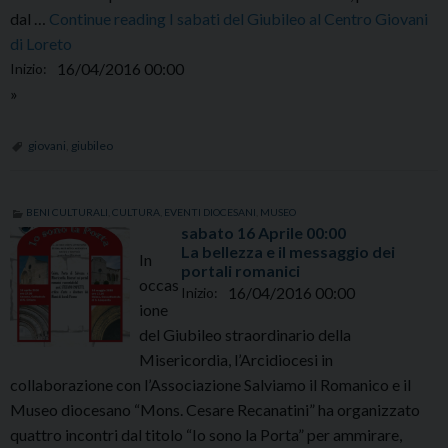
sabato
dal …
Continue reading
I sabati del Giubileo al Centro Giovani
16
di Loreto
Aprile
16/04/2016 00:00
Inizio:
00:00
»
giovani
,
giubileo
BENI CULTURALI
,
CULTURA
,
EVENTI DIOCESANI
,
MUSEO
sabato
16
Aprile
00:00
La bellezza e il messaggio dei
In
portali romanici
occas
16/04/2016 00:00
Inizio:
ione
del Giubileo straordinario della
Misericordia, l’Arcidiocesi in
collaborazione con l’Associazione Salviamo il Romanico e il
Museo diocesano “Mons. Cesare Recanatini” ha organizzato
quattro incontri dal titolo “Io sono la Porta” per ammirare,