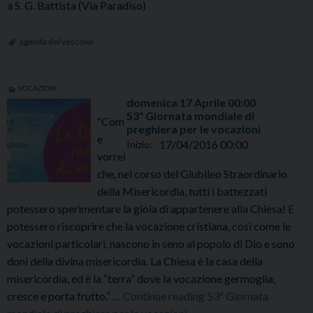
a S. G. Battista (Via Paradiso)
agenda del vescovo
VOCAZIONI
domenica
17
Aprile
00:00
53ª Giornata mondiale di
“Com
preghiera per le vocazioni
e
17/04/2016 00:00
Inizio:
vorrei
che, nel corso del Giubileo Straordinario
della Misericordia, tutti i battezzati
potessero sperimentare la gioia di appartenere alla Chiesa! E
potessero riscoprire che la vocazione cristiana, così come le
vocazioni particolari, nascono in seno al popolo di Dio e sono
doni della divina misericordia. La Chiesa è la casa della
misericordia, ed è la “terra” dove la vocazione germoglia,
domenica
cresce e porta frutto.” …
Continue reading
53ª Giornata
17