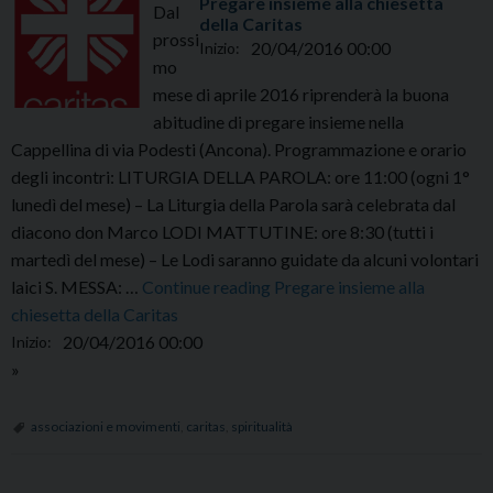
Pregare insieme alla chiesetta
Dal
della Caritas
prossi
20/04/2016 00:00
Inizio:
mo
mese di aprile 2016 riprenderà la buona
abitudine di pregare insieme nella
Cappellina di via Podesti (Ancona). Programmazione e orario
degli incontri: LITURGIA DELLA PAROLA: ore 11:00 (ogni 1°
lunedì del mese) – La Liturgia della Parola sarà celebrata dal
diacono don Marco LODI MATTUTINE: ore 8:30 (tutti i
martedì del mese) – Le Lodi saranno guidate da alcuni volontari
mercoledì
laici S. MESSA: …
Continue reading
Pregare insieme alla
20
chiesetta della Caritas
Aprile
20/04/2016 00:00
Inizio:
00:00
»
associazioni e movimenti
,
caritas
,
spiritualità