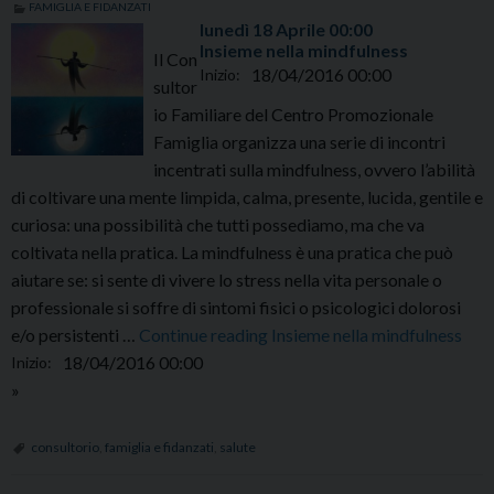
FAMIGLIA E FIDANZATI
lunedì
18
Aprile
00:00
Insieme nella mindfulness
Il Con
18/04/2016 00:00
Inizio:
sultor
io Familiare del Centro Promozionale
Famiglia organizza una serie di incontri
incentrati sulla mindfulness, ovvero l’abilità
di coltivare una mente limpida, calma, presente, lucida, gentile e
curiosa: una possibilità che tutti possediamo, ma che va
coltivata nella pratica. La mindfulness è una pratica che può
aiutare se: si sente di vivere lo stress nella vita personale o
professionale si soffre di sintomi fisici o psicologici dolorosi
lunedì
e/o persistenti …
Continue reading
Insieme nella mindfulness
18
18/04/2016 00:00
Inizio:
Aprile
»
00:00
consultorio
,
famiglia e fidanzati
,
salute