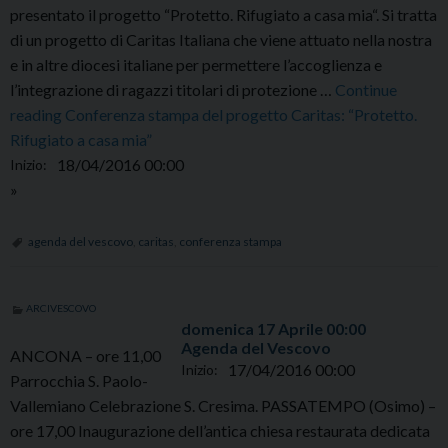
presentato il progetto “Protetto. Rifugiato a casa mia“. Si tratta
di un progetto di Caritas Italiana che viene attuato nella nostra
e in altre diocesi italiane per permettere l’accoglienza e
l’integrazione di ragazzi titolari di protezione …
Continue
lunedì
reading
Conferenza stampa del progetto Caritas: “Protetto.
18
Rifugiato a casa mia”
Aprile
18/04/2016 00:00
Inizio:
00:00
»
agenda del vescovo
,
caritas
,
conferenza stampa
ARCIVESCOVO
domenica
17
Aprile
00:00
Agenda del Vescovo
ANCONA – ore 11,00
17/04/2016 00:00
Inizio:
Parrocchia S. Paolo-
Vallemiano Celebrazione S. Cresima. PASSATEMPO (Osimo) –
ore 17,00 Inaugurazione dell’antica chiesa restaurata dedicata