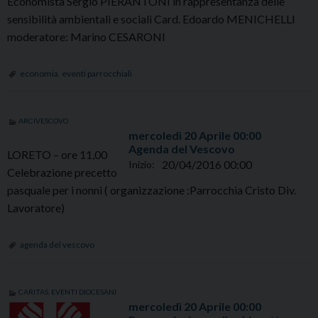
Economista Sergio PIERANTONI in rappresentanza delle
sensibilità ambientali e sociali Card. Edoardo MENICHELLI
moderatore: Marino CESARONI
economia
,
eventi parrocchiali
ARCIVESCOVO
mercoledì
20
Aprile
00:00
Agenda del Vescovo
LORETO – ore 11,00
20/04/2016 00:00
Inizio:
Celebrazione precetto
pasquale per i nonni ( organizzazione :Parrocchia Cristo Div.
Lavoratore)
agenda del vescovo
CARITAS
,
EVENTI DIOCESANI
mercoledì
20
Aprile
00:00