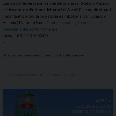
guidati dall’esperta narrazione del professor Stefano Papetti
critico d’arte e direttore dei musei di Ascoli Piceno, altrettanti
importanti portali, la loro storia e simbologia: San Ciriaco di
sabato
Ancona (16 aprile) San …
Continue reading
La bellezza e il
16
messaggio dei portali romanici
Aprile
16/04/2016 00:00
Inizio:
00:00
»
associazioni e movimenti
,
beni culturali
,
cultura
,
museo
« Pagina precedente
Pagina successiva »
AGENDA
DELL'ARCIVESCOVO
MONS. ANGELO SPINA