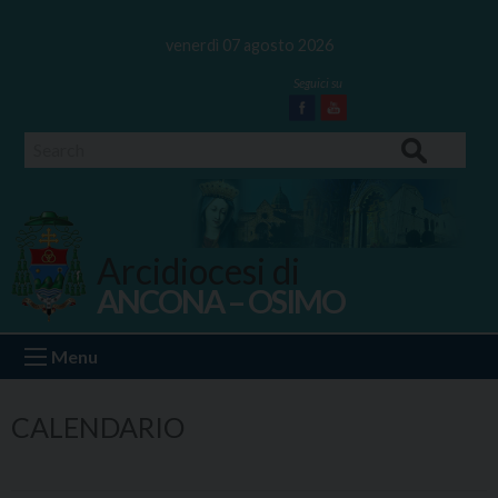
Skip
to
venerdì 07 agosto 2026
content
Facebook
Youtube
Search
Arcidiocesi di
ANCONA – OSIMO
Ancona Osimo
Menu