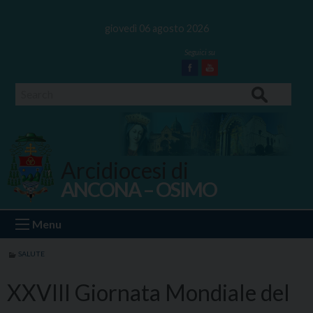
Skip
to
giovedì 06 agosto 2026
content
Facebook
Youtube
Search
Arcidiocesi di
ANCONA – OSIMO
Ancona Osimo
Menu
SALUTE
XXVIII Giornata Mondiale del