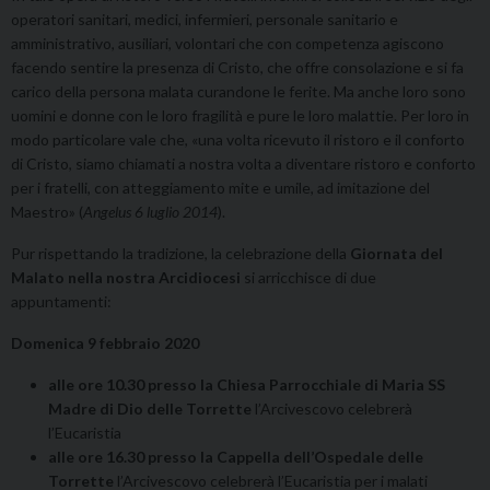
operatori sanitari, medici, infermieri, personale sanitario e
amministrativo, ausiliari, volontari che con competenza agiscono
facendo sentire la presenza di Cristo, che offre consolazione e si fa
carico della persona malata curandone le ferite. Ma anche loro sono
uomini e donne con le loro fragilità e pure le loro malattie. Per loro in
modo particolare vale che, «una volta ricevuto il ristoro e il conforto
di Cristo, siamo chiamati a nostra volta a diventare ristoro e conforto
per i fratelli, con atteggiamento mite e umile, ad imitazione del
Maestro» (
Angelus 6 luglio 2014
).
Pur rispettando la tradizione, la celebrazione della
Giornata del
Malato nella nostra Arcidiocesi
si arricchisce di due
appuntamenti:
Domenica 9 febbraio 2020
alle ore 10.30 presso la Chiesa Parrocchiale di Maria SS
Madre di Dio delle Torrette
l’Arcivescovo celebrerà
l’Eucaristia
alle ore 16.30 presso la Cappella dell’Ospedale delle
Torrette
l’Arcivescovo celebrerà l’Eucaristia per i malati