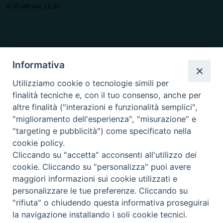
8.30 alle ore 12.30.
Informativa
Utilizziamo cookie o tecnologie simili per
finalità tecniche e, con il tuo consenso, anche per
altre finalità ("interazioni e funzionalità semplici",
"miglioramento dell'esperienza", "misurazione" e
"targeting e pubblicità") come specificato nella
cookie policy.
Cliccando su "accetta" acconsenti all'utilizzo dei
cookie. Cliccando su "personalizza" puoi avere
maggiori informazioni sui cookie utilizzati e
personalizzare le tue preferenze. Cliccando su
"rifiuta" o chiudendo questa informativa proseguirai
la navigazione installando i soli cookie tecnici.
Copyright © 2019.
Arcidiocesi di Ancona-Osimo.
All Rights Reserved.