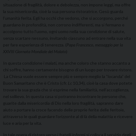
situazione di fragilità, dolore e debolezza, non impone leggi, ma offre
la sua misericordia, cioè la sua persona ristoratrice. Gesù guarda
l’umanità ferita. Egli ha occhi che vedono, che si accorgono, perché
guardano in profondità, non corrono indifferenti, ma si fermano e
accolgono tutto l’uomo, ogni uomo nella sua condizione di salute,
senza scartare nessuno, invitando ciascuno ad entrare nella sua vita
per fare esperienza di tenerezza. (
Papa F
ran
cesco
,
messaggio per la
XXVIII Giornata Mondiale del Malato
)
In questa condizione i malati, ma anche coloro che stanno accanto a
chi soffre, hanno certamente bisogno di un luogo per trovare ristoro.
La Chiesa vuole essere sempre più e sempre meglio la “locanda” del
Buon Samaritano che è Cristo (cfr.
Lc
10,34), cioè la casa dove potete
trovare la sua grazia che si esprime nella familiarità, nell’accoglienza,
nel sollievo. In questa casa si potranno incontrare le persone che,
guarite dalla misericordia di Dio nella loro fragilità, sapranno dare
aiuto a portare la croce facendo delle proprie ferite delle feritoie,
attraverso le quali guardare l’orizzonte al di là della malattia e ricevere
luce e aria per la vita.
In tale opera di ristoro verso i fratelli infermi si colloca il servizio degli