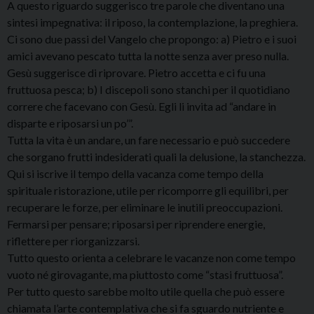
A questo riguardo suggerisco tre parole che diventano una
sintesi impegnativa: il riposo, la contemplazione, la preghiera.
Ci sono due passi del Vangelo che propongo: a) Pietro e i suoi
amici avevano pescato tutta la notte senza aver preso nulla.
Gesù suggerisce di riprovare. Pietro accetta e ci fu una
fruttuosa pesca; b) I discepoli sono stanchi per il quotidiano
correre che facevano con Gesù. Egli li invita ad “andare in
disparte e riposarsi un po’”.
Tutta la vita è un andare, un fare necessario e può succedere
che sorgano frutti indesiderati quali la delusione, la stanchezza.
Qui si iscrive il tempo della vacanza come tempo della
spirituale ristorazione, utile per ricomporre gli equilibri, per
recuperare le forze, per eliminare le inutili preoccupazioni.
Fermarsi per pensare; riposarsi per riprendere energie,
riflettere per riorganizzarsi.
Tutto questo orienta a celebrare le vacanze non come tempo
vuoto né girovagante, ma piuttosto come “stasi fruttuosa”.
Per tutto questo sarebbe molto utile quella che può essere
chiamata l’arte contemplativa che si fa sguardo nutriente e