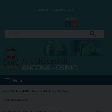
Skip
to
lunedì 10 agosto 2026
content
Facebook
Youtube
Search
Arcidiocesi di
ANCONA – OSIMO
Ancona Osimo
Menu
DOCUMENTI DELL'ARCIVESCOVO
,
LETTERE E MESSAGGI
28 GIUGNO 2016