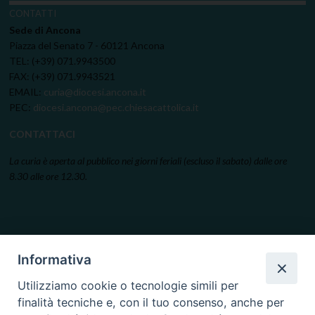
CONTATTI
Sede di Ancona
Piazza del Senato 7 - 60121 Ancona
TEL: (+39) 071.9943500
FAX: (+39) 071.9943521
EMAIL:
curia@diocesi.ancona.it
PEC:
diocesi.ancona@pec.chiesacattolica.it
CONTATTACI
La curia è aperta al pubblico nei giorni feriali (escluso il sabato) dalle ore
8.30 alle ore 12.30.
Informativa
Utilizziamo cookie o tecnologie simili per
finalità tecniche e, con il tuo consenso, anche per