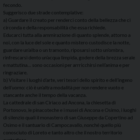
fecondo.
Suggerisco due strade contemplative:
a) Guardare il creato per renderci conto della bellezza che ci
circonda e della responsabilità che essa richiede.
Educarci tutta alla ammirazione di quanto splende, attorno a
noi, con la luce del sole e quanto mistero custodisce la notte,
guardare un’alba o un tramonto, riposarsi sotto un’ombra,
rinfrescarsi dento un’acqua limpida, godere della brezza serale
e mattutina… sono occasioni per arrricchirsi nell’anima e per
ringraziare.
b) Visitare i luoghi d’arte, veri tesori dello spirito e dell’ingeno
dell’uomo: ciò è un’altra modalità per non rendere vuoto e
stancante anche il tempo della vacanza.
La cattedrale di san Ciriaco ad Ancona, la chiesetta di
Portonovo, le pinacoteche e i musei di Ancona e Osimo, i luoghi
di silenzio quali il monastero di san Giuseppe da Copertino ad
Osimo e il santuario di Campocavallo, nonché quello più
conosciuto di Loreto e tanto altro che il nostro territorio
custodisce.