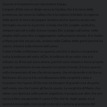
Questo è il momento per riprendere il largo.
L’angelo di Dio non si dirige verso la Giudea che è la terra della
promessa, ma verso la Galilea che è la regione infedele, la regione
delle genti, la terra dei pagani. Sembra anche questo un piccolo
dettaglio ma non lo è perché ci rivela che Dio sceglie, anzitutto,
sempre i piccoli e nello stesso tempo Dio si piega sull’uomo, nelle
pieghe dell’uomo fino a raggiungerlo nella propria miseria. Si è rivolto
a Maria perchè era piccola, andato nella Galilea delle genti perché ha
voluto chinarsi sulla miseria dell’uomo.
Come è bello soffermarsi su questo, perché ci aiuta a recuperare
tutta la bellezza del volto di Dio, la bellezza di un volto che si è
chinato su di me per puro amore, perché sono misero e forse proprio
quando sperimento la mia miseria toccando il fondo, lì trovo questo
volto innamorato di me che mi recupera, che mi riprende e mi tira su.
Nel brano di Luca vi è la sottolineatura della verginità come a
ricordare che l’opera di Dio non ha bisogno di grandi cose da parte
dell’uomo, ma che l’uomo gli faccia spazio. La verginità di Maria, che
viene così ripetuta nelle parole angeliche, è proprio per dire che non
sei tu a fare, ma aprendo il cuore è Dio che fa: dagli spazio e Lui
opererà meraviglie, non porgli ostacoli e vedrai la grandezza del