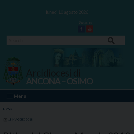
Skip
to
lunedì 10 agosto 2026
content
Facebook
Youtube
Search
Arcidiocesi di
ANCONA – OSIMO
Ancona Osimo
Menu
NEWS
18 MAGGIO 2018