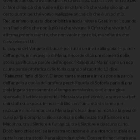
vivendo adesso, troviamo una certa discrepanza tra l’aver detto a Dio
di fare di me ciò che vuole e il dirgli di fare ciò che vuole sino ad un
certo punto perché voglio realizzare anche ciò che è un po’ mio.
Recuperiamo questa disponibilità a lasciar vivere Gesù in noi: quando
san Paolo dice che non è più lui che vive ma è Cristo che vive in lui,
afferma proprio questo, che non vuole niente lui, ma soltanto che
Gesù vive in LUI.
La pagina del Vangelo di Luca è poi tutto un invito alla gioia: le parole
dell’angelo, le meraviglie di Maria, il ricordo di alcuni elementi della
storia salvifica. Le parole dell’angelo: “Rallegrati, Maria” sono un eco
di una parola profetica di Sofonia quando al capitolo 13 dice.
“Rallegrati figlia di Sion”. E’ importante mettere in relazione la parola
dell’angelo a quella del profeta perché quella di Sofonia parla di una
gioia legata strettamente al tempo messianico, cioè a una gioia
sponsale, è un invito perché il Messia sta per venire, lo sposo sta per
unirsi alla sua sposa, le nozze di Dio con l’umanità si stanno per
realizzare e nell’annuncio a Maria la profezia diviene realtà e la gioia di
cui si parla è proprio la gioia sponsale delle nozze tra il Signore e la
Madonna, tra il Signore e l’umanità, tra il Signore e ciascuno di noi.
Dobbiamo chiederci se la nostra vocazione è una vicenda nuziale e se
tutta la nostra storia è una vicenda nuziale. Consentiamoci allora una