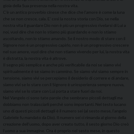
gioia della Sua presenza nella nostra vita.
C’è un antico proverbio cinese che dice che l’amore è come la luna
che se non cresce, cala. E’ così la nostra storia con Dio, se nella
nostra vita il guardare Dio non è più un progressivo rivelarsi di Lui a
noi, vuol dire che non lo stiamo più guardando e non lo stiamo
ascoltando, non lo stiamo amando. Se il nostro modo di stare con il
Signore non è un progressivo capirlo, non è un progressivo crescere
nel suo amore, vuol dire che non stiamo vivendo per lui, la nostra vita
è distratta, la nostra vita è altrove.
Il segno più semplice e anche più verificabile da noi se siamo vivi
spiritualmente è se siamo in cammino. Se siamo vivi siamo sempre in
tensione, siamo vivi se percepiamo il desiderio di correre e di andare,
siamo vivi se lo stare con il Signore è un’esperienza sempre nuova,
siamo vivi se lo stare con Lui porta a stare fuori da noi.
Nel Vangelo ci sono tate parole che sembrano piccoli dettagli ma
dobbiamo non tralasciarli perché sono importanti. Nel testo lucano
uno di questi piccoli dettagli è il numero sei (al sesto mese, l’angelo
Gabriele fu mandato da Dio). Il numero sei ci rimanda al giorno della
creazione dell’uomo, dopo aver creato tutto, il sesto giorno Dio creò
l’uomo a sua immagine. Ora è proprio nel sesto mese, in questo