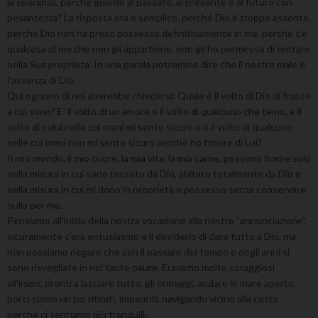
la speranza, perché guardo al passato, al presente e al futuro con
pesantezza? La risposta ora è semplice, perché Dio è troppo assente,
perché Dio non ha preso possesso definitivamente in me, perché c’è
qualcosa di me che non gli appartiene, non gli ho permesso di entrare
nella Sua proprietà. In una parola potremmo dire che il nostro male è
l’assenza di Dio.
Qui ognuno di noi dovrebbe chiedersi: Quale è il volto di Dio di fronte
a cui sono? E’ il volto di un amore o il volto di qualcuno che temo, è il
volto di colui nelle cui mani mi sento sicuro o è il volto di qualcuno
nelle cui mani non mi sento sicuro perché ho timore di Lui?
Il mio mondo, il mio cuore, la mia vita, la mia carne, possono fiorire solo
nella misura in cui sono toccato da Dio, abitato totalmente da Dio e
nella misura in cui mi dono in proprietà e possesso senza conservare
nulla per me.
Pensiamo all’inizio della nostra vocazione alla nostra “annunciazione”,
sicuramente c’era entusiasmo e il desiderio di dare tutto a Dio, ma
non possiamo negare che con il passare del tempo e degli anni si
sono risvegliate in noi tante paure. Eravamo molto coraggiosi
all’inizio, pronti a lasciare tutto, gli ormeggi, andare in mare aperto,
poi ci siamo un po’ ritirati, impauriti, navigando vicino alla costa
perché ci sentiamo più tranquilli.