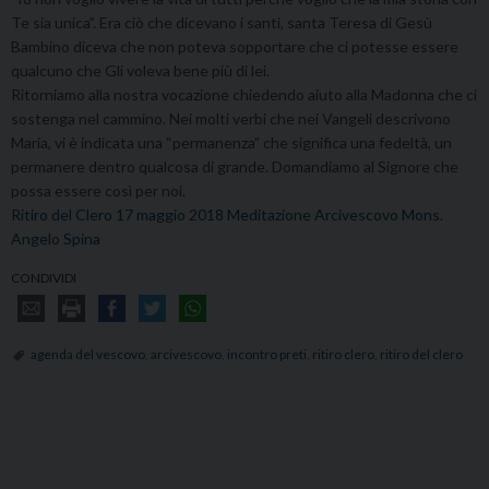
Te sia unica”. Era ciò che dicevano i santi, santa Teresa di Gesù
Bambino diceva che non poteva sopportare che ci potesse essere
qualcuno che Gli voleva bene più di lei.
Ritorniamo alla nostra vocazione chiedendo aiuto alla Madonna che ci
sostenga nel cammino. Nei molti verbi che nei Vangeli descrivono
Maria, vi è indicata una “permanenza” che significa una fedeltà, un
permanere dentro qualcosa di grande. Domandiamo al Signore che
possa essere così per noi.
Ritiro del Clero 17 maggio 2018 Meditazione Arcivescovo Mons.
Angelo Spina
CONDIVIDI
agenda del vescovo
,
arcivescovo
,
incontro preti
,
ritiro clero
,
ritiro del clero