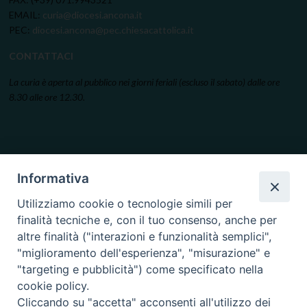
EMAIL:
curia@diocesi.ancona.it
PEC:
diocesi.ancona@pec.chiesacattolica.it
CONTATTACI
La curia è aperta al pubblico nei giorni feriali (escluso il sabato) dalle ore
8.30 alle ore 12.30.
Informativa
Utilizziamo cookie o tecnologie simili per
finalità tecniche e, con il tuo consenso, anche per
altre finalità ("interazioni e funzionalità semplici",
"miglioramento dell'esperienza", "misurazione" e
"targeting e pubblicità") come specificato nella
cookie policy.
Cliccando su "accetta" acconsenti all'utilizzo dei