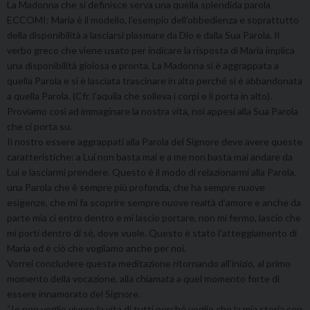
La Madonna che si definisce serva una quella splendida parola
ECCOMI: Maria è il modello, l’esempio dell’obbedienza e soprattutto
della disponibilità a lasciarsi plasmare da Dio e dalla Sua Parola. Il
verbo greco che viene usato per indicare la risposta di Maria implica
una disponibilità gioiosa e pronta. La Madonna si è aggrappata a
quella Parola e si è lasciata trascinare in alto perché si è abbandonata
a quella Parola. (Cfr. l’aquila che solleva i corpi e li porta in alto).
Proviamo così ad immaginare la nostra vita, noi appesi alla Sua Parola
che ci porta su.
Il nostro essere aggrappati alla Parola del Signore deve avere queste
caratteristiche: a Lui non basta mai e a me non basta mai andare da
Lui e lasciarmi prendere. Questo è il modo di relazionarmi alla Parola,
una Parola che è sempre più profonda, che ha sempre nuove
esigenze, che mi fa scoprire sempre nuove realtà d’amore e anche da
parte mia ci entro dentro e mi lascio portare, non mi fermo, lascio che
mi porti dentro di sé, dove vuole. Questo è stato l’atteggiamento di
Maria ed è ciò che vogliamo anche per noi.
Vorrei concludere questa meditazione ritornando all’inizio, al primo
momento della vocazione, alla chiamata a quel momento forte di
essere innamorato del Signore.
“Io non voglio vivere la vita di tutti perché voglio che la mia storia con