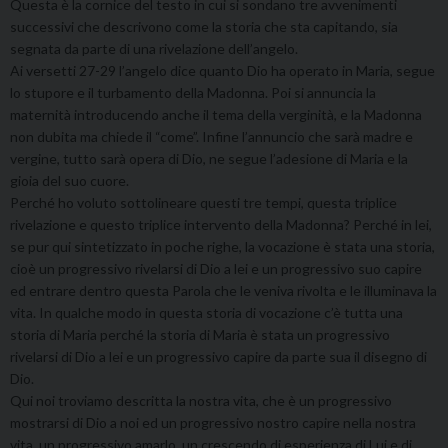
Questa è la cornice del testo in cui si sondano tre avvenimenti
successivi che descrivono come la storia che sta capitando, sia
segnata da parte di una rivelazione dell’angelo.
Ai versetti 27-29 l’angelo dice quanto Dio ha operato in Maria, segue
lo stupore e il turbamento della Madonna. Poi si annuncia la
maternità introducendo anche il tema della verginità, e la Madonna
non dubita ma chiede il “come”. Infine l’annuncio che sarà madre e
vergine, tutto sarà opera di Dio, ne segue l’adesione di Maria e la
gioia del suo cuore.
Perché ho voluto sottolineare questi tre tempi, questa triplice
rivelazione e questo triplice intervento della Madonna? Perché in lei,
se pur qui sintetizzato in poche righe, la vocazione è stata una storia,
cioè un progressivo rivelarsi di Dio a lei e un progressivo suo capire
ed entrare dentro questa Parola che le veniva rivolta e le illuminava la
vita. In qualche modo in questa storia di vocazione c’è tutta una
storia di Maria perché la storia di Maria è stata un progressivo
rivelarsi di Dio a lei e un progressivo capire da parte sua il disegno di
Dio.
Qui noi troviamo descritta la nostra vita, che è un progressivo
mostrarsi di Dio a noi ed un progressivo nostro capire nella nostra
vita, un progressivo amarlo, un crescendo di esperienza di Lui e di