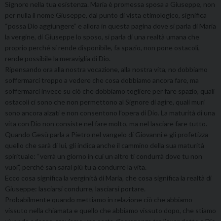
Signore nella tua esistenza. Maria è promessa sposa a Giuseppe, non
per nulla il nome Giuseppe, dal punto di vista etimologico, significa
“possa Dio aggiungere” e allora in questa pagina dove si parla di Maria
la vergine, di Giuseppe lo sposo, si parla di una realtà umana che
proprio perché si rende disponibile, fa spazio, non pone ostacoli,
rende possibile la meraviglia di Dio.
Ripensando ora alla nostra vocazione, alla nostra vita, no dobbiamo
soffermarci troppo a vedere che cosa dobbiamo ancora fare, ma
soffermarci invece su ciò che dobbiamo togliere per fare spazio, quali
ostacoli ci sono che non permettono al Signore di agire, quali muri
sono ancora alzati e non consentono l’opera di Dio. La maturità di una
vita con Dio non consiste nel fare molto, ma nel lasciare fare tutto.
Quando Gesù parla a Pietro nel vangelo di Giovanni e gli profetizza
quello che sarà di lui, gli indica anche il cammino della sua maturità
spirituale: “verrà un giorno in cui un altro ti condurrà dove tu non
vuoi”, perché san sarai più tu a condurre la vita.
Ecco cosa significa la verginità di Maria, che cosa significa la realtà di
Giuseppe: lasciarsi condurre, lasciarsi portare.
Probabilmente quando mettiamo in relazione ciò che abbiamo
vissuto nella chiamata e quello che abbiamo vissuto dopo, che stiamo