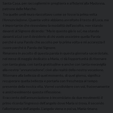
Santa Casa, per raccogliermi in preghiera e affidarmi alla Madonna,
patrona delle Marche.
Tra quelle umili mura riascoltavo come se fosse la prima volta
l’Annunciazione. Quante volte abbiamo ascoltato il testo di Luca, ma
è importante che rinnoviamo la modalità dell’ascolto, non stando
davanti al Signore dicendo: “Ma io questo già lo so”, ma stando
davanti a Lui con il desiderio di chi vuole assorbire quella Parola
perché è una Parola che ascolto per la prima volta e mi accarezza il
cuore perché è Parola dei Signore.
Rimanere in ascolto di questa parola in questa giornata sacerdotale,
nel mese di maggio dedicato a Maria, ci dà l’opportunità di ritornare
con tanta gioia, con tanta gratitudine e anche con tanta meraviglia
alla nostra “annunciazione”, cioè alla realtà della nostra vocazione.
Ritornare alla bellezza di quel momento, di quel giorno, significa
recuperare quella bellezza e portarla con freschezza al tempo
presente della nostra vita. Vorrei condividere con voi, fraternamente
e amichevolmente questa riflessione.
Il racconto dell’annunciazione è incorniciato da due movimenti: il
primo ricorda l’ingresso dell’angelo dove Maria si trova, il secondo
l’allontanarsi dell’angelo. L’angelo viene e poi va. Maria rimane.