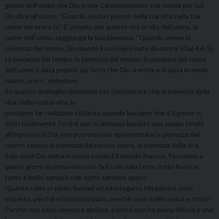
giorno dell’uomo che Dio entra. L’annunciazione è la notizia per cui
Dio dice all’uomo: “Guarda, nel tuo giorno, nella tua vita, nella tua
carne ora entro Io”. E’ proprio per questo che la vita dell’uomo, la
carne dell’uomo, raggiunge la sua pienezza. “Quando venne la
pienezza del tempo, Dio mandò il suo Figlio nato da donna” (Gal 4,4-5).
La pienezza del tempo, la pienezza del mondo, la pienezza del cuore
dell’uomo è data proprio dal fatto che Dio vi entra e vi abita in modo
nuovo, unico , definitivo.
Su questo dettaglio rimaniamo per considerare che la pienezza della
vita, della nostra vita, la
possiamo far realizzare soltanto quando lasciamo che il Signore vi
entri totalmente. Finchè non vi abbiamo lasciato uno spazio totale
all’ingresso di Dio, non potremo mai sperimentare la pienezza del
nostro tempo, la pienezza del nostro cuore, la pienezza della vita.
Solo dove Dio entra in modo totale lì il mondo fiorisce. Pensiamo a
questi giorni di primavera cosa fa il sole sulla terra, tutto fiorisce,
tutto è bello, senza il sole tutto sarebbe opaco.
Quante colte ci siamo fermati ad interrogarci: Ma perché sono
inquieto, perché mi manca la pace, perché sono malinconico e triste?
Perché non sono sereno e gioioso, perché non ho piena fiducia e viva