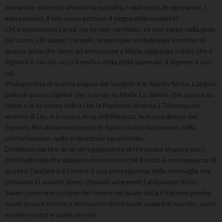
domanda: ma io sto vivendo la nuzialità, i miei occhi, le mie parole, i
miei pensieri, il mio cuore portano il segno della nuzialità?
Chi è innamorato canta, ma se non cantiamo, se non siamo nella gioia
del cuore, chi siamo? L’angelo, proprio per sottolineare il motivo di
questa gioia che viene ad annunciare a Maria, aggiunge subito che il
Signore è con lei: ecco il motivo della gioia sponsale, il Signore è con
noi.
Protagonista di questa pagina del Vangelo è lo Spirito Santo. L’angelo
parla di questo Spirito che scende su Maria. Lo Spirito che si posa su
Maria e le fa ombra indica che la Madonna diventa il Tabernacolo
vivente di Dio, è la nuova Arca dell’Alleanza, la nuova dimora del
Signore. Noi abbiamo ricevuto lo Spirito Santo battesimo, nella
confermazione, nella ordinazione sacerdotale.
Dobbiamo partire da un atteggiamento di rinnovato stupore per i
doni bellissimi che abbiamo ricevuto perché il resto è conseguenza di
questo: l’andare e il correre è una conseguenza della meraviglia che
proviamo in quanto siamo chiamati ad essere l’abitazione di Dio.
Siamo come uno scrigno del tesoro nel quale abita il Signore perché
vuole essere nostro e attraverso di noi vuole andare al mondo., vuole
essere nostro e stare con noi.