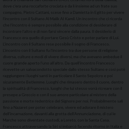
dove c’era una roccaforte crociata e da lì insieme ad un frate suo
compagno, Pietro Cattani, scese fino a Damietta in Egitto per vivere
l’incontro con il Sultano Al Malik Al Kamil. Un incontro che ci ricorda
che l’incontro è sempre possibile alla condizione di desiderare di
incontrare l’altro e di non farsi vincere dalla paura. Il desiderio di
Francesco era quello di portare Gesù Cristo e poter parlare di Lui.
L’incontro con il Sultano rese possibile il sogno di Francesco.
L’incontro con il Sultano fu l’incontro tra due persone di religione
diversa, culture e modi di vivere diversi, ma che avevano ambedue il
cuore grande aperto l’uno all’altro. Da quell’incontro Francesco
ricevette un salvacondotto speciale dallo stesso Sultano e così potè
raggiungere i luoghi santi in particolare il Santo Sepolcro e poi
sicuramente Betlemme. Luoghi che rimasero dentro il cuore, dentro
la spiritualità di Francesco, luoghi che lui stesso vorrà ricreare con il
presepe a Greccio e con il suo amore particolare al mistero della
passione e morte redentrice del Signore per noi. Probabilmente salì
fino a Nazaret per poter celebrare, vivere ed adorare il mistero
dell’incarnazione, davanti alla grotta dell’Annunciazione, di cui le
Marche sono diventate custodi, a Loreto, con la Santa Casa.
Francesco attraversando la Siri si imbarcò facendo ritorno in Italia e