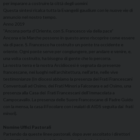
per imparare a costruire la città degli uomini
Questa sintesi ricalca tutta la Evangelii gaudium con le nuove vie di
annuncio nel nostro tempo.
Anno 2019
“Ancona porta d’Oriente, con S. Francesco via della pace”
Ancona e le Marche possono in questo anno riscoprire come essere
via di pace. S. Francesco ha costruito un ponte tra occidente e
oriente. Ogni ponte serve per congiungere, per andare e venire, e,
una volta costruito, ha bisogno di gente che lo percorra.
La nostra terra e la nostra Arcidiocesi è segnata da presenze
francescane, nei luoghi nell’architettura, nell’arte, nelle vive
testimonianze (In diocesi abbiamo la presenza dei Frati Francescani
Conventuali ad Osimo, dei Frati Minori a Falconara e ad Osimo, una
presenza alla Casa dei Frati Francescani dell’Immacolata a
Campocavallo. La presenza delle Suore Francescane di Padre Guido
con la mensa, la casa il Focolare con i malati di AIDS seguita dai frati
minori).
Nomine Uffici Pastorali
Partendo da queste linee pastorali, dopo aver ascoltato i direttori