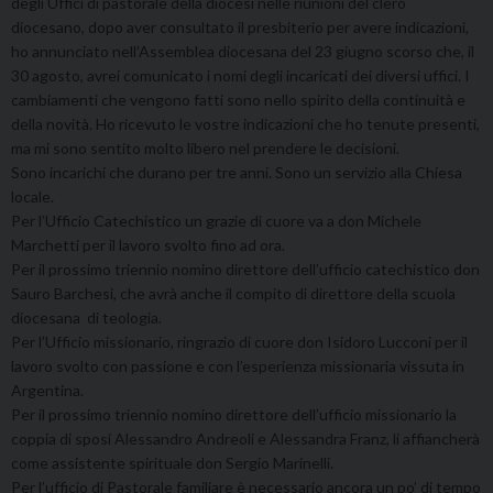
degli Uffici di pastorale della diocesi nelle riunioni del clero
diocesano, dopo aver consultato il presbiterio per avere indicazioni,
ho annunciato nell’Assemblea diocesana del 23 giugno scorso che, il
30 agosto, avrei comunicato i nomi degli incaricati dei diversi uffici. I
cambiamenti che vengono fatti sono nello spirito della continuità e
della novità. Ho ricevuto le vostre indicazioni che ho tenute presenti,
ma mi sono sentito molto libero nel prendere le decisioni.
Sono incarichi che durano per tre anni. Sono un servizio alla Chiesa
locale.
Per l’Ufficio Catechistico un grazie di cuore va a don Michele
Marchetti per il lavoro svolto fino ad ora.
Per il prossimo triennio nomino direttore dell’ufficio catechistico don
Sauro Barchesi, che avrà anche il compito di direttore della scuola
diocesana di teologia.
Per l’Ufficio missionario, ringrazio di cuore don Isidoro Lucconi per il
lavoro svolto con passione e con l’esperienza missionaria vissuta in
Argentina.
Per il prossimo triennio nomino direttore dell’ufficio missionario la
coppia di sposi Alessandro Andreoli e Alessandra Franz, li affiancherà
come assistente spirituale don Sergio Marinelli.
Per l’ufficio di Pastorale familiare è necessario ancora un po’ di tempo