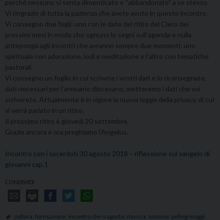
perché nessuno si senta dimenticato o “abbandonato” a se stesso.
Vi ringrazio di tutta la pazienza che avete avuto in questo incontro.
Vi consegno due fogli: uno con le date del ritiro del Clero dei
prossimi mesi in modo che ognuno lo segni sull’agenda e nulla
anteponga agli incontri che avranno sempre due momenti: uno
spirituale con adorazione, lodi e meditazione e l’altro con tematiche
pastorali.
Vi consegno un foglio in cui scrivete i vostri dati e lo riconsegnate,
dati necessari per l’annuario diocesano, metteremo i dati che voi
scriverete. Attualmente è in vigore la nuova legge della privacy, di cui
vi verrà parlato in un ritiro.
Il prossimo ritiro è giovedì 20 settembre.
Grazie ancora e ora preghiamo l’Angelus.
Incontro con i sacerdoti 30 agosto 2018 – riflessione sul vangelo di
giovanni cap.1
CONDIVIDI
cultura
,
formazione
,
incontro clero agosto
,
musica
,
nomine
,
pellegrinaggi
,