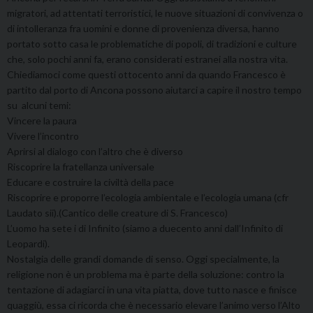
migratori, ad attentati terroristici, le nuove situazioni di convivenza o
di intolleranza fra uomini e donne di provenienza diversa, hanno
portato sotto casa le problematiche di popoli, di tradizioni e culture
che, solo pochi anni fa, erano considerati estranei alla nostra vita.
Chiediamoci come questi ottocento anni da quando Francesco è
partito dal porto di Ancona possono aiutarci a capire il nostro tempo
su alcuni temi:
Vincere la paura
Vivere l’incontro
Aprirsi al dialogo con l’altro che è diverso
Riscoprire la fratellanza universale
Educare e costruire la civiltà della pace
Riscoprire e proporre l’ecologia ambientale e l’ecologia umana (cfr
Laudato sii).(Cantico delle creature di S. Francesco)
L’uomo ha sete i di Infinito (siamo a duecento anni dall’Infinito di
Leopardi).
Nostalgia delle grandi domande di senso. Oggi specialmente, la
religione non è un problema ma è parte della soluzione: contro la
tentazione di adagiarci in una vita piatta, dove tutto nasce e finisce
quaggiù, essa ci ricorda che è necessario elevare l’animo verso l’Alto