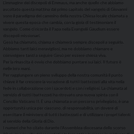
L’immagine dei discepoli di Emmaus, ma anche quello che abbiamo
ascoltato questa mattina dal primo capitolo del vangelo di Giovanni
sono il paradigma del cammino della nostra Chiesa locale chiamata a
vivere questa epoca che cambia, con la gioia di testimoniare il
vangelo. Come ci ricorda il Papa nella Evangelii Gaudium essere
discepoli-missionari.
Gesù ha chiamato, chiama e chiamerà sempre discepoli a seguirlo.
Abbiamo tanti laici meravigliosi, ma ne dobbiamo chiamare e
coinvolgere tanti a seguire Gesù per essere chiesa viva.
Per la rinascita è ovvio che dobbiamo puntare sui laici. Il futuro è
nelle loro mani.
Per raggiungere un pieno sviluppo della nostra comunità il punto
chiave è far crescere la vocazione di tutti i battezzati alla vita nella
fede in collaborazione con i sacerdoti e con i religiosi. La chiamata al
servizio di tutti i battezzati ha ritrovato una nuova spinta con il
Concilio Vaticano II. È una chiamata a un percorso privilegiato, è una
opportunità unica per ciascuno, di responsabilità, un dovere di
esercitare il ministero di tutti i battezzati e di utilizzare i propri talenti
al servizio della Gloria di Dio.
I numeri che ho citato durante l’Assemblea diocesana dello scorso