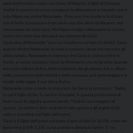
parla dell’incontro avuto con Gesù di Nazaret, il figlio di Giusppe.
Anche in questo incontro scorgiamo la dimensione ecclesiale, non è
solo Filippo ma anche Natanaele. Pere uno che studia la Scrittura
non è facile riconoscere il messia in uno che viene da Nazaret, mai
menzionata nei testi sacri. Ma Filippo rivolge a Natanaele lo stesso
invito che i primi due discepoli ascoltarono da Gesù.
Gesù dice di Natanaele “ecco un israelita in cui non c’è falsità”. Gesù
guarda dentro Natanaele, lo vede e conosce senza che nessuno gli
abbia parlato. Natanaele è sorpreso che Gesù lo conosce fino in
fondo, si sente scrutato. Gesù fa riferimento che lo ha visto quando
era sotto l’albero di fico. Nella tradizione del giudaismo il fico, albero
della conoscenza della felicità e della sventura, può simboleggiare lo
studio della legge, il suo dolce frutto.
Natanaele come si vede riconosciuto da Gesù, lo riconosce. “Rabbì,
tu sei il Figlio di Dio, tu sei il re d’Israele”. A questa professione di
fede Gesù fa seguire queste parole:
“
Vedrai cose maggiori di
queste…in verità vi dico: vedrete il cielo aperto e gli angeli di Dio
salire e scendere sul Figlio dell’uomo”.
Gesù è il Figlio dell’uomo sul quale si apre il cielo (Is 63,19), come nel
battesimo (cf Mc 1,10): su lui scende e dimora lo Spirito. E’ un