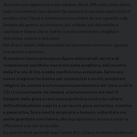
diventate più aggressive e più subdole. Ma le difficoltà, come detto,
reali e incombenti, non devono far passare in secondo piano tutto il
positivo che Chiesa e società possono trarre da uno sguardo sulla
famiglia più aperto, più inclusivo, più solidale, più disponibile a
valorizzare il bene che lo Spirito suscita nonostante fragilità e
debolezze, cadute e delusioni.
Nei diversi ambiti della pastorale noi dovremmo avere uno sguardo
così aperto e positivo.
Si rendono necessarie nuove figure ministeriali, dotate di
competenze specifiche maturate nella preghiera, nell’ascolto
della Parola di Dio e nella condivisione ecclesiale. Serve una
nuova stagione formativa per seminaristi e novizi, presbiteri,
religiosi (in somma è la formazione permanente del clero a cui la
CEI ci sta invitando da tempo) e la formazione dei laici. Il
Vangelo della gioia è resistenza profetica contro la cultura
dell’individualismo e porta a cercare la gioia autentica, creativa
e generativa. Sono novità auspicate e temute, sollecitate ma
anche guardate con timore, che i
mpegneranno ancora a lungo la
riflessione e la vita ecclesiale.
Su queste linee generali dopo l’anno di S. Ciriaco, la nostra arcidiocesi