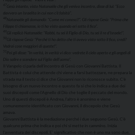
47
Gesù intanto, visto Natanaèle che gli veniva incontro, disse di lui: “Ecco
davvero un Israelita in cui non c’è falsità”.
48
Natanaèle gli domandò: “Come mi conosci?”. Gli rispose Gesù: “Prima che
Filippo ti chiamasse, io ti ho visto quando eri sotto il fico”.
49
Gli replicò Natanaèle: “Rabbì, tu sei il Figlio di Dio, tu sei il re d’Israele!”.
50
Gli rispose Gesù: “Perché ti ho detto che ti avevo visto sotto il fico, credi?
Vedrai cose maggiori di queste!”.
51
Poi gli disse: “In verità, in verità vi dico: vedrete il cielo aperto e gli angeli di
Dio salire e scendere sul Figlio dell’uomo”.
Il Vangelo ci parla dell’incontro di Gesù con Giovanni Battista. Il
Battista è colui che attende chi viene a farsi battezzare, ne prepara la
strada ma il testo ci dice che Giovanni non lo riconosce subito. C’è
bisogno di un nuovo incontro e questo fa si che lo indica a due dei
suoi discepoli come l’Agnello di Dio che toglie il peccato del mondo.
Uno di questi discepoli è Andrea, l’altro è anonimo e viene
comunemente identificato con Giovanni, il discepolo che Gesù
amava.
Giovanni Battista è la mediazione perché i due seguono Gesù. C’è
qualcuno prima che indica e poi chi si mette in cammino. Inizia
l’avventura dei discepoli. E’ significativo che non è uno ma sono due,