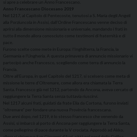
si apre a celebrare un Anno Francescano.
Anno Francescano Diocesano 2019
Nel 1217, al Capitolo di Pentecoste, tenutosi a S. Maria degli Angeli
alla Porziuncola in Assisi, dall’Ordine Francescano venne deciso di
aprirsi alla dimensione missionaria e universale, mandando i frati in
tutto il mondo allora conosciuto come testimoni di fraternità e di
pace.
Furono scelte come mete in Europa: l’Inghilterra, la Francia, la
Germania e l’Ungheria. A questa primavera di annuncio missionario vi
partecipò anche Francesco, scegliendo come terra di annuncio la
Francia.
Oltre all’Europa, in quel Capitolo del 1217, si scelsero come meta di
missione le terre d’Oltremare, come allora era chiamata la Terra
Santa. Francesco già nel 1212, partendo da Ancona, aveva cercato di
raggiungere la Terra Santa senza tuttavia riuscirvi.
Nel 1217 alcuni frati, guidati da frate Elia da Cortona, furono inviati
“oltremare” per fondare una nuova Provincia francescana.
Due anni dopo, nel 1219, è lo stesso Francesco che venendo da
Assisi, si imbarcò al porto di Ancona per raggiungere la Terra Santa,
come pellegrino di pace durante la V crociata. Approdò ad Akko,
allora si chiamava San Giovanni d’Acri, città nel nord della Galilea,