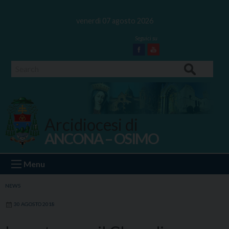
Skip
to
venerdì 07 agosto 2026
content
Facebook
Youtube
Search
Arcidiocesi di
ANCONA – OSIMO
Ancona Osimo
Menu
NEWS
30 AGOSTO 2018