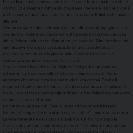
Esso è la porta del cuore: fa entrare ciò che è fuori e uscire ciò che è
dentro. Ed è sempre rivolto a ciò che si ama. Vedere è l’azione propria
di chi nasce ad una nuova condizione di vita, come il bimbo che nasce
alla luce.
Vennero e videro dove abitava. Andando dietro a lui, appagano il loro
desiderio di vedere ciò che cercano. Il Vangelo non ci dice che cosa
videro. Ma sottolinea che dimorarono presso di lui. Dimorare insieme
significa avere la stessa casa; anzi, farsi l’uno casa dell’altro. I
discepoli sperimentano la gioia iniziale di una vita fruttuosa e
realizzata, propria del tralcio unito alla vite.
Il testo mette in evidenza “quel giorno”, è il giorno lungamente
atteso, in cui trovano quello che hanno sempre cercato. Viene
annotato che erano circa le quattro, cioè l’ora decima. Dieci è il
numero del compimento. L’ansia cdi chi cerca si muta nella gioia di chi
trova. Le quattro del pomeriggio indicano la fine della fatica del lavoro
e quindi si entra nel riposo.
L’incontro di Andrea con Gesù lo porta ad incontrare il fratello
Simone. Si scopre che non si può essere soli, c’è sempre la fraternità.
La vera fraternità è nella parola scambiata. Chi ha incontrato la
Parola, non può non comunicarla, come chi è illuminato non può non
riverberare la luce. Stando al testo, Andrea incontra il fratello il