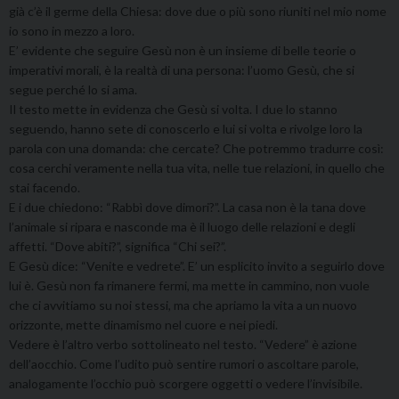
già c’è il germe della Chiesa: dove due o più sono riuniti nel mio nome
io sono in mezzo a loro.
E’ evidente che seguire Gesù non è un insieme di belle teorie o
imperativi morali, è la realtà di una persona: l’uomo Gesù, che si
segue perché lo si ama.
Il testo mette in evidenza che Gesù si volta. I due lo stanno
seguendo, hanno sete di conoscerlo e lui si volta e rivolge loro la
parola con una domanda: che cercate? Che potremmo tradurre così:
cosa cerchi veramente nella tua vita, nelle tue relazioni, in quello che
stai facendo.
E i due chiedono: “Rabbì dove dimori?”. La casa non è la tana dove
l’animale si ripara e nasconde ma è il luogo delle relazioni e degli
affetti. “Dove abiti?”, significa “Chi sei?”.
E Gesù dice: “Venite e vedrete”. E’ un esplicito invito a seguirlo dove
lui è. Gesù non fa rimanere fermi, ma mette in cammino, non vuole
che ci avvitiamo su noi stessi, ma che apriamo la vita a un nuovo
orizzonte, mette dinamismo nel cuore e nei piedi.
Vedere è l’altro verbo sottolineato nel testo. “Vedere” è azione
dell’aocchio. Come l’udito può sentire rumori o ascoltare parole,
analogamente l’occhio può scorgere oggetti o vedere l’invisibile.