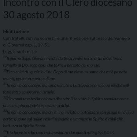
Incontro con il Clero diocesano
30 agosto 2018
Meditazione
Cari fratelli, con voi vorrei fare una riflessione sul testo del Vangelo
di Giovanni cap. 1, 29-51.
Leggiamo il testo:
29
Il giorno dopo, Giovanni vedendo Gesù venire verso di lui disse: “Ecco
l’agnello di Dio, ecco colui che toglie il peccato del mondo!
30
Ecco colui del quale io dissi: Dopo di me viene un uomo che mi è passato
avanti, perché era prima di me.
31
Io non lo conoscevo, ma sono venuto a battezzare con acqua perché egli
fosse fatto conoscere a Israele”.
32
Giovanni rese testimonianza dicendo: “Ho visto lo Spirito scendere come
una colomba dal cielo e posarsi su di lui.
33
Io non lo conoscevo, ma chi mi ha inviato a battezzare con acqua mi aveva
detto: L’uomo sul quale vedrai scendere e rimanere lo Spirito è colui che
battezza in Spirito Santo.
34
E io ho visto e ho reso testimonianza che questi è il Figlio di Dio”.