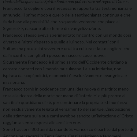
rinato dall’acqua e dallo Spirito Santo non può entrare nel regno di Dio
>>.
Francesco fa cogliere così il necessario rapporto tra testimonianza e
annuncio. Il primo modo è quello della testimonianza continua e che
fa da base alla possibilità che <<quando vedranno che piace al
Signore>>, nascano altre forme di evangelizzazione.
Francesco stesso aveva sperimentato l’incontro con un mondo così
diverso e “altro” rispetto a quello a lui noto. Nei contatti con il
Sultano ha potuto intravvedere un’altra cultura e fatto cogliere che
dall’incontro con gli altri possono nascere cose nuove.
Sicuramente Francesco è il primo santo dell’Occidente cristiano a
cercare contatti con il mondo musulmano. La sua iniziativa, non
ispirata da scopi politici, economici è esclusivamente evangelica e
missionaria.
Francesco tornò in occidente con una idea nuova di martirio: meno
tesa alla ricerca della morte per mano di “infedele” e più pronto al
sacrificio quotidiano di sé, per continuare la propria testimonianza
non esclusivamente legata al versamento del sangue. L’imposizione
delle stimmate sulle sue carni avrebbe sancito un’imitazione di Cristo
raggiunta senza esporsi alle armi terrene.
Sono trascorsi 800 anni da quando S. Francesco è partito dal porto di
Ancona per recarsi in Terra Santa. Oggi assistiamo a fenomeni