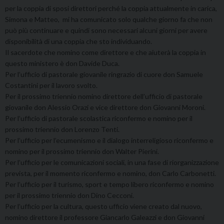
per la coppia di sposi direttori perché la coppia attualmente in carica,
Simona e Matteo, mi ha comunicato solo qualche giorno fa che non
può più continuare e quindi sono necessari alcuni giorni per avere
disponibilità di una coppia che sto individuando.
Il sacerdote che nomino come direttore e che aiuterà la coppia in
questo ministero è don Davide Duca.
Per l’ufficio di pastorale giovanile ringrazio di cuore don Samuele
Costantini per il lavoro svolto.
Per il prossimo triennio nomino direttore dell’ufficio di pastorale
giovanile don Alessio Orazi e vice direttore don Giovanni Moroni.
Per l’ufficio di pastorale scolastica riconfermo e nomino per il
prossimo triennio don Lorenzo Tenti.
Per l’ufficio per l’ecumenismo e il dialogo interreligioso riconfermo e
nomino per il prossimo triennio don Walter Pierini.
Per l’ufficio per le comunicazioni sociali, in una fase di riorganizzazione
prevista, per il momento riconfermo e nomino, don Carlo Carbonetti.
Per l’ufficio per il turismo, sport e tempo libero riconfermo e nomino
per il prossimo triennio don Dino Cecconi.
Per l’ufficio per la cultura, questo ufficio viene creato dal nuovo,
nomino direttore il professore Giancarlo Galeazzi e don Giovanni