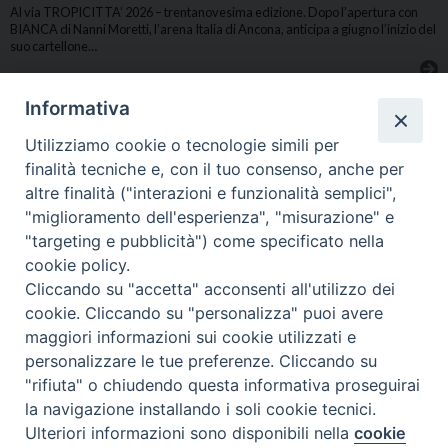
Al via TROPICITTA’ 2026 – trentanovesima edizione. Dopo l’apertura con
BIANCA di Nanni Moretti, l’arena Italia di Ancona, anticipa a giugno l’inizio del
suo cartellone…
Informativa
Utilizziamo cookie o tecnologie simili per
finalità tecniche e, con il tuo consenso, anche per
altre finalità ("interazioni e funzionalità semplici",
"miglioramento dell'esperienza", "misurazione" e
ASSISTENZA CAMMINO DI SANTIAGO
"targeting e pubblicità") come specificato nella
CONDIVIDI…
cookie policy.
Cliccando su "accetta" acconsenti all'utilizzo dei
cookie. Cliccando su "personalizza" puoi avere
maggiori informazioni sui cookie utilizzati e
personalizzare le tue preferenze. Cliccando su
"rifiuta" o chiudendo questa informativa proseguirai
la navigazione installando i soli cookie tecnici.
Ulteriori informazioni sono disponibili nella
cookie
Preferenze Cookie
LA PREGHIERA DELL’ESSERE