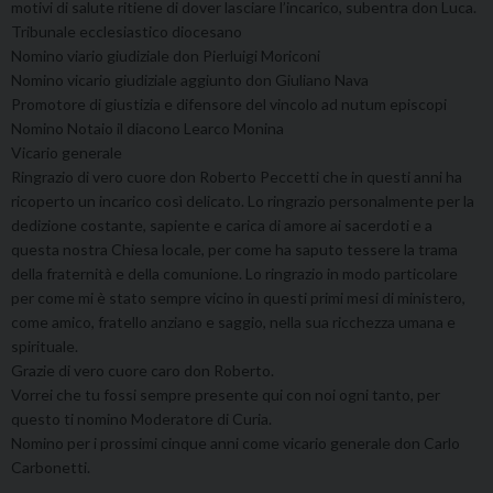
motivi di salute ritiene di dover lasciare l’incarico, subentra don Luca.
Tribunale ecclesiastico diocesano
Nomino viario giudiziale don Pierluigi Moriconi
Nomino vicario giudiziale aggiunto don Giuliano Nava
Promotore di giustizia e difensore del vincolo ad nutum episcopi
Nomino Notaio il diacono Learco Monina
Vicario generale
Ringrazio di vero cuore don Roberto Peccetti che in questi anni ha
ricoperto un incarico così delicato. Lo ringrazio personalmente per la
dedizione costante, sapiente e carica di amore ai sacerdoti e a
questa nostra Chiesa locale, per come ha saputo tessere la trama
della fraternità e della comunione. Lo ringrazio in modo particolare
per come mi è stato sempre vicino in questi primi mesi di ministero,
come amico, fratello anziano e saggio, nella sua ricchezza umana e
spirituale.
Grazie di vero cuore caro don Roberto.
Vorrei che tu fossi sempre presente qui con noi ogni tanto, per
questo ti nomino Moderatore di Curia.
Nomino per i prossimi cinque anni come vicario generale don Carlo
Carbonetti.