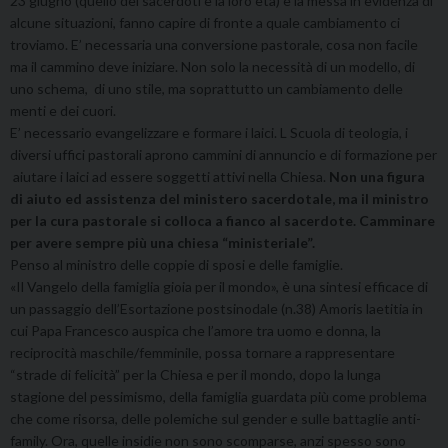
23 giugno (quello dei sacerdoti e la loro età) e la messa in evidenza di
alcune situazioni, fanno capire di fronte a quale cambiamento ci
troviamo. E’ necessaria una conversione pastorale, cosa non facile
ma il cammino deve iniziare. Non solo la necessità di un modello, di
uno schema, di uno stile, ma soprattutto un cambiamento delle
menti e dei cuori.
E’ necessario evangelizzare e formare i laici. L Scuola di teologia, i
diversi uffici pastorali aprono cammini di annuncio e di formazione per
aiutare i laici ad essere soggetti attivi nella Chiesa.
Non una figura
di aiuto ed assistenza del ministero sacerdotale, ma il ministro
per la cura pastorale si colloca a fianco al sacerdote. Camminare
per avere sempre più una chiesa “ministeriale”.
Penso al ministro delle coppie di sposi e delle famiglie.
«Il Vangelo della famiglia gioia per il mondo», è una sintesi efficace di
un passaggio dell’Esortazione postsinodale (n.38) Amoris laetitia in
cui Papa Francesco auspica che l’amore tra uomo e donna, la
reciprocità maschile/femminile, possa tornare a rappresentare
“strade di felicità” per la Chiesa e per il mondo, dopo la lunga
stagione del pessimismo, della famiglia guardata più come problema
che come risorsa, delle polemiche sul gender e sulle battaglie anti-
family. Ora, quelle insidie non sono scomparse, anzi spesso sono