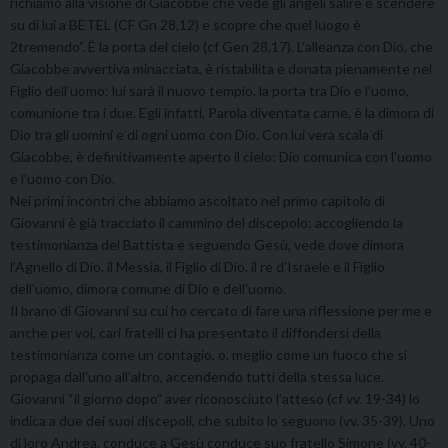
richiamo alla visione di Giacobbe che vede gli angeli salire e scendere
su di lui a BETEL (CF Gn 28,12) e scopre che quel luogo è
2tremendo”. È la porta del cielo (cf Gen 28,17). L’alleanza con Dio, che
Giacobbe avvertiva minacciata, è ristabilita e donata pienamente nel
Figlio dell’uomo: lui sarà il nuovo tempio, la porta tra Dio e l’uomo,
comunione tra i due. Egli infatti, Parola diventata carne, è la dimora di
Dio tra gli uomini e di ogni uomo con Dio. Con lui vera scala di
Giacobbe, è definitivamente aperto il cielo: Dio comunica con l’uomo
e l’uomo con Dio.
Nei primi incontri che abbiamo ascoltato nel primo capitolo di
Giovanni è già tracciato il cammino del discepolo: accogliendo la
testimonianza del Battista e seguendo Gesù, vede dove dimora
l’Agnello di Dio, il Messia, il Figlio di Dio, il re d’Israele e il Figlio
dell’uomo, dimora comune di Dio e dell’uomo.
Il brano di Giovanni su cui ho cercato di fare una riflessione per me e
anche per voi, cari fratelli ci ha presentato il diffondersi della
testimonianza come un contagio, o, meglio come un fuoco che si
propaga dall’uno all’altro, accendendo tutti della stessa luce.
Giovanni “il giorno dopo” aver riconosciuto l’atteso (cf vv. 19-34) lo
indica a due dei suoi discepoli, che subito lo seguono (vv. 35-39). Uno
di loro Andrea, conduce a Gesù conduce suo fratello Simone (vv. 40-