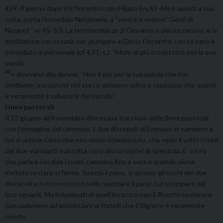
429. Il giorno dopo c’è l’incontro con Filippo (vv.43-44) e questi a sua
volta, porta l’incredulo Natanaele, a “venire a vedere” Gesù di
Nazaret “vv 45-50). La testimonianza di Giovanni e dei successivi, è la
mediazione necessaria per giungere a Gesù: l’incontro con lui però è
immediato e personale (cf 4,41, s.). “Molti di più credettero per la sua
parola
42
e dicevano alla donna: “Non è più per la tua parola che noi
crediamo; ma perché noi stessi abbiamo udito e sappiamo che questi
è veramente il salvatore del mondo”.
Linee pastorali
Il 23 giugno all’Assemblea diocesana tracciavo delle linee pastorali
con l’immagine del cammino. I due discepoli di Emmaus in cammino a
cui si unisce Gesù che non viene riconosciuto, che vede il volto triste
dei due viandanti e ascolta i loro discorsi privi di speranza. E’ a loro
che parla e riscalda i cuori, cammina fino a sera e quando viene
invitato restare si ferma. Spezza il pane, si aprono gli occhi dei due
discepoli e lo riconoscono nello spezzare il pane. Lui scompare dai
loro sguardi. Ma infiammati di quell’incontro con il Risorto tornano a
Gerusalemme ad annunciare ai fratelli che il Signore è veramente
risorto.