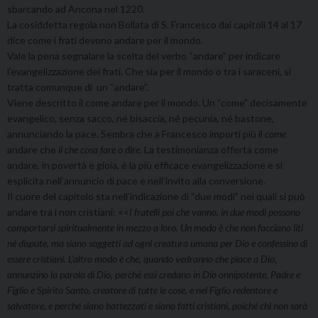
sbarcando ad Ancona nel 1220.
La cosiddetta regola non Bollata di S. Francesco dai capitoli 14 al 17
dice come i frati devono andare per il mondo.
Vale la pena segnalare la scelta del verbo “andare” per indicare
l’evangelizzazione dei frati. Che sia per il mondo o tra i saraceni, si
tratta comunque di un “andare”.
Viene descritto il come andare per il mondo. Un “come” decisamente
evangelico, senza sacco, né bisaccia, né pecunia, né bastone,
annunciando la pace. Sembra che a Francesco importi più il
come
andare che
il che cosa fare o dire
. La testimonianza offerta come
andare, in povertà e gioia, è la più efficace evangelizzazione e si
esplicita nell’annuncio di pace e nell’invito alla conversione.
Il cuore del capitolo sta nell’indicazione di “due modi” nei quali si può
andare tra i non cristiani: <<
I fratelli poi che vanno, in due modi possono
comportarsi spiritualmente in mezzo a loro. Un modo è che non facciano liti
né dispute, ma siano soggetti ad ogni creatura umana per Dio e confessino di
essere cristiani. L’altro modo è che, quando vedranno che piace a Dio,
annunzino la parola di Dio, perché essi credano in Dio onnipotente, Padre e
Figlio e Spirito Santo, creatore di tutte le cose, e nel Figlio redentore e
salvatore, e perché siano battezzati e siano fatti cristiani, poiché chi non sarà