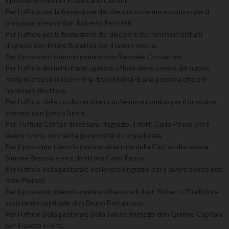
il prossimo triennio P.Giancarlo Corsini.
Per l’ufficio per la formazione del clero riconfermo e nomino per il
prossimo triennio don Roberto Peccetti.
Per l’ufficio per la formazione dei diaconi e dei ministeri istituiti
ringrazio don Bruno Burattini per il lavoro svolto.
Per il prossimo triennio nomino don Samuele Costantini.
Per l’ufficio dei ministranti, questo ufficio viene creato dal nuovo,
sono in attesa di ricevere la disponibilità di una persona che poi
nominerò direttore.
Per l’ufficio delle confraternite riconfermo e nomino per il prossimo
triennio don Enrico Brichi.
Per l’ufficio Caritas diocesana ringrazio il dott. Carlo Pesco per il
lavoro svolto con tanta generosità e competenza.
Per il prossimo triennio nomino direttore della Caritas diocesana
Simone Breccia e vice direttore Carlo Pesco.
Per l’ufficio della pastorale del lavoro ringrazio per il lavoro svolto don
Aldo Pieroni.
Per il prossimo triennio nomino direttore il dott. Roberto Oreficini e
assistente spirituale don Bruno Bottaluscio.
Per l’ufficio della pastorale della salute ringrazio don Quirino Capitani
per il lavoro svolto.