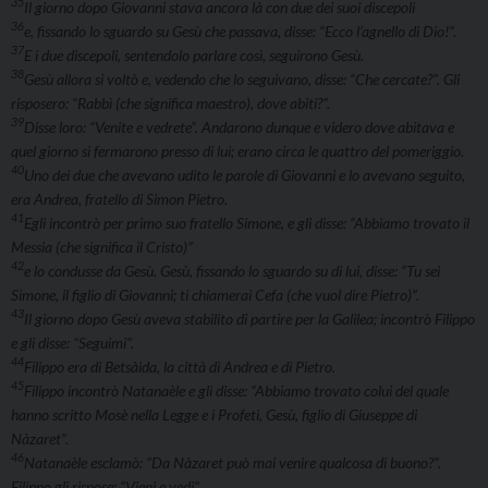
35
Il giorno dopo Giovanni stava ancora là con due dei suoi discepoli
36
e, fissando lo sguardo su Gesù che passava, disse: “Ecco l’agnello di Dio!”.
37
E i due discepoli, sentendolo parlare così, seguirono Gesù.
38
Gesù allora si voltò e, vedendo che lo seguivano, disse: “Che cercate?”. Gli
risposero: “Rabbì (che significa maestro), dove abiti?”.
39
Disse loro: “Venite e vedrete”. Andarono dunque e videro dove abitava e
quel giorno si fermarono presso di lui; erano circa le quattro del pomeriggio.
40
Uno dei due che avevano udito le parole di Giovanni e lo avevano seguito,
era Andrea, fratello di Simon Pietro.
41
Egli incontrò per primo suo fratello Simone, e gli disse: “Abbiamo trovato il
Messia (che significa il Cristo)”
42
e lo condusse da Gesù. Gesù, fissando lo sguardo su di lui, disse: “Tu sei
Simone, il figlio di Giovanni; ti chiamerai Cefa (che vuol dire Pietro)”.
43
Il giorno dopo Gesù aveva stabilito di partire per la Galilea; incontrò Filippo
e gli disse: “Seguimi”.
44
Filippo era di Betsàida, la città di Andrea e di Pietro.
45
Filippo incontrò Natanaèle e gli disse: “Abbiamo trovato colui del quale
hanno scritto Mosè nella Legge e i Profeti, Gesù, figlio di Giuseppe di
Nàzaret”.
46
Natanaèle esclamò: “Da Nàzaret può mai venire qualcosa di buono?”.
Filippo gli rispose: “Vieni e vedi”.