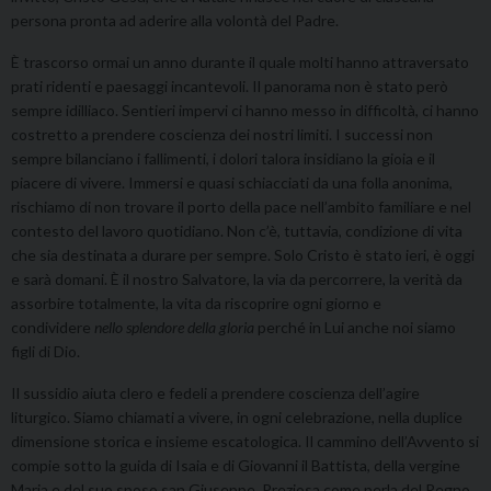
persona pronta ad aderire alla volontà del Padre.
È trascorso ormai un anno durante il quale molti hanno attraversato
prati ridenti e paesaggi incantevoli. Il panorama non è stato però
sempre idilliaco. Sentieri impervi ci hanno messo in difficoltà, ci hanno
costretto a prendere coscienza dei nostri limiti. I successi non
sempre bilanciano i fallimenti, i dolori talora insidiano la gioia e il
piacere di vivere. Immersi e quasi schiacciati da una folla anonima,
rischiamo di non trovare il porto della pace nell’ambito familiare e nel
contesto del lavoro quotidiano. Non c’è, tuttavia, condizione di vita
che sia destinata a durare per sempre. Solo Cristo è stato ieri, è oggi
e sarà domani. È il nostro Salvatore, la via da percorrere, la verità da
assorbire totalmente, la vita da riscoprire ogni giorno e
condividere
nello splendore della gloria
perché in Lui anche noi siamo
figli di Dio.
Il sussidio aiuta clero e fedeli a prendere coscienza dell’agire
liturgico. Siamo chiamati a vivere, in ogni celebrazione, nella duplice
dimensione storica e insieme escatologica. Il cammino dell’Avvento si
compie sotto la guida di Isaia e di Giovanni il Battista, della vergine
Maria e del suo sposo san Giuseppe. Preziosa come perla del Regno