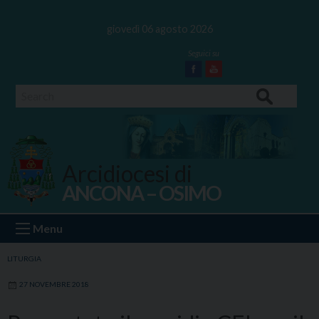
Skip
to
giovedì 06 agosto 2026
content
Facebook
Youtube
Search
Arcidiocesi di
ANCONA – OSIMO
Ancona Osimo
Menu
LITURGIA
27 NOVEMBRE 2018