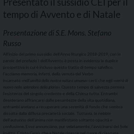
Presentato il sussidio CEI per il
tempo di Avvento e di Natale
Presentazione di S.E. Mons. Stefano
Russo
All’inizio del primo sussidio dell’Anno liturgico 2018-2019, con le
parole del prefazio I dell’Avvento è posta in evidenza la duplice
prospettiva in cui è incluso questo tratto di tempo salvifico.
Facciamo memoria, infatti, della venuta del Verbo
incarnato
«nell’umiltà della nostra natura umana»
certi che egli
«verrà di
nuovo nello splendore della gloria».
Questo tempo di salvezza permea
l’esistenza del singolo credente e della Chiesa tutta. Entrambi
desiderano affrancarsi dalle pesantezze della vita quotidiana,
entrambi anelano a recuperare una serenità di fondo che sembra
dissolta dalla diffusa precarietà sociale. Tuttavia, le nebbie
dell’autunno dell’anima non manifestano soltanto opacità e
confusione. Esse annunciano, pur velatamente, l’avvicinarsi del Sole
invitto, Cristo Gesù, che a Natale rinasce nel cuore di ciascuna