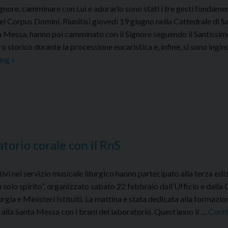
Signore, camminare con Lui e adorarlo sono stati i tre gesti fondame
di
 del Corpus Domini. Riunitisi giovedì 19 giugno nella Cattedrale di S
Ancona
ta Messa, hanno poi camminato con il Signore seguendo il Santissi
 storico durante la processione eucaristica e, infine, si sono ingin
Corpus
ing
»
Domini
ad
Ancona:
istituiti
24
nuovi
atorio corale con il RnS
lettori
e
i attivi nel servizio musicale liturgico hanno partecipato alla terza edi
8
n solo spirito”, organizzato sabato 22 febbraio dall’Ufficio e dalla
accoliti
urgia e Ministeri Istituiti. La mattina è stata dedicata alla formazio
 alla Santa Messa con i brani del laboratorio. Quest’anno il …
Cont