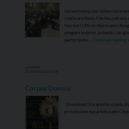
degli
Un workshop per chitarristi e una
ammalati
celebrare Santa Cecilia, patrona 
Sacra e l’Ufficio diocesano Litur
pregare insieme, lodando con gioi
partecipato …
Continue reading
LITURGIA
23 MAGGIO 2024
Corpus Domini
Download: Eucarestia scuola di pr
processione eucaristica del Co