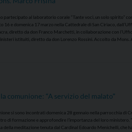
Mons. Marco Frisina
no partecipato al laboratorio corale “Tante voci, un solo spirito” c
o 16 e domenica 17 marzo nella Cattedrale di San Ciriaco, dall’Uff
cra, diretto da don Franco Marchetti, in collaborazione con l’Uffi
nisteri istituiti, diretto da don Lorenzo Rossini. Accolto da Mons.
Tante
ci,
n
lo
irito”
on
ons.
lla comunione: “A servizio del malato”
arco
isina
unione si sono incontrati domenica 28 gennaio nella parrocchia di C
tro di formazione e approfondire l’importanza del loro ministero. 
ema della meditazione tenuta dal Cardinal Edoardo Menichelli, che h