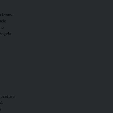
on Mons.
icio
cio
 Angelo
rocette a
“A
a