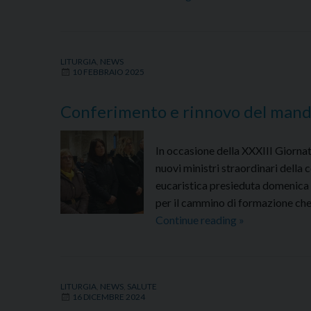
voci,
un
solo
LITURGIA
,
NEWS
Spirito”:
10 FEBBRAIO 2025
laboratorio
corale
Conferimento e rinnovo del manda
con
il
In occasione della XXXIII Giorna
RnS
nuovi ministri straordinari della
eucaristica presieduta domenica 9
per il cammino di formazione che 
Conferimento
Continue reading
»
e
rinnovo
del
LITURGIA
,
NEWS
,
SALUTE
mandato
16 DICEMBRE 2024
ai