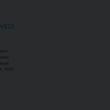
OVEDÌ
ssimo
messi
nload:
rd – PDF)