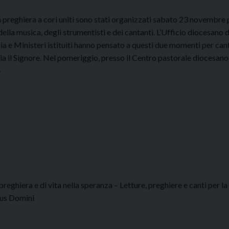
 preghiera a cori uniti sono stati organizzati sabato 23 novembre 
della musica, degli strumentisti e dei cantanti. L’Ufficio diocesano
gia e Ministeri istituiti hanno pensato a questi due momenti per can
a il Signore. Nel pomeriggio, presso il Centro pastorale diocesano
Cori
»
e
chitarre
insieme
per
Santa
Cecilia
eghiera e di vita nella speranza – Letture, preghiere e canti per la
rpus Domini