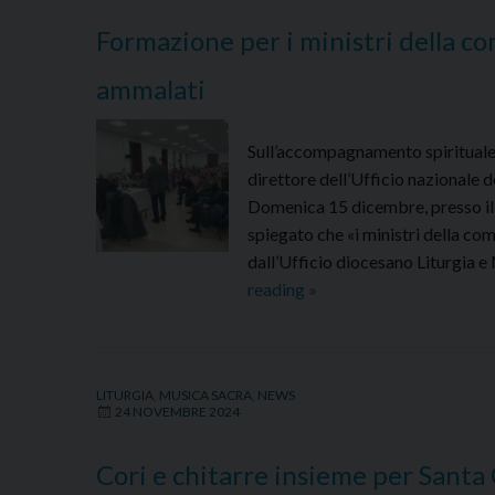
ministri
Formazione per i ministri della c
straordinari
della
ammalati
comunione
Sull’accompagnamento spirituale d
direttore dell’Ufficio nazionale d
Domenica 15 dicembre, presso il
spiegato che «i ministri della co
dall’Ufficio diocesano Liturgia e 
Formazione
reading
»
per
i
ministri
LITURGIA
,
MUSICA SACRA
,
NEWS
della
24 NOVEMBRE 2024
comunione
sull’accompagnamento
Cori e chitarre insieme per Santa 
spirituale