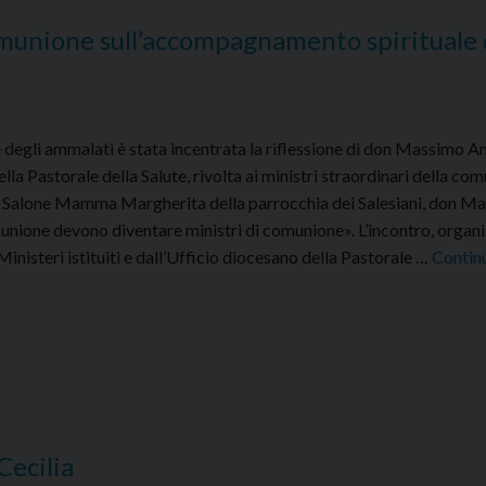
omunione sull’accompagnamento spirituale 
egli ammalati è stata incentrata la riflessione di don Massimo Ang
ella Pastorale della Salute, rivolta ai ministri straordinari della co
 Salone Mamma Margherita della parrocchia dei Salesiani, don M
munione devono diventare ministri di comunione». L’incontro, organ
Ministeri istituiti e dall’Ufficio diocesano della Pastorale …
Contin
Cecilia