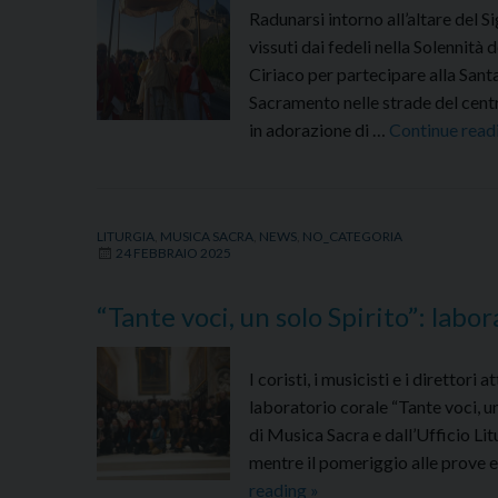
Radunarsi intorno all’altare del 
vissuti dai fedeli nella Solennità
Ciriaco per partecipare alla San
Sacramento nelle strade del centro
in adorazione di …
Continue read
LITURGIA
,
MUSICA SACRA
,
NEWS
,
NO_CATEGORIA
24 FEBBRAIO 2025
“Tante voci, un solo Spirito”: labor
I coristi, i musicisti e i direttor
laboratorio corale “Tante voci, u
di Musica Sacra e dall’Ufficio Lit
mentre il pomeriggio alle prove e
“Tante
reading
»