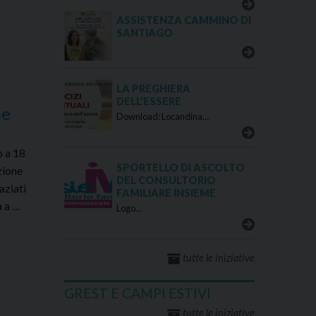
ASSISTENZA CAMMINO DI
SANTIAGO
LA PREGHIERA
DELL’ESSERE
ne
Download: Locandina…
o a 18
SPORTELLO DI ASCOLTO
zione
DEL CONSULTORIO
aziati
FAMILIARE INSIEME
à a …
Logo…
tutte le iniziative
GREST E CAMPI ESTIVI
tutte le iniziative