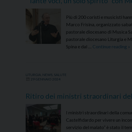
“Tante voci, un solo spirito” con 
Più di 200 coristi e musicisti han
Marco Frisina, organizzato sabat
pastorale diocesano di Musica Sa
pastorale diocesano Liturgia e Mi
“
Spina e dal …
Continue reading
»
vo
u
so
LITURGIA
,
NEWS
,
SALUTE
sp
29 GENNAIO 2024
c
M
Ritiro dei ministri straordinari de
M
Fr
I ministri straordinari della com
Castelfidardo per vivere un incon
servizio del malato” è stato il t