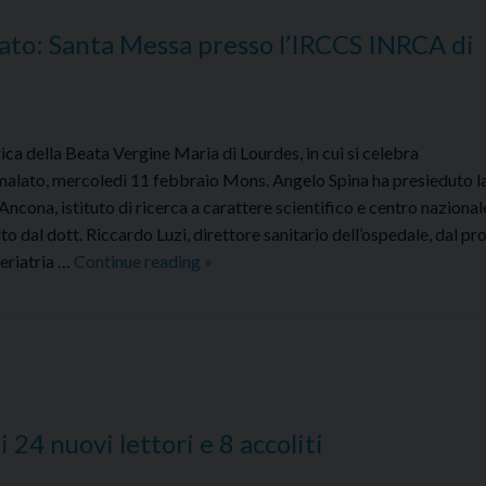
to: Santa Messa presso l’IRCCS INRCA di
ica della Beata Vergine Maria di Lourdes, in cui si celebra
malato, mercoledì 11 febbraio Mons. Angelo Spina ha presieduto l
ona, istituto di ricerca a carattere scientifico e centro nazional
to dal dott. Riccardo Luzi, direttore sanitario dell’ospedale, dal pro
XXXIV Giornata
Geriatria …
Continue reading
»
mondiale
del
malato:
Santa
Messa
presso
24 nuovi lettori e 8 accoliti
l’IRCCS
INRCA