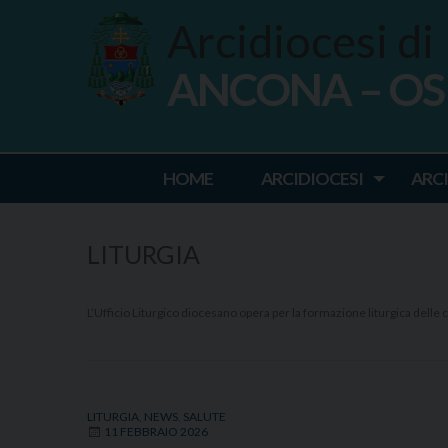
Skip
Arcidiocesi di
to
content
ANCONA – O
Ancona Osim
HOME
ARCIDIOCESI
ARC
LITURGIA
L’Ufficio Liturgico diocesano opera per la formazione liturgica delle c
LITURGIA
,
NEWS
,
SALUTE
11 FEBBRAIO 2026