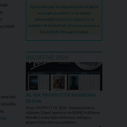
ntali
Sportello per le segnalazioni di abusi
an
sessuali su minori o su adulti
mo
vulnerabili relative a chierici o a
membri di Istituti di vita consacrata o
occhiati
Società di vita apostolica.
INIZIATIVE 2026
AL VIA TROPICITTA’ RASSEGNA
zione del
ESTIVA
 Consulta
Al via TROPICITTA’ 2026 – trentanovesima
ne,
edizione. Dopo l’apertura con BIANCA di Nanni
inue
Moretti, l’arena Italia di Ancona, anticipa a
giugno l’inizio del suo cartellone…