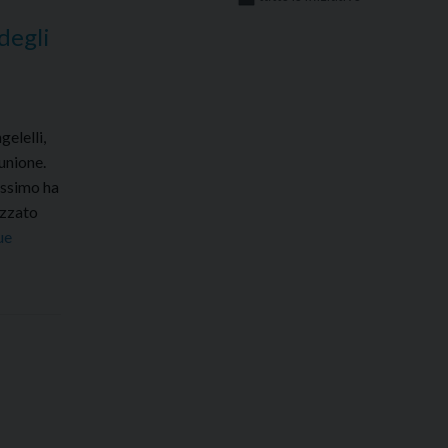
degli
elelli,
munione.
assimo ha
izzato
ue