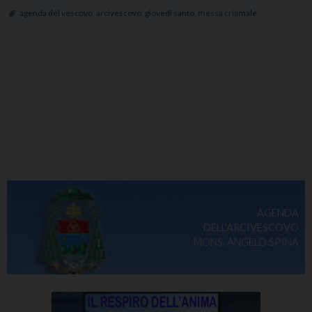
agenda del vescovo
,
arcivescovo
,
giovedì santo
,
messa crismale
AGENDA
DELL'ARCIVESCOVO
MONS. ANGELO SPINA