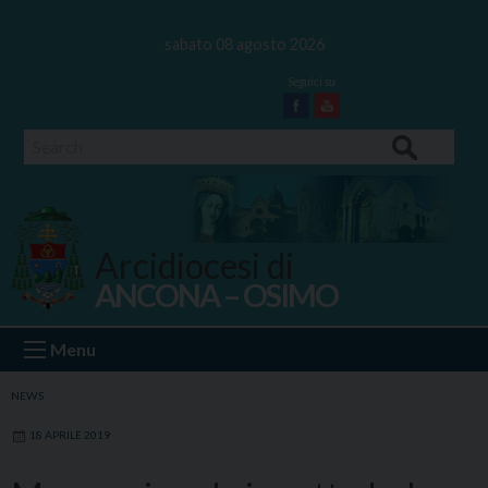
Skip
to
sabato 08 agosto 2026
content
Facebook
Youtube
Search
Arcidiocesi di
ANCONA – OSIMO
Ancona Osimo
Menu
NEWS
18 APRILE 2019