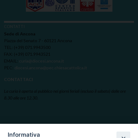
CONTATTI
Sede di Ancona
Piazza del Senato 7 - 60121 Ancona
TEL: (+39) 071.9943500
FAX: (+39) 071.9943521
EMAIL:
curia@diocesi.ancona.it
PEC:
diocesi.ancona@pec.chiesacattolica.it
CONTATTACI
La curia è aperta al pubblico nei giorni feriali (escluso il sabato) dalle ore
8.30 alle ore 12.30.
Informativa