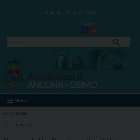
Skip
to
domenica 09 agosto 2026
content
Facebook
Youtube
Search
Arcidiocesi di
ANCONA – OSIMO
Ancona Osimo
Menu
NO_CATEGORIA
4 GIUGNO 2019