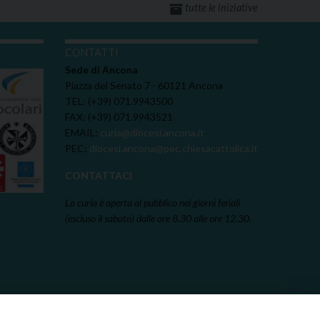
tutte le iniziative
I
CONTATTI
Sede di Ancona
Piazza del Senato 7 - 60121 Ancona
TEL: (+39) 071.9943500
FAX: (+39) 071.9943521
EMAIL:
curia@diocesi.ancona.it
PEC:
diocesi.ancona@pec.chiesacattolica.it
CONTATTACI
La curia è aperta al pubblico nei giorni feriali
(escluso il sabato) dalle ore 8.30 alle ore 12.30.