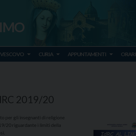
SIMO
o
IVESCOVO
CURIA
APPUNTAMENTI
ORARI
IdRC 2019/20
 per gli insegnanti di religione
9/20 riguardante i limiti della
si.