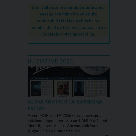
Sportello per le segnalazioni di abusi
sessuali su minori o su adulti
vulnerabili relative a chierici o a
membri di Istituti di vita consacrata o
Società di vita apostolica.
INIZIATIVE 2026
AL VIA TROPICITTA’ RASSEGNA
ESTIVA
Al via TROPICITTA’ 2026 – trentanovesima
edizione. Dopo l’apertura con BIANCA di Nanni
Moretti, l’arena Italia di Ancona, anticipa a
giugno l’inizio del suo cartellone…