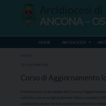
Skip
Arcidiocesi di
to
content
ANCONA – O
Ancona Osim
HOME
ARCIDIOCESI
ARC
SCUOLA
15 OTTOBRE 2019
Corso di Aggiornamento 
Pubblichiamo la
locandina
del Corso di Aggiornamento
cattolica che si svolgerà durante l’anno scolastico 201
condizione umana nei vari aspetti esistenziali e religio