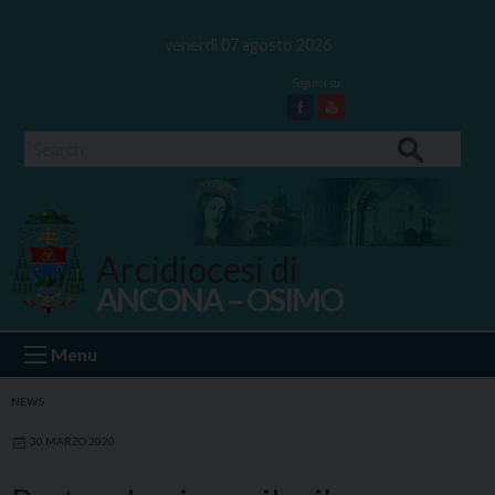
Skip
to
venerdì 07 agosto 2026
content
Facebook
Youtube
Search
Arcidiocesi di
ANCONA – OSIMO
Ancona Osimo
Menu
NEWS
30 MARZO 2020