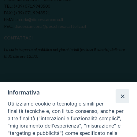
TEL: (+39) 071.9943500
FAX: (+39) 071.9943521
EMAIL:
curia@diocesi.ancona.it
PEC:
diocesi.ancona@pec.chiesacattolica.it
CONTATTACI
La curia è aperta al pubblico nei giorni feriali (escluso il sabato) dalle ore
8.30 alle ore 12.30.
Informativa
Utilizziamo cookie o tecnologie simili per
finalità tecniche e, con il tuo consenso, anche per
altre finalità ("interazioni e funzionalità semplici",
"miglioramento dell'esperienza", "misurazione" e
"targeting e pubblicità") come specificato nella