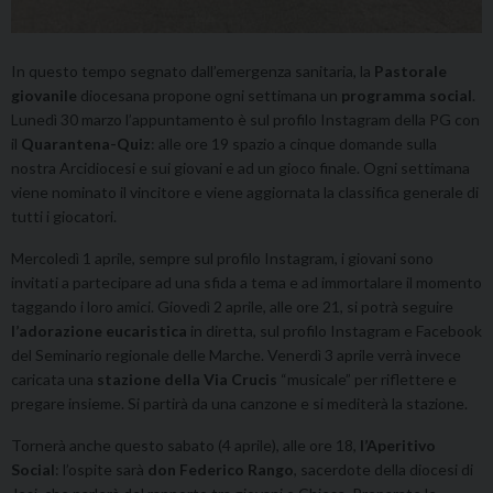
In questo tempo segnato dall’emergenza sanitaria
,
la
Pastorale
giovanile
diocesana propone ogni settimana un
programma social
.
Lunedì 30 marzo l’appuntamento è sul profilo Instagram della PG con
il
Quarantena-Quiz
: alle ore 19 spazio a cinque domande sulla
nostra Arcidiocesi e sui giovani e ad un gioco finale. Ogni settimana
viene nominato il vincitore e viene aggiornata la classifica generale di
tutti i giocatori.
Mercoledì 1 aprile, sempre sul profilo Instagram, i giovani sono
invitati a partecipare ad una sfida a tema e ad immortalare il momento
taggando i loro amici. Giovedì 2 aprile, alle ore 21, si potrà seguire
l’adorazione eucaristica
in diretta, sul profilo Instagram e Facebook
del Seminario regionale delle Marche. Venerdì 3 aprile verrà invece
caricata una
stazione della Via Crucis
“musicale” per riflettere e
pregare insieme. Si partirà da una canzone e si mediterà la stazione.
Tornerà anche questo sabato (4 aprile), alle ore 18,
l’Aperitivo
Social
: l’ospite sarà
don Federico Rango
, sacerdote della diocesi di