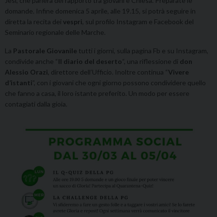
Jesi, che parlerà del rapporto tra giovani e Chiesa. Preparate le
domande. Infine domenica 5 aprile, alle 19.15, si potrà seguire in
diretta la recita dei
vespri
, sul profilo Instagram e Facebook del
Seminario regionale delle Marche.
La
Pastorale Giovanile
tutti i giorni, sulla pagina Fb e su Instagram,
condivide anche “
Il diario del deserto
“, una riflessione di
don
Alessio Orazi
, direttore dell’Ufficio. Inoltre continua “
Vivere
d’istanti
”, con i giovani che ogni giorno possono condividere quello
che fanno a casa, il loro istante preferito. Un modo per essere
contagiati dalla gioia.