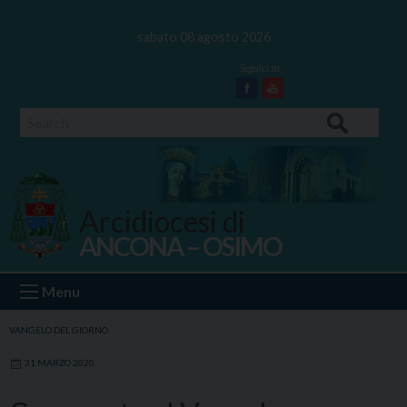
Skip
to
sabato 08 agosto 2026
content
Facebook
Youtube
Search
Arcidiocesi di
ANCONA – OSIMO
Ancona Osimo
Menu
VANGELO DEL GIORNO
31 MARZO 2020