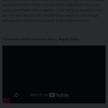
conoscerete che Io Sono e che non faccio nulla da me stesso, ma
parlo come il Padre mi ha insegnato. Colui che mi ha mandato è con
me: non mi ha lasciato solo, perché faccio sempre le cose che gli
sono gradite». A queste sue parole, molti credettero in lui.
Commento dell’Arcivescovo Mons. Angelo Spina