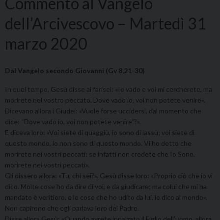
Commento al Vangelo
dell’Arcivescovo – Martedì 31
marzo 2020
Dal Vangelo secondo Giovanni (Gv 8,21-30)
In quel tempo, Gesù disse ai farisei: «Io vado e voi mi cercherete, ma
morirete nel vostro peccato. Dove vado io, voi non potete venire».
Dicevano allora i Giudei: «Vuole forse uccidersi, dal momento che
dice: “Dove vado io, voi non potete venire”?».
E diceva loro: «Voi siete di quaggiù, io sono di lassù; voi siete di
questo mondo, io non sono di questo mondo. Vi ho detto che
morirete nei vostri peccati; se infatti non credete che Io Sono,
morirete nei vostri peccati».
Gli dissero allora: «Tu, chi sei?». Gesù disse loro: «Proprio ciò che io vi
dico. Molte cose ho da dire di voi, e da giudicare; ma colui che mi ha
mandato è veritiero, e le cose che ho udito da lui, le dico al mondo».
Non capirono che egli parlava loro del Padre.
Disse allora Gesù: «Quando avrete innalzato il Figlio dell’uomo, allora