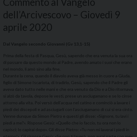
Commento al Vangelo
dell’Arcivescovo – Giovedì 9
aprile 2020
Dal Vangelo secondo Giovanni (Gv 13,1-15)
Prima della festa di Pasqua, Gesù, sapendo che era venuta la sua ora
di passare da questo mondo al Padre, avendo amato i suoi che erano
nel mondo, li amò sino alla fine.
Durante la cena, quando il diavolo aveva già messo in cuore a Giuda,
figlio di Simone Iscariota, di tradirlo, Gesù, sapendo che il Padre gli
aveva dato tutto nelle mani e che era venuto da Dio e a Dio ritornava,
si alzò da tavola, depose le vesti, prese un asciugamano e se lo cinse
attorno alla vita. Poi versò dell’acqua nel catino e cominciò a lavare i
piedi dei discepoli e ad asciugarli con l’asciugamano di cui si era cinto.
Venne dunque da Simon Pietro e questi gli disse: «Signore, tu lavi i
piedi a me?». Rispose Gesù: «Quello che io faccio, tu ora non lo
capisci; lo capirai dopo». Gli disse Pietro: «Tu non mi laverai i piedi in
eterno!». Gli rispose Gesù: «Se non ti laverò, non avrai parte con me».