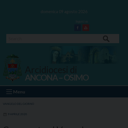
Skip
to
domenica 09 agosto 2026
content
Facebook
Youtube
Search
Arcidiocesi di
ANCONA – OSIMO
Ancona Osimo
Menu
VANGELO DEL GIORNO
9 APRILE 2020