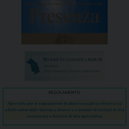
REGOLAMENTO
Sportello per le segnalazioni di abusi sessuali su minori o su
adulti vulnerabili relative a chierici o a membri di Istituti di vita
consacrata o Società di vita apostolica.