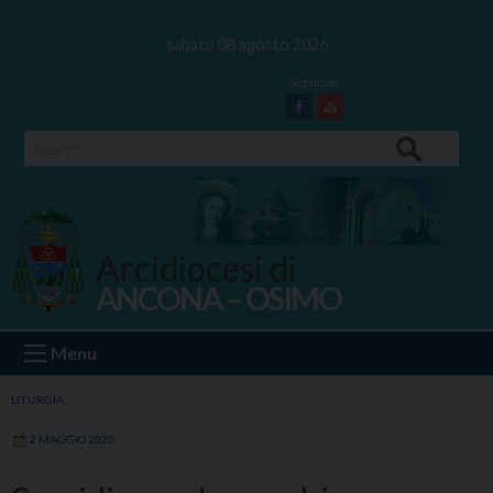
Skip
to
sabato 08 agosto 2026
content
Facebook
Youtube
Search
Arcidiocesi di
ANCONA – OSIMO
Ancona Osimo
Menu
LITURGIA
2 MAGGIO 2020