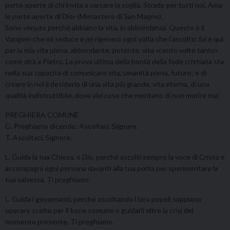
porte aperte di chi invita a varcare la soglia. Strade per tutti noi. Amo
le porte aperte di Dio» (Monastero di San Magno).
Sono venuto perché abbiano la vita, in abbondanza. Questo è il
Vangelo che mi seduce e mi rigenera ogni volta che l’ascolto: lui è qui
per la mia vita piena, abbondante, potente, vita «cento volte tanto»
come dirà a Pietro. La prova ultima della bontà della fede cristiana sta
nella sua capacità di comunicare vita, umanità piena, futuro; e di
creare in noi il desiderio di una vita più grande, vita eterna, di una
qualità indistruttibile, dove vivi cose che meritano di non morire mai.
PREGHIERA COMUNE
G. Preghiamo dicendo: Ascoltaci, Signore.
T. Ascoltaci, Signore.
L. Guida la tua Chiesa, o Dio, perché ascolti sempre la voce di Cristo e
accompagni ogni persona davanti alla tua porta per sperimentare la
tua salvezza. Ti preghiamo.
L. Guida i governanti, perché ascoltando i loro popoli sappiano
operare scelte per il bene comune e guidarli oltre la crisi del
momento presente. Ti preghiamo.