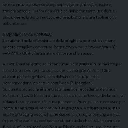
se uno entra attraverso di me, sarà salvato; entrerà e uscirà e
troverà pascolo. Il ladro non viene se non per rubare, uccidere e
distruggere; io sono venuto perché abbiano la vita e l’abbiano in
abbondanza».
COMMENTO AL VANGELO
Per aiutarti nella riflessione e della preghiera potresti ascoltare
questo semplice commento:
https://www.youtube.com/watch?
v=fkWr3ryQ8j4
o farti aiutare dal testo che segue:
A sera, i pastori erano soliti condurre il loro gregge in un recinto per
la notte, un solo recinto serviva per diversi greggi. Al mattino,
ciascun pastore gridava il suo richiamo e le sue pecore,
riconoscendone la voce, lo seguivano (B. Maggioni).
Su questo sfondo familiare Gesù inserisce l’eccedenza della sua
visione, dettagli che sembrano eccessivi e sono invece rivelatori: egli
chiama le sue pecore, ciascuna per nome. Quale pastore conosce per
nome le centinaia di pecore del suo gregge e le chiama a sé a una a
una? Per Gesù le pecore hanno ciascuna un nome, ognuna è unica,
irripetibile; vuole te, così come sei, per quello che sei. E le conduce
fuori. Anzi: le spinge fuori. Non un Dio dei recinti ma uno che apre