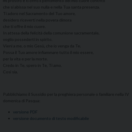
mi prostro e ti offro il pentimento del mio cuore contrito
che si abissa nel suo nulla e nella Tua santa presenza.
Ti adoro nel Sacramento del Tuo amore,
desidero riceverti nella povera dimora
che ti offre il mio cuore.
In attesa della felicità della comunione sacramentale,
voglio possederti in spirito.
Vieni a me, o mio Gesù, che io venga da Te.
Possa il Tuo amore infiammare tutto il mio essere,
per la vita e per la morte.
Credo in Te, spero in Te, Ti amo.
Così sia.
Pubblichiamo il Sussidio per la preghiera personale o familiare nella IV
domenica di Pasqua:
versione PDF
versione documento di testo modificabile