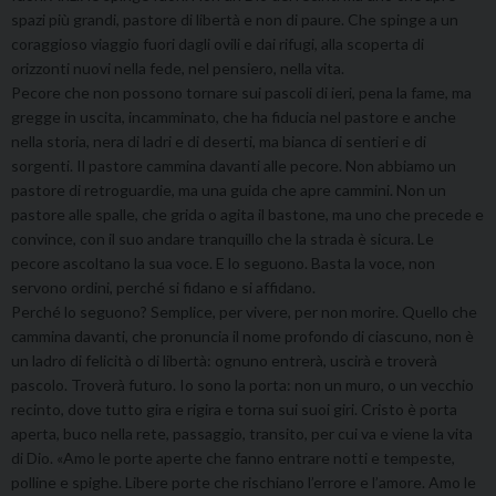
spazi più grandi, pastore di libertà e non di paure. Che spinge a un
coraggioso viaggio fuori dagli ovili e dai rifugi, alla scoperta di
orizzonti nuovi nella fede, nel pensiero, nella vita.
Pecore che non possono tornare sui pascoli di ieri, pena la fame, ma
gregge in uscita, incamminato, che ha fiducia nel pastore e anche
nella storia, nera di ladri e di deserti, ma bianca di sentieri e di
sorgenti. Il pastore cammina davanti alle pecore. Non abbiamo un
pastore di retroguardie, ma una guida che apre cammini. Non un
pastore alle spalle, che grida o agita il bastone, ma uno che precede e
convince, con il suo andare tranquillo che la strada è sicura. Le
pecore ascoltano la sua voce. E lo seguono. Basta la voce, non
servono ordini, perché si fidano e si affidano.
Perché lo seguono? Semplice, per vivere, per non morire. Quello che
cammina davanti, che pronuncia il nome profondo di ciascuno, non è
un ladro di felicità o di libertà: ognuno entrerà, uscirà e troverà
pascolo. Troverà futuro. Io sono la porta: non un muro, o un vecchio
recinto, dove tutto gira e rigira e torna sui suoi giri. Cristo è porta
aperta, buco nella rete, passaggio, transito, per cui va e viene la vita
di Dio. «Amo le porte aperte che fanno entrare notti e tempeste,
polline e spighe. Libere porte che rischiano l’errore e l’amore. Amo le