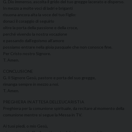
G. Dio immenso, ascolta il grido del tuo gregge lacerato e disperso.
In mezzo a molte voci di ladri e briganti
risuona ancora alta la voce del tuo Figlio:
donaci il coraggio di seguirlo
oltre la porta della passione e della croce,
perché vivendo la nostra vocazione
e passando dall’egoismo all’amore
possiamo entrare nella gioia pasquale che non conosce fine.
Per Cristo nostro Signore.
T. Amen.
CONCLUSIONE
G. Il Signore Gesù, pastore e porta del suo gregge,
rimanga sempre in mezzo a noi.
T. Amen.
PREGHIERA IN ATTESA DELL’EUCARISTIA
Preghiera per la comunione spirituale, da recitare al momento della
comunione mentre si segue la Messa in TV.
Ai tuoi piedi, o mio Gesù,