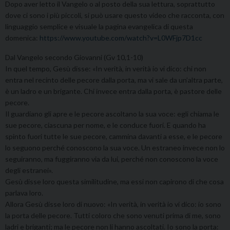
Dopo aver letto il Vangelo o al posto della sua lettura, soprattutto
dove ci sono i più piccoli, si può usare questo video che racconta, con
linguaggio semplice e visuale la pagina evangelica di questa
domenica:
https://www.youtube.com/watch?v=L0WFjp7D1cc
Dal Vangelo secondo Giovanni (Gv 10,1-10)
In quel tempo, Gesù disse: «In verità, in verità io vi dico: chi non
entra nel recinto delle pecore dalla porta, ma vi sale da un’altra parte,
è un ladro e un brigante. Chi invece entra dalla porta, è pastore delle
pecore.
Il guardiano gli apre e le pecore ascoltano la sua voce: egli chiama le
sue pecore, ciascuna per nome, e le conduce fuori. E quando ha
spinto fuori tutte le sue pecore, cammina davanti a esse, e le pecore
lo seguono perché conoscono la sua voce. Un estraneo invece non lo
seguiranno, ma fuggiranno via da lui, perché non conoscono la voce
degli estranei».
Gesù disse loro questa similitudine, ma essi non capirono di che cosa
parlava loro.
Allora Gesù disse loro di nuovo: «In verità, in verità io vi dico: io sono
la porta delle pecore. Tutti coloro che sono venuti prima di me, sono
ladri e briganti; ma le pecore non li hanno ascoltati. Io sono la porta: