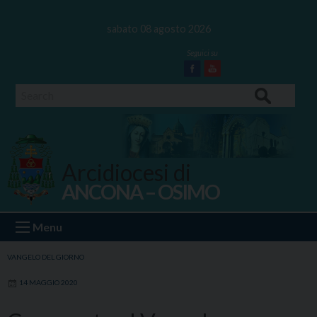
Skip
to
sabato 08 agosto 2026
content
Facebook
Youtube
Search
Arcidiocesi di
ANCONA – OSIMO
Ancona Osimo
Menu
VANGELO DEL GIORNO
14 MAGGIO 2020