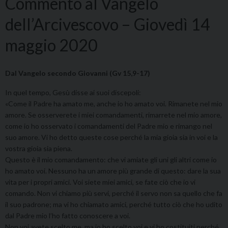
Commento al Vangelo
dell’Arcivescovo – Giovedì 14
maggio 2020
Dal Vangelo secondo Giovanni (Gv 15,9-17)
In quel tempo, Gesù disse ai suoi discepoli:
«Come il Padre ha amato me, anche io ho amato voi. Rimanete nel mio
amore. Se osserverete i miei comandamenti, rimarrete nel mio amore,
come io ho osservato i comandamenti del Padre mio e rimango nel
suo amore. Vi ho detto queste cose perché la mia gioia sia in voi e la
vostra gioia sia piena.
Questo è il mio comandamento: che vi amiate gli uni gli altri come io
ho amato voi. Nessuno ha un amore più grande di questo: dare la sua
vita per i propri amici. Voi siete miei amici, se fate ciò che io vi
comando. Non vi chiamo più servi, perché il servo non sa quello che fa
il suo padrone; ma vi ho chiamato amici, perché tutto ciò che ho udito
dal Padre mio l’ho fatto conoscere a voi.
Non voi avete scelto me, ma io ho scelto voi e vi ho costituiti perché