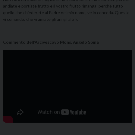
andiate e portiate frutto e il vostro frutto rimanga; perché tutto
quello che chiederete al Padre nel mio nome, ve lo conceda. Questo
vi comando: che vi amiate gli uni gli altri».
Commento dell’Arcivescovo Mons. Angelo Spina